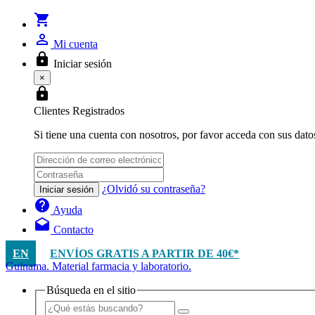
shopping_cart
person_outline
Mi cuenta
lock
Iniciar sesión
×
lock
Clientes Registrados
Si tiene una cuenta con nosotros, por favor acceda con sus dato
¿Olvidó su contraseña?
Iniciar sesión
help
Ayuda
drafts
Contacto
EN
ENVÍOS GRATIS A PARTIR DE 40€*
Guinama. Material farmacia y laboratorio.
Búsqueda en el sitio