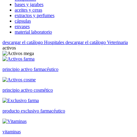
bases y jarabes
aceites y ceras
extractos y perfumes
cápsulas
envases
material laboratorio
descargar el catálogo Hospitales
descargar el catálogo Veterinaria
activos
principio activo farmacéutico
principio activo cosmético
producto exclusivo farmacéutico
vitaminas