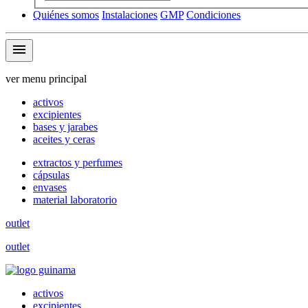
Quiénes somos
Instalaciones
GMP
Condiciones
menu
ver menu principal
activos
excipientes
bases y jarabes
aceites y ceras
extractos y perfumes
cápsulas
envases
material laboratorio
outlet
outlet
activos
excipientes