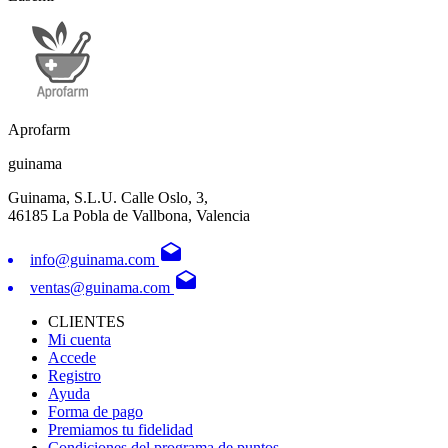
Aprofarm
guinama
Guinama, S.L.U. Calle Oslo, 3,
46185 La Pobla de Vallbona, Valencia
drafts
info@guinama.com
drafts
ventas@guinama.com
CLIENTES
Mi cuenta
Accede
Registro
Ayuda
Forma de pago
Premiamos tu fidelidad
Condiciones del programa de puntos