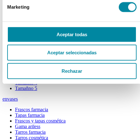
Extractos fluidos
Marketing
Extractos glicólicos
Extracto oleoso
Extracto seco
Plantas y tinturas
Aceptar todas
capsulas
Tamañno 000
Aceptar seleccionadas
Tamañno 00
Tamañno 0
Tamañno 1
Rechazar
Tamañno 2
Tamañno 3
Tamañno 4
Tamañno 5
envases
Frascos farmacia
Tapas farmacia
Frascos y tapas cosmética
Gama ariless
Tarros farmacia
Tarros cosmética