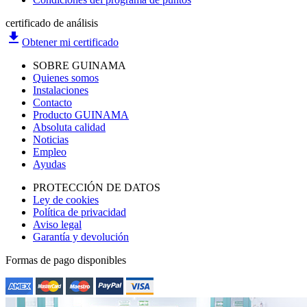
certificado de análisis
file_download
Obtener mi certificado
SOBRE GUINAMA
Quienes somos
Instalaciones
Contacto
Producto GUINAMA
Absoluta calidad
Noticias
Empleo
Ayudas
PROTECCIÓN DE DATOS
Ley de cookies
Política de privacidad
Aviso legal
Garantía y devolución
Formas de pago disponibles