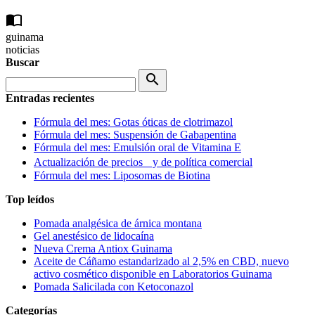
import_contacts
guinama
noticias
Buscar
search
Entradas recientes
Fórmula del mes: Gotas óticas de clotrimazol
Fórmula del mes: Suspensión de Gabapentina
Fórmula del mes: Emulsión oral de Vitamina E
Actualización de precios y de política comercial
Fórmula del mes: Liposomas de Biotina
Top leídos
Pomada analgésica de árnica montana
Gel anestésico de lidocaína
Nueva Crema Antiox Guinama
Aceite de Cáñamo estandarizado al 2,5% en CBD, nuevo
activo cosmético disponible en Laboratorios Guinama
Pomada Salicilada con Ketoconazol
Categorías