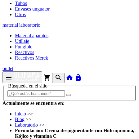
Tubos
Envases unguator
Otros
material laboratorio
Material aparatos
Utillaje
Fungible
Reactivos
Reactivos Merck
outlet
menu
shopping_cart
search
home
lock
Búsqueda en el sitio
Actualmente se encuentra en:
Inicio
>>
Blog
>>
Laboratorio
>>
Formulación: Crema despigmentante con Hidroquinona,
Kójico y vitamina C