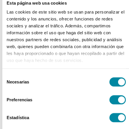
Colorantes
Esta página web usa cookies
Epesantes y Gelificantes
Las cookies de este sitio web se usan para personalizar el
Excipientes varios
Disolventes
contenido y los anuncios, ofrecer funciones de redes
Reguladores Ph
sociales y analizar el tráfico. Además, compartimos
Siliconas
información sobre el uso que haga del sitio web con
Tensioactivos
Filtros solares
nuestros partners de redes sociales, publicidad y análisis
web, quienes pueden combinarla con otra información que
bases y jarabes
les haya proporcionado o que hayan recopilado a partir del
Jarabes
uso que haya hecho de sus servicios.
Bases
Emulsionantes
Selección
aceites y ceras
Necesarias
de
Aceites
consentimiento
Otras grasas
Ceras
Preferencias
extractos y perfumes
Estadística
Esencias naturales
Perfumes
Esencias sintéticas