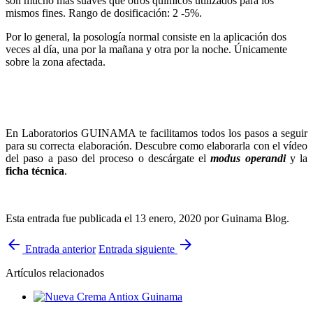
son mucho más suaves que otros químicos utilizados para los
mismos fines. Rango de dosificación: 2 -5%.
Por lo general, la posología normal consiste en la aplicación dos
veces al día, una por la mañana y otra por la noche. Únicamente
sobre la zona afectada.
En Laboratorios GUINAMA te facilitamos todos los pasos a seguir
para su correcta elaboración. Descubre como elaborarla con el vídeo
del paso a paso del proceso o descárgate el
modus operandi
y la
ficha técnica
.
Esta entrada fue publicada el 13 enero, 2020
por Guinama Blog
.
arrow_back
arrow_forward
Entrada anterior
Entrada siguiente
Artículos relacionados