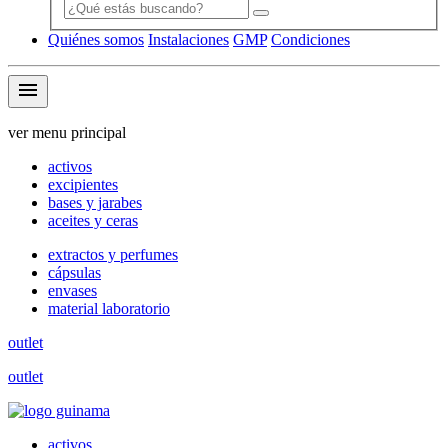
Quiénes somos
Instalaciones
GMP
Condiciones
menu
ver menu principal
activos
excipientes
bases y jarabes
aceites y ceras
extractos y perfumes
cápsulas
envases
material laboratorio
outlet
outlet
activos