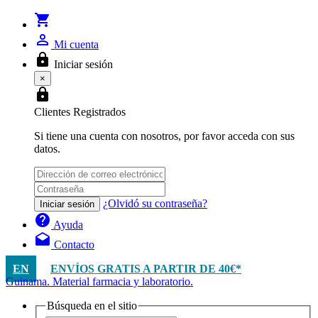
shopping_cart
person_outline
Mi cuenta
lock
Iniciar sesión
×
lock
Clientes Registrados
Si tiene una cuenta con nosotros, por favor acceda con sus
datos.
¿Olvidó su contraseña?
Iniciar sesión
help
Ayuda
drafts
Contacto
EN
ENVÍOS GRATIS A PARTIR DE 40€*
Guinama. Material farmacia y laboratorio.
Búsqueda en el sitio