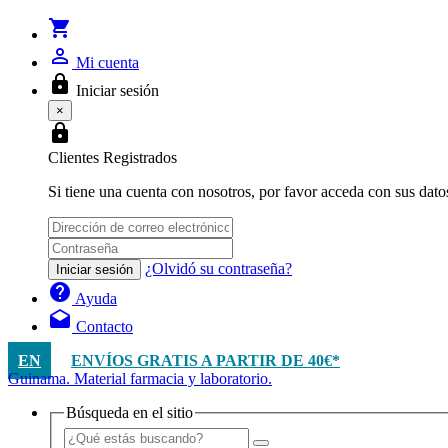
shopping_cart
person_outline
Mi cuenta
lock
Iniciar sesión
×
lock
Clientes Registrados
Si tiene una cuenta con nosotros, por favor acceda con sus dato
¿Olvidó su contraseña?
Iniciar sesión
help
Ayuda
drafts
Contacto
EN
ENVÍOS GRATIS A PARTIR DE 40€*
Guinama. Material farmacia y laboratorio.
Búsqueda en el sitio