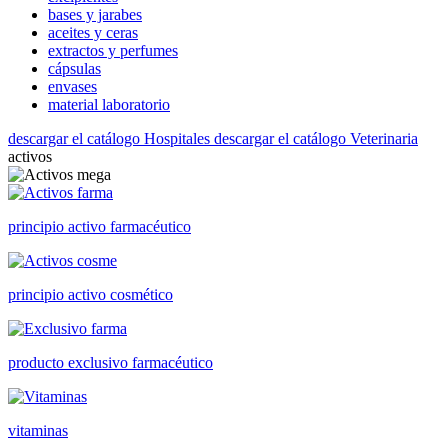
bases y jarabes
aceites y ceras
extractos y perfumes
cápsulas
envases
material laboratorio
descargar el catálogo Hospitales
descargar el catálogo Veterinaria
activos
principio activo farmacéutico
principio activo cosmético
producto exclusivo farmacéutico
vitaminas