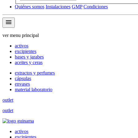
Quiénes somos
Instalaciones
GMP
Condiciones
menu
ver menu principal
activos
excipientes
bases y jarabes
aceites y ceras
extractos y perfumes
cápsulas
envases
material laboratorio
outlet
outlet
activos
excipientes