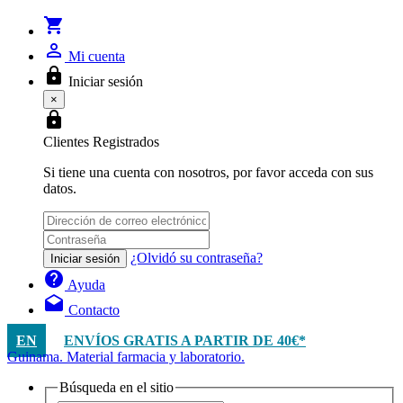
shopping_cart
person_outline
Mi cuenta
lock
Iniciar sesión
×
lock
Clientes Registrados
Si tiene una cuenta con nosotros, por favor acceda con sus
datos.
¿Olvidó su contraseña?
Iniciar sesión
help
Ayuda
drafts
Contacto
EN
ENVÍOS GRATIS A PARTIR DE 40€*
Guinama. Material farmacia y laboratorio.
Búsqueda en el sitio