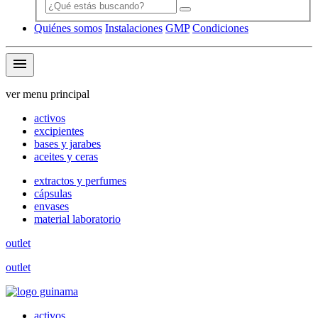
Quiénes somos
Instalaciones
GMP
Condiciones
menu
ver menu principal
activos
excipientes
bases y jarabes
aceites y ceras
extractos y perfumes
cápsulas
envases
material laboratorio
outlet
outlet
activos