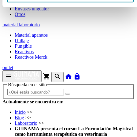
Tubos
Envases unguator
Otros
material laboratorio
Material aparatos
Utillaje
Fungible
Reactivos
Reactivos Merck
outlet
menu
shopping_cart
search
home
lock
Búsqueda en el sitio
Actualmente se encuentra en:
Inicio
>>
Blog
>>
Laboratorio
>>
GUINAMA presenta el curso: La Formulación Magistral
como herramienta terapéutica en veterinaria