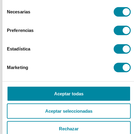
Extractos fluidos
Selección
Extractos glicólicos
Necesarias
de
Extracto oleoso
consentimiento
Extracto seco
Plantas y tinturas
Preferencias
capsulas
Tamañno 000
Estadística
Tamañno 00
Tamañno 0
Tamañno 1
Marketing
Tamañno 2
Tamañno 3
Tamañno 4
Tamañno 5
Aceptar todas
envases
Frascos farmacia
Tapas farmacia
Aceptar seleccionadas
Frascos y tapas cosmética
Gama ariless
Tarros farmacia
Rechazar
Tarros cosmética