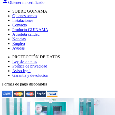
file_download
Obtener mi certificado
SOBRE GUINAMA
Quienes somos
Instalaciones
Contacto
Producto GUINAMA
Absoluta calidad
Noticias
Empleo
Ayudas
PROTECCIÓN DE DATOS
Ley de cookies
Política de privacidad
Aviso legal
Garantía y devolución
Formas de pago disponibles