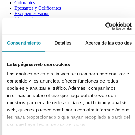
Colorantes
Epesantes y Gelificantes
Excipientes varios
Disolventes
Reguladores Ph
Siliconas
Tensioactivos
Filtros solares
Consentimiento
Detalles
Acerca de las cookies
bases y jarabes
Jarabes
Esta página web usa cookies
Bases
Emulsionantes
Las cookies de este sitio web se usan para personalizar el
contenido y los anuncios, ofrecer funciones de redes
aceites y ceras
sociales y analizar el tráfico. Además, compartimos
Aceites
información sobre el uso que haga del sitio web con
Otras grasas
nuestros partners de redes sociales, publicidad y análisis
Ceras
web, quienes pueden combinarla con otra información que
extractos y perfumes
les haya proporcionado o que hayan recopilado a partir del
Esencias naturales
uso que haya hecho de sus servicios.
Perfumes
Esencias sintéticas