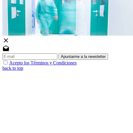
close
drafts
Apuntarme a la newsletter
Acepto los Términos y Condiciones
back to top