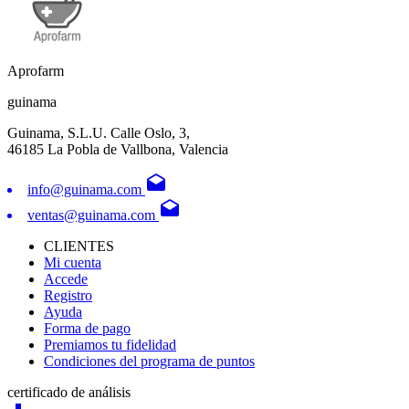
Aprofarm
guinama
Guinama, S.L.U. Calle Oslo, 3,
46185 La Pobla de Vallbona, Valencia
drafts
info@guinama.com
drafts
ventas@guinama.com
CLIENTES
Mi cuenta
Accede
Registro
Ayuda
Forma de pago
Premiamos tu fidelidad
Condiciones del programa de puntos
certificado de análisis