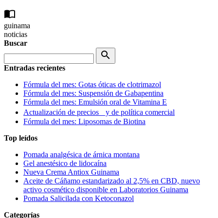
import_contacts
guinama
noticias
Buscar
search
Entradas recientes
Fórmula del mes: Gotas óticas de clotrimazol
Fórmula del mes: Suspensión de Gabapentina
Fórmula del mes: Emulsión oral de Vitamina E
Actualización de precios y de política comercial
Fórmula del mes: Liposomas de Biotina
Top leídos
Pomada analgésica de árnica montana
Gel anestésico de lidocaína
Nueva Crema Antiox Guinama
Aceite de Cáñamo estandarizado al 2,5% en CBD, nuevo
activo cosmético disponible en Laboratorios Guinama
Pomada Salicilada con Ketoconazol
Categorías