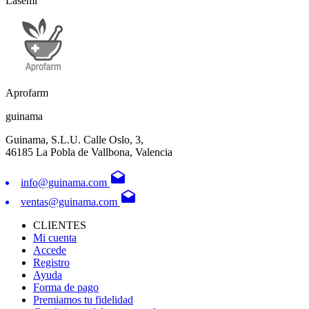
Lasemi
Aprofarm
guinama
Guinama, S.L.U. Calle Oslo, 3,
46185 La Pobla de Vallbona, Valencia
drafts
info@guinama.com
drafts
ventas@guinama.com
CLIENTES
Mi cuenta
Accede
Registro
Ayuda
Forma de pago
Premiamos tu fidelidad