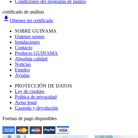
Condiciones del programa de puntos
certificado de análisis
file_download
Obtener mi certificado
SOBRE GUINAMA
Quienes somos
Instalaciones
Contacto
Producto GUINAMA
Absoluta calidad
Noticias
Empleo
Ayudas
PROTECCIÓN DE DATOS
Ley de cookies
Política de privacidad
Aviso legal
Garantía y devolución
Formas de pago disponibles