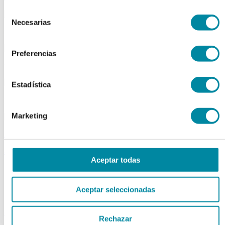
Selección
Necesarias
de
material aparatos
consentimiento
Preferencias
utillaje
Estadística
publicaciones
Marketing
reactivos
activos
Aceptar todas
Vitaminas
Producto Exclusivo Farmacéutico
Principios Activos Cosméticos
Aceptar seleccionadas
Principios Activos Farmacéuticos Especiales
excipientes
Rechazar