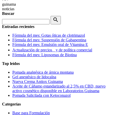
guinama
noticias
Buscar
search
Entradas recientes
Fórmula del mes: Gotas óticas de clotrimazol
Fórmula del mes: Suspensión de Gabapentina
Fórmula del mes: Emulsión oral de Vitamina E
Actualización de precios y de política comercial
Fórmula del mes: Liposomas de Biotina
Top leídos
Pomada analgésica de árnica montana
Gel anestésico de lidocaína
Nueva Crema Antiox Guinama
Aceite de Cáñamo estandarizado al 2,5% en CBD, nuevo
activo cosmético disponible en Laboratorios Guinama
Pomada Salicilada con Ketoconazol
Categorías
Base para Formulación