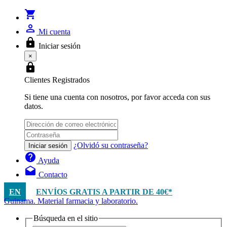
shopping_cart
person_outline
Mi cuenta
lock
Iniciar sesión
×
lock
Clientes Registrados
Si tiene una cuenta con nosotros, por favor acceda con sus
datos.
¿Olvidó su contraseña?
Iniciar sesión
help
Ayuda
drafts
Contacto
EN
ENVÍOS GRATIS A PARTIR DE 40€*
Guinama. Material farmacia y laboratorio.
Búsqueda en el sitio