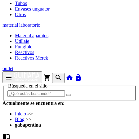
Tubos
Envases unguator
Otros
material laboratorio
Material aparatos
Utillaje
Fungible
Reactivos
Reactivos Merck
outlet
menu
shopping_cart
search
home
lock
Búsqueda en el sitio
Actualmente se encuentra en:
Inicio
>>
Blog
>>
gabapentina
import_contacts