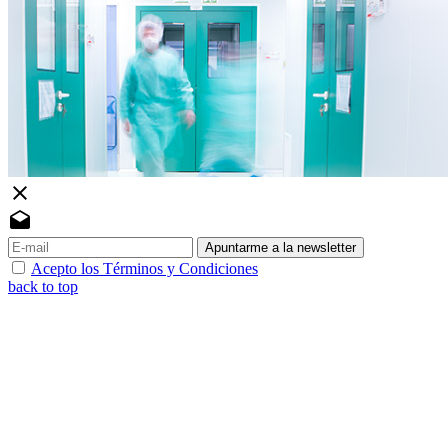
close
drafts
Apuntarme a la newsletter
Acepto los Términos y Condiciones
back to top