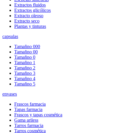
Extractos fluidos
Extractos glicólicos
Extracto oleoso
Extracto seco
Plantas y tinturas
capsulas
Tamañno 000
Tamañno 00
Tamañno 0
Tamañno 1
Tamañno 2
Tamañno 3
Tamañno 4
Tamañno 5
envases
Frascos farmacia
Tapas farmacia
Frascos y tapas cosmética
Gama ariless
Tarros farmacia
Tarros cosmética