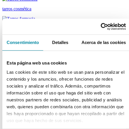
tarros cosmética
tarros farmacia
Consentimiento
Detalles
Acerca de las cookies
tapas farmacia
Esta página web usa cookies
tubos
Las cookies de este sitio web se usan para personalizar el
descargar el catálogo de Material Laboratorio
descargar el catálogo
contenido y los anuncios, ofrecer funciones de redes
Capsuladores
sociales y analizar el tráfico. Además, compartimos
Material de laboratorio
información sobre el uso que haga del sitio web con
nuestros partners de redes sociales, publicidad y análisis
web, quienes pueden combinarla con otra información que
fungibles
les haya proporcionado o que hayan recopilado a partir del
uso que haya hecho de sus servicios.
reactivos merk