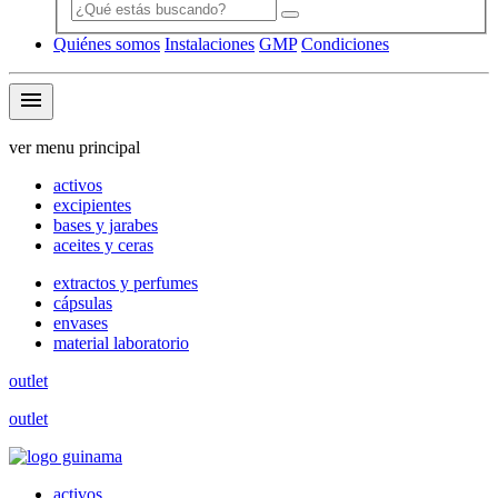
Quiénes somos
Instalaciones
GMP
Condiciones
menu
ver menu principal
activos
excipientes
bases y jarabes
aceites y ceras
extractos y perfumes
cápsulas
envases
material laboratorio
outlet
outlet
activos