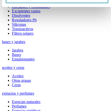
Colorantes
Epesantes y Gelificantes
Excipientes varios
Disolventes
Reguladores Ph
Siliconas
Tensioactivos
Filtros solares
bases y jarabes
Jarabes
Bases
Emulsionantes
aceites y ceras
Aceites
Otras grasas
Ceras
extractos y perfumes
Esencias naturales
Perfumes
Esencias sintéticas