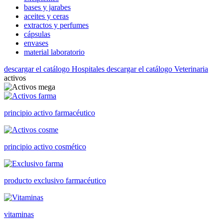
bases y jarabes
aceites y ceras
extractos y perfumes
cápsulas
envases
material laboratorio
descargar el catálogo Hospitales
descargar el catálogo Veterinaria
activos
principio activo farmacéutico
principio activo cosmético
producto exclusivo farmacéutico
vitaminas