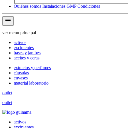
Quiénes somos
Instalaciones
GMP
Condiciones
menu
ver menu principal
activos
excipientes
bases y jarabes
aceites y ceras
extractos y perfumes
cápsulas
envases
material laboratorio
outlet
outlet
activos
excipientes