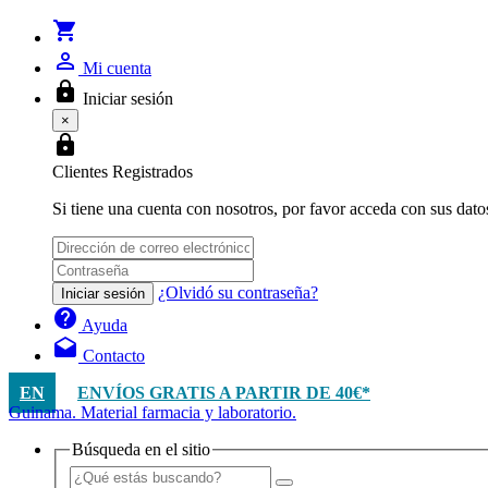
shopping_cart
person_outline
Mi cuenta
lock
Iniciar sesión
×
lock
Clientes Registrados
Si tiene una cuenta con nosotros, por favor acceda con sus dato
¿Olvidó su contraseña?
Iniciar sesión
help
Ayuda
drafts
Contacto
EN
ENVÍOS GRATIS A PARTIR DE 40€*
Guinama. Material farmacia y laboratorio.
Búsqueda en el sitio