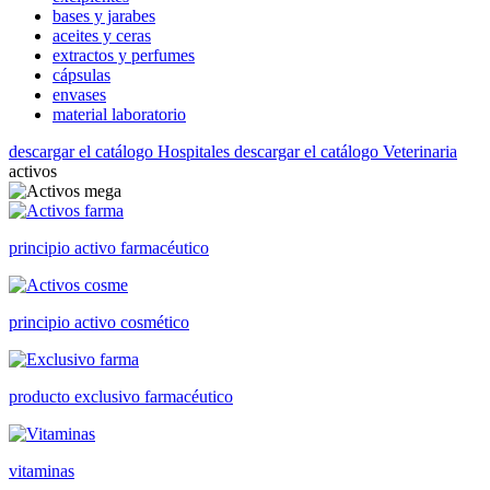
bases y jarabes
aceites y ceras
extractos y perfumes
cápsulas
envases
material laboratorio
descargar el catálogo Hospitales
descargar el catálogo Veterinaria
activos
principio activo farmacéutico
principio activo cosmético
producto exclusivo farmacéutico
vitaminas