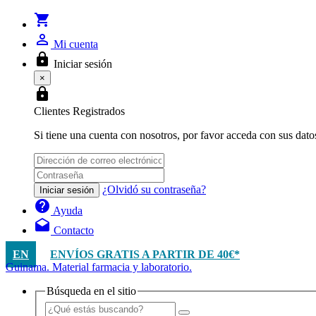
shopping_cart
person_outline
Mi cuenta
lock
Iniciar sesión
×
lock
Clientes Registrados
Si tiene una cuenta con nosotros, por favor acceda con sus dato
¿Olvidó su contraseña?
Iniciar sesión
help
Ayuda
drafts
Contacto
EN
ENVÍOS GRATIS A PARTIR DE 40€*
Guinama. Material farmacia y laboratorio.
Búsqueda en el sitio