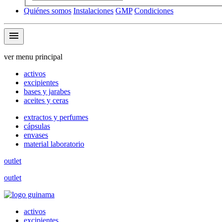
Quiénes somos
Instalaciones
GMP
Condiciones
menu
ver menu principal
activos
excipientes
bases y jarabes
aceites y ceras
extractos y perfumes
cápsulas
envases
material laboratorio
outlet
outlet
activos
excipientes