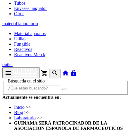
Tubos
Envases unguator
Otros
material laboratorio
Material aparatos
Utillaje
Fungible
Reactivos
Reactivos Merck
outlet
menu
shopping_cart
search
home
lock
Búsqueda en el sitio
Actualmente se encuentra en:
Inicio
>>
Blog
>>
Laboratorio
>>
GUINAMA SERÁ PATROCINADOR DE LA
ASOCIACIÓN ESPAÑOLA DE FARMACÉUTICOS