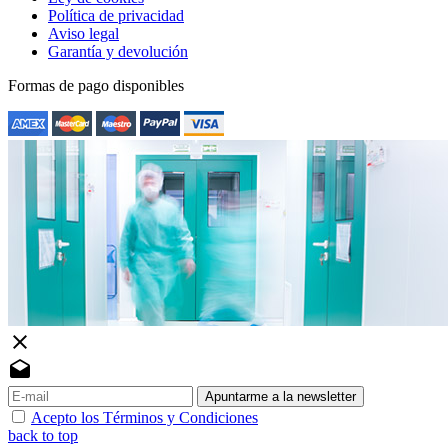
Política de privacidad
Aviso legal
Garantía y devolución
Formas de pago disponibles
close
drafts
Apuntarme a la newsletter
Acepto los Términos y Condiciones
back to top