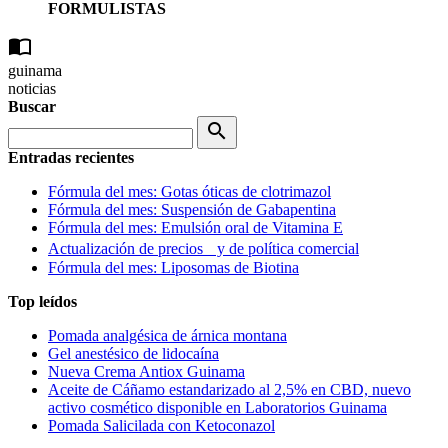
FORMULISTAS
import_contacts
guinama
noticias
Buscar
search
Entradas recientes
Fórmula del mes: Gotas óticas de clotrimazol
Fórmula del mes: Suspensión de Gabapentina
Fórmula del mes: Emulsión oral de Vitamina E
Actualización de precios y de política comercial
Fórmula del mes: Liposomas de Biotina
Top leídos
Pomada analgésica de árnica montana
Gel anestésico de lidocaína
Nueva Crema Antiox Guinama
Aceite de Cáñamo estandarizado al 2,5% en CBD, nuevo
activo cosmético disponible en Laboratorios Guinama
Pomada Salicilada con Ketoconazol