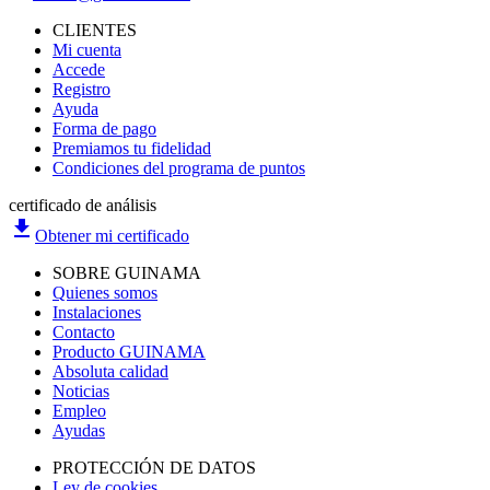
CLIENTES
Mi cuenta
Accede
Registro
Ayuda
Forma de pago
Premiamos tu fidelidad
Condiciones del programa de puntos
certificado de análisis
file_download
Obtener mi certificado
SOBRE GUINAMA
Quienes somos
Instalaciones
Contacto
Producto GUINAMA
Absoluta calidad
Noticias
Empleo
Ayudas
PROTECCIÓN DE DATOS
Ley de cookies