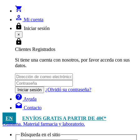
shopping_cart
person_outline
Mi cuenta
lock
Iniciar sesión
×
lock
Clientes Registrados
Si tiene una cuenta con nosotros, por favor acceda con sus
datos.
¿Olvidó su contraseña?
Iniciar sesión
help
Ayuda
drafts
Contacto
EN
ENVÍOS GRATIS A PARTIR DE 40€*
Guinama. Material farmacia y laboratorio.
Búsqueda en el sitio