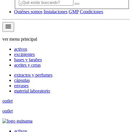
Quiénes somos
Instalaciones
GMP
Condiciones
menu
ver menu principal
activos
excipientes
bases y jarabes
aceites y ceras
extractos y perfumes
cápsulas
envases
material laboratorio
outlet
outlet
activos