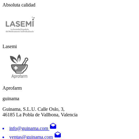
Absoluta calidad
Lasemi
Aprofarm
guinama
Guinama, S.L.U. Calle Oslo, 3,
46185 La Pobla de Vallbona, Valencia
drafts
info@guinama.com
drafts
ventas@guinama.com