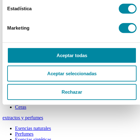
Colorantes
Epesantes y Gelificantes
Estadística
Excipientes varios
Disolventes
Reguladores Ph
Marketing
Siliconas
Tensioactivos
Filtros solares
bases y jarabes
Aceptar todas
Jarabes
Bases
Aceptar seleccionadas
Emulsionantes
aceites y ceras
Rechazar
Aceites
Otras grasas
Ceras
extractos y perfumes
Esencias naturales
Perfumes
Esencias sintéticas