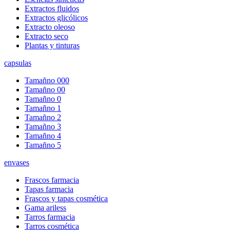
Extractos fluidos
Extractos glicólicos
Extracto oleoso
Extracto seco
Plantas y tinturas
capsulas
Tamañno 000
Tamañno 00
Tamañno 0
Tamañno 1
Tamañno 2
Tamañno 3
Tamañno 4
Tamañno 5
envases
Frascos farmacia
Tapas farmacia
Frascos y tapas cosmética
Gama ariless
Tarros farmacia
Tarros cosmética