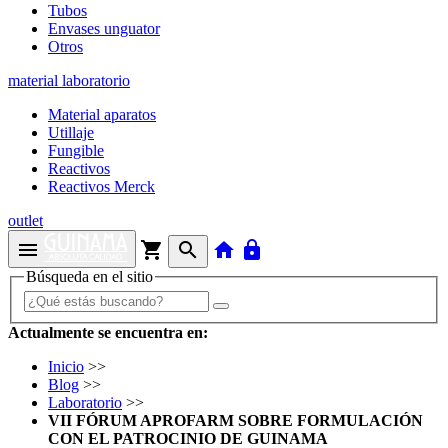
Tubos
Envases unguator
Otros
material laboratorio
Material aparatos
Utillaje
Fungible
Reactivos
Reactivos Merck
outlet
menu
shopping_cart
search
home
lock
Búsqueda en el sitio
Actualmente se encuentra en:
Inicio
>>
Blog
>>
Laboratorio
>>
VII FÓRUM APROFARM SOBRE FORMULACIÓN
CON EL PATROCINIO DE GUINAMA