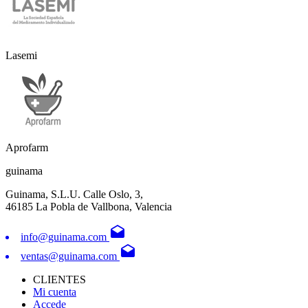
Lasemi
Aprofarm
guinama
Guinama, S.L.U. Calle Oslo, 3,
46185 La Pobla de Vallbona, Valencia
drafts
info@guinama.com
drafts
ventas@guinama.com
CLIENTES
Mi cuenta
Accede