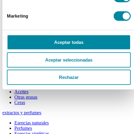
Colorantes
Epesantes y Gelificantes
Excipientes varios
Marketing
Disolventes
Reguladores Ph
Siliconas
Tensioactivos
Filtros solares
Aceptar todas
bases y jarabes
Aceptar seleccionadas
Jarabes
Bases
Emulsionantes
Rechazar
aceites y ceras
Aceites
Otras grasas
Ceras
extractos y perfumes
Esencias naturales
Perfumes
Esencias sintéticas