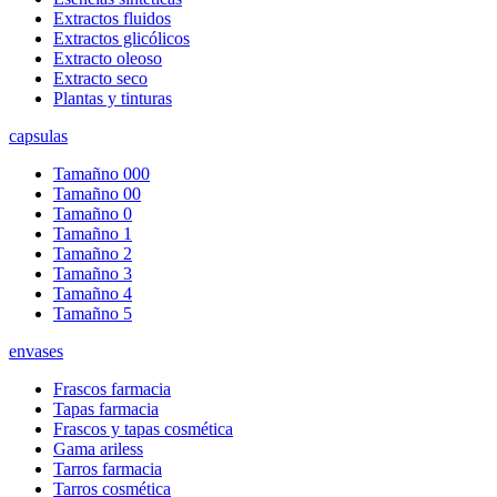
Extractos fluidos
Extractos glicólicos
Extracto oleoso
Extracto seco
Plantas y tinturas
capsulas
Tamañno 000
Tamañno 00
Tamañno 0
Tamañno 1
Tamañno 2
Tamañno 3
Tamañno 4
Tamañno 5
envases
Frascos farmacia
Tapas farmacia
Frascos y tapas cosmética
Gama ariless
Tarros farmacia
Tarros cosmética