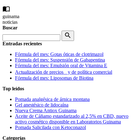
import_contacts
guinama
noticias
Buscar
search
Entradas recientes
Fórmula del mes: Gotas óticas de clotrimazol
Fórmula del mes: Suspensión de Gabapentina
Fórmula del mes: Emulsión oral de Vitamina E
Actualización de precios y de política comercial
Fórmula del mes: Liposomas de Biotina
Top leídos
Pomada analgésica de árnica montana
Gel anestésico de lidocaína
Nueva Crema Antiox Guinama
Aceite de Cáñamo estandarizado al 2,5% en CBD, nuevo
activo cosmético disponible en Laboratorios Guinama
Pomada Salicilada con Ketoconazol
Categorías