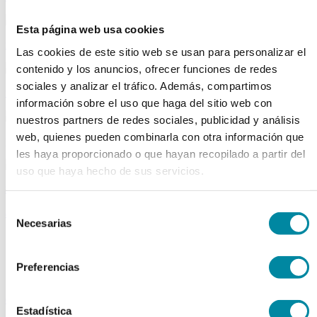
Esta página web usa cookies
material aparatos
Las cookies de este sitio web se usan para personalizar el
contenido y los anuncios, ofrecer funciones de redes
sociales y analizar el tráfico. Además, compartimos
utillaje
información sobre el uso que haga del sitio web con
nuestros partners de redes sociales, publicidad y análisis
web, quienes pueden combinarla con otra información que
publicaciones
les haya proporcionado o que hayan recopilado a partir del
uso que haya hecho de sus servicios.
reactivos
Selección
activos
Necesarias
de
Vitaminas
consentimiento
Producto Exclusivo Farmacéutico
Principios Activos Cosméticos
Preferencias
Principios Activos Farmacéuticos Especiales
excipientes
Estadística