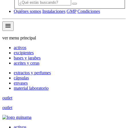
Quiénes somos
Instalaciones
GMP
Condiciones
menu
ver menu principal
activos
excipientes
bases y jarabes
aceites y ceras
extractos y perfumes
cápsulas
envases
material laboratorio
outlet
outlet
activos