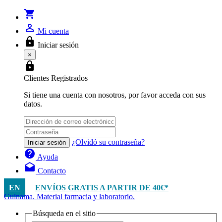
shopping_cart
person_outline
Mi cuenta
lock
Iniciar sesión
×
lock
Clientes Registrados
Si tiene una cuenta con nosotros, por favor acceda con sus
datos.
¿Olvidó su contraseña?
Iniciar sesión
help
Ayuda
drafts
Contacto
EN
ENVÍOS GRATIS A PARTIR DE 40€*
Guinama. Material farmacia y laboratorio.
Búsqueda en el sitio