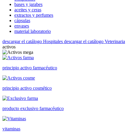
bases y jarabes
aceites y ceras
extractos y perfumes
cápsulas
envases
material laboratorio
descargar el catálogo Hospitales
descargar el catálogo Veterinaria
activos
principio activo farmacéutico
principio activo cosmético
producto exclusivo farmacéutico
vitaminas