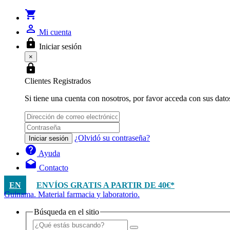
shopping_cart
person_outline
Mi cuenta
lock
Iniciar sesión
×
lock
Clientes Registrados
Si tiene una cuenta con nosotros, por favor acceda con sus dato
¿Olvidó su contraseña?
Iniciar sesión
help
Ayuda
drafts
Contacto
EN
ENVÍOS GRATIS A PARTIR DE 40€*
Guinama. Material farmacia y laboratorio.
Búsqueda en el sitio