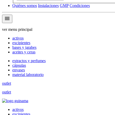
Quiénes somos
Instalaciones
GMP
Condiciones
menu
ver menu principal
activos
excipientes
bases y jarabes
aceites y ceras
extractos y perfumes
cápsulas
envases
material laboratorio
outlet
outlet
activos
excipientes