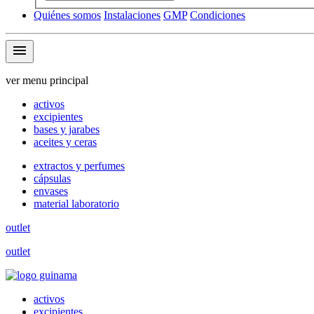
Quiénes somos
Instalaciones
GMP
Condiciones
menu
ver menu principal
activos
excipientes
bases y jarabes
aceites y ceras
extractos y perfumes
cápsulas
envases
material laboratorio
outlet
outlet
activos
excipientes