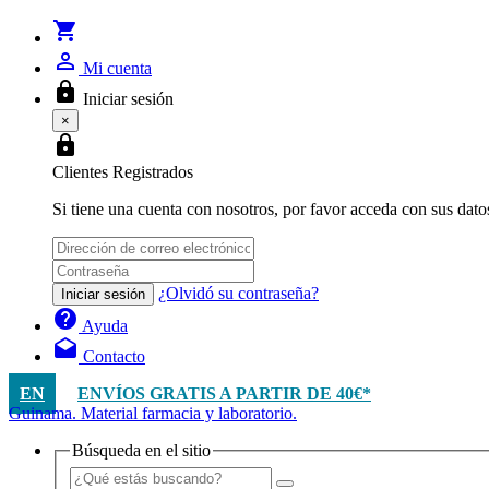
shopping_cart
person_outline
Mi cuenta
lock
Iniciar sesión
×
lock
Clientes Registrados
Si tiene una cuenta con nosotros, por favor acceda con sus dato
¿Olvidó su contraseña?
Iniciar sesión
help
Ayuda
drafts
Contacto
EN
ENVÍOS GRATIS A PARTIR DE 40€*
Guinama. Material farmacia y laboratorio.
Búsqueda en el sitio