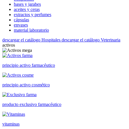
bases y jarabes
aceites y ceras
extractos y perfumes
cápsulas
envases
material laboratorio
descargar el catálogo Hospitales
descargar el catálogo Veterinaria
activos
principio activo farmacéutico
principio activo cosmético
producto exclusivo farmacéutico
vitaminas