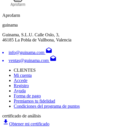
Aprofarm
guinama
Guinama, S.L.U. Calle Oslo, 3,
46185 La Pobla de Vallbona, Valencia
drafts
info@guinama.com
drafts
ventas@guinama.com
CLIENTES
Mi cuenta
Accede
Registro
Ayuda
Forma de pago
Premiamos tu fidelidad
Condiciones del programa de puntos
certificado de análisis
file_download
Obtener mi certificado