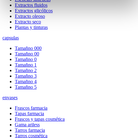
Extractos fluidos
Extractos glicólicos
Extracto oleoso
Extracto seco
Plantas y tinturas
capsulas
Tamañno 000
Tamañno 00
Tamañno 0
Tamañno 1
Tamañno 2
Tamañno 3
Tamañno 4
Tamañno 5
envases
Frascos farmacia
Tapas farmacia
Frascos y tapas cosmética
Gama ariless
Tarros farmacia
Tarros cosmética