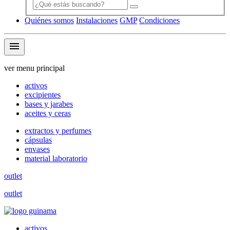
Quiénes somos
Instalaciones
GMP
Condiciones
menu
ver menu principal
activos
excipientes
bases y jarabes
aceites y ceras
extractos y perfumes
cápsulas
envases
material laboratorio
outlet
outlet
activos