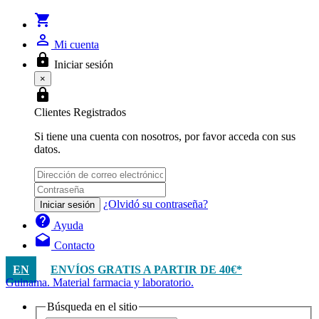
shopping_cart
person_outline
Mi cuenta
lock
Iniciar sesión
×
lock
Clientes Registrados
Si tiene una cuenta con nosotros, por favor acceda con sus
datos.
¿Olvidó su contraseña?
Iniciar sesión
help
Ayuda
drafts
Contacto
EN
ENVÍOS GRATIS A PARTIR DE 40€*
Guinama. Material farmacia y laboratorio.
Búsqueda en el sitio