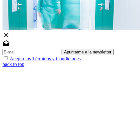
close
drafts
Apuntarme a la newsletter
Acepto los Términos y Condiciones
back to top