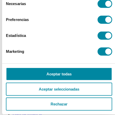
Colorantes
Necesarias
de
Epesantes y Gelificantes
consentimiento
Excipientes varios
Disolventes
Preferencias
Reguladores Ph
Siliconas
Tensioactivos
Filtros solares
Estadística
bases y jarabes
Marketing
Jarabes
Bases
Emulsionantes
aceites y ceras
Aceptar todas
Aceites
Otras grasas
Ceras
Aceptar seleccionadas
extractos y perfumes
Rechazar
Esencias naturales
Perfumes
Esencias sintéticas