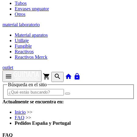
Tubos
Envases unguator
Otros
material laboratorio
Material aparatos
Utillaje
Fungible
Reactivos
Reactivos Merck
outlet
menu
shopping_cart
search
home
lock
Búsqueda en el sitio
Actualmente se encuentra en:
Inicio
>>
FAQ
>>
Pedidos España y Portugal
FAQ