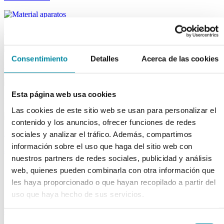
material aparatos
Consentimiento
Detalles
Acerca de las cookies
utillaje
Esta página web usa cookies
publicaciones
Las cookies de este sitio web se usan para personalizar el
contenido y los anuncios, ofrecer funciones de redes
reactivos
sociales y analizar el tráfico. Además, compartimos
información sobre el uso que haga del sitio web con
activos
nuestros partners de redes sociales, publicidad y análisis
Vitaminas
web, quienes pueden combinarla con otra información que
Producto Exclusivo Farmacéutico
les haya proporcionado o que hayan recopilado a partir del
Principios Activos Cosméticos
uso que haya hecho de sus servicios.
Principios Activos Farmacéuticos Especiales
excipientes
Selección