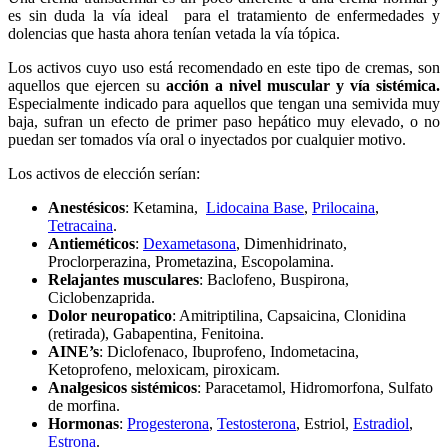
es sin duda la vía ideal para el tratamiento de enfermedades y
dolencias que hasta ahora tenían vetada la vía tópica.
Los activos cuyo uso está recomendado en este tipo de cremas, son
aquellos que ejercen su
acción a nivel muscular y vía sistémica.
Especialmente indicado para aquellos que tengan una semivida muy
baja, sufran un efecto de primer paso hepático muy elevado, o no
puedan ser tomados vía oral o inyectados por cualquier motivo.
Los activos de elección serían:
Anestésicos
: Ketamina,
Lidocaina Base
,
Prilocaina
,
Tetracaina
.
Antieméticos
:
Dexametasona
, Dimenhidrinato,
Proclorperazina, Prometazina, Escopolamina.
Relajantes musculares
: Baclofeno, Buspirona,
Ciclobenzaprida.
Dolor neuropatico
: Amitriptilina, Capsaicina, Clonidina
(retirada), Gabapentina, Fenitoina.
AINE’s
: Diclofenaco, Ibuprofeno, Indometacina,
Ketoprofeno, meloxicam, piroxicam.
Analgesicos sistémicos
: Paracetamol, Hidromorfona, Sulfato
de morfina.
Hormonas
:
Progesterona
,
Testosterona
, Estriol,
Estradiol
,
Estrona
.