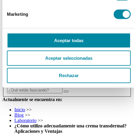
Tubos
Envases unguator
Otros
Marketing
material laboratorio
Material aparatos
Utillaje
Aceptar todas
Fungible
Reactivos
Reactivos Merck
Aceptar seleccionadas
outlet
menu
shopping_cart
search
home
lock
Rechazar
Búsqueda en el sitio
Actualmente se encuentra en:
Inicio
>>
Blog
>>
Laboratorio
>>
¿Cómo utilizo adecuadamente una crema transdermal?
Aplicaciones y Ventajas