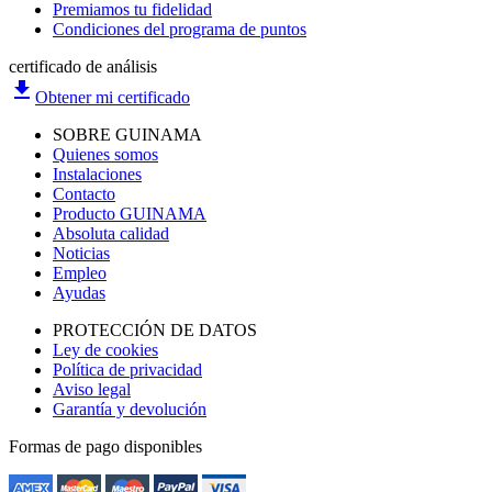
Premiamos tu fidelidad
Condiciones del programa de puntos
certificado de análisis
file_download
Obtener mi certificado
SOBRE GUINAMA
Quienes somos
Instalaciones
Contacto
Producto GUINAMA
Absoluta calidad
Noticias
Empleo
Ayudas
PROTECCIÓN DE DATOS
Ley de cookies
Política de privacidad
Aviso legal
Garantía y devolución
Formas de pago disponibles