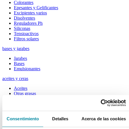
Colorantes
Epesantes y Gelificantes
Excipientes varios
Disolventes
Reguladores Ph
Siliconas
Tensioactivos
Filtros solares
bases y jarabes
Jarabes
Bases
Emulsionantes
aceites y ceras
Aceites
Otras grasas
Ceras
extractos y perfumes
Esencias naturales
Consentimiento
Detalles
Acerca de las cookies
Perfumes
Esencias sintéticas