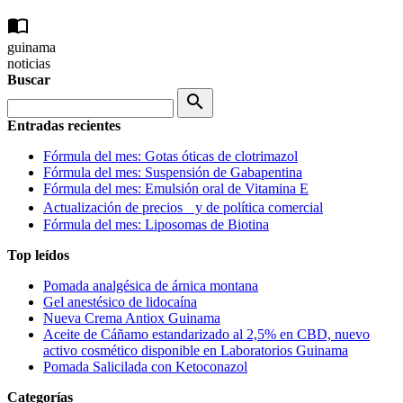
import_contacts
guinama
noticias
Buscar
search
Entradas recientes
Fórmula del mes: Gotas óticas de clotrimazol
Fórmula del mes: Suspensión de Gabapentina
Fórmula del mes: Emulsión oral de Vitamina E
Actualización de precios y de política comercial
Fórmula del mes: Liposomas de Biotina
Top leídos
Pomada analgésica de árnica montana
Gel anestésico de lidocaína
Nueva Crema Antiox Guinama
Aceite de Cáñamo estandarizado al 2,5% en CBD, nuevo
activo cosmético disponible en Laboratorios Guinama
Pomada Salicilada con Ketoconazol
Categorías