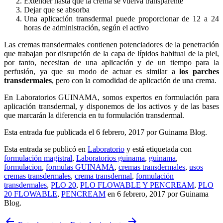
Extender hasta que la crema se vuelva transparente
Dejar que se absorba
Una aplicación transdermal puede proporcionar de 12 a 24
horas de administración, según el activo
Las cremas transdermales contienen potenciadores de la penetración
que trabajan por disrupción de la capa de lípidos habitual de la piel,
por tanto, necesitan de una aplicación y de un tiempo para la
perfusión, ya que su modo de actuar es similar a
los parches
transdermales
, pero con la comodidad de aplicación de una crema.
En Laboratorios GUINAMA, somos expertos en formulación para
aplicación transdermal, y disponemos de los activos y de las bases
que marcarán la diferencia en tu formulación transdermal.
Esta entrada fue publicada el 6 febrero, 2017
por Guinama Blog
.
Esta entrada se publicó en
Laboratorio
y está etiquetada con
formulación magistral
,
Laboratorios guinama
,
guinama
,
formulacion
,
formulas GUINAMA
,
cremas transdermales
,
usos
cremas transdermales
,
crema transdermal
,
formulación
transdermales
,
PLO 20
,
PLO FLOWABLE Y PENCREAM
,
PLO
20 FLOWABLE
,
PENCREAM
en 6 febrero, 2017
por Guinama
Blog
.
arrow_back
arrow_forward