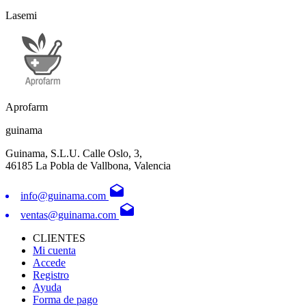
Lasemi
Aprofarm
guinama
Guinama, S.L.U. Calle Oslo, 3,
46185 La Pobla de Vallbona, Valencia
drafts
info@guinama.com
drafts
ventas@guinama.com
CLIENTES
Mi cuenta
Accede
Registro
Ayuda
Forma de pago