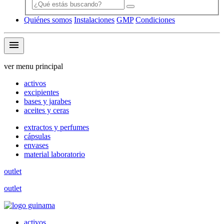
Quiénes somos
Instalaciones
GMP
Condiciones
menu
ver menu principal
activos
excipientes
bases y jarabes
aceites y ceras
extractos y perfumes
cápsulas
envases
material laboratorio
outlet
outlet
activos