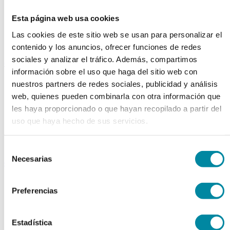
Extractos fluidos
Extractos glicólicos
Esta página web usa cookies
Extracto oleoso
Las cookies de este sitio web se usan para personalizar el
Extracto seco
Plantas y tinturas
contenido y los anuncios, ofrecer funciones de redes
sociales y analizar el tráfico. Además, compartimos
capsulas
información sobre el uso que haga del sitio web con
Tamañno 000
nuestros partners de redes sociales, publicidad y análisis
Tamañno 00
web, quienes pueden combinarla con otra información que
Tamañno 0
Tamañno 1
les haya proporcionado o que hayan recopilado a partir del
Tamañno 2
uso que haya hecho de sus servicios.
Tamañno 3
Tamañno 4
Tamañno 5
Selección
Necesarias
de
envases
consentimiento
Frascos farmacia
Tapas farmacia
Preferencias
Frascos y tapas cosmética
Gama ariless
Tarros farmacia
Estadística
Tarros cosmética