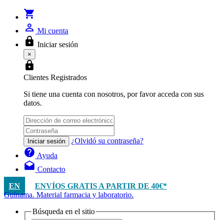
shopping_cart
person_outline
Mi cuenta
lock
Iniciar sesión
×
lock
Clientes Registrados
Si tiene una cuenta con nosotros, por favor acceda con sus
datos.
¿Olvidó su contraseña?
Iniciar sesión
help
Ayuda
drafts
Contacto
EN
ENVÍOS GRATIS A PARTIR DE 40€*
Guinama. Material farmacia y laboratorio.
Búsqueda en el sitio