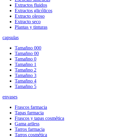
Extractos fluidos
Extractos glicólicos
Extracto oleoso
Extracto seco
Plantas y tinturas
capsulas
Tamañno 000
Tamañno 00
Tamañno 0
Tamañno 1
Tamañno 2
Tamañno 3
Tamañno 4
Tamañno 5
envases
Frascos farmacia
Tapas farmacia
Frascos y tapas cosmética
Gama ariless
Tarros farmacia
Tarros cosmética