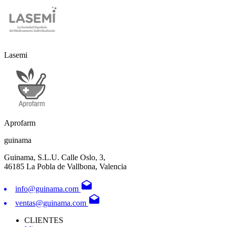
Lasemi
Aprofarm
guinama
Guinama, S.L.U. Calle Oslo, 3,
46185 La Pobla de Vallbona, Valencia
drafts
info@guinama.com
drafts
ventas@guinama.com
CLIENTES