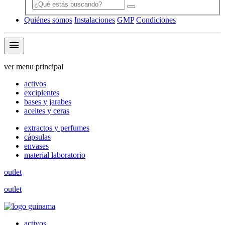
Quiénes somos
Instalaciones
GMP
Condiciones
menu
ver menu principal
activos
excipientes
bases y jarabes
aceites y ceras
extractos y perfumes
cápsulas
envases
material laboratorio
outlet
outlet
activos