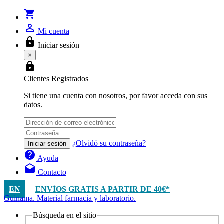
shopping_cart
person_outline
Mi cuenta
lock
Iniciar sesión
×
lock
Clientes Registrados
Si tiene una cuenta con nosotros, por favor acceda con sus
datos.
¿Olvidó su contraseña?
Iniciar sesión
help
Ayuda
drafts
Contacto
EN
ENVÍOS GRATIS A PARTIR DE 40€*
Guinama. Material farmacia y laboratorio.
Búsqueda en el sitio