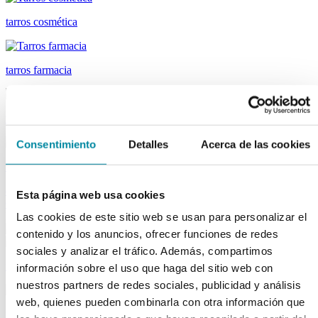
tarros cosmética
tarros farmacia
tapas farmacia
Consentimiento
Detalles
Acerca de las cookies
tubos
descargar el catálogo de Material Laboratorio
descargar el catálogo
Esta página web usa cookies
Capsuladores
Material de laboratorio
Las cookies de este sitio web se usan para personalizar el
contenido y los anuncios, ofrecer funciones de redes
sociales y analizar el tráfico. Además, compartimos
fungibles
información sobre el uso que haga del sitio web con
nuestros partners de redes sociales, publicidad y análisis
web, quienes pueden combinarla con otra información que
reactivos merk