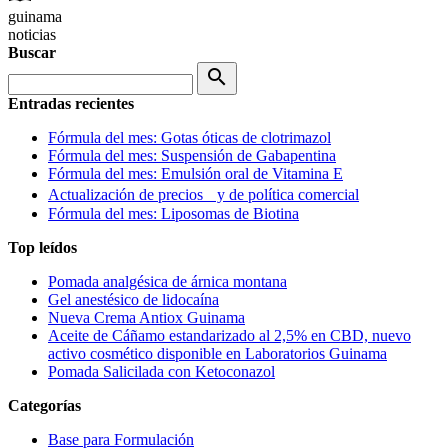
guinama
noticias
Buscar
search
Entradas recientes
Fórmula del mes: Gotas óticas de clotrimazol
Fórmula del mes: Suspensión de Gabapentina
Fórmula del mes: Emulsión oral de Vitamina E
Actualización de precios y de política comercial
Fórmula del mes: Liposomas de Biotina
Top leídos
Pomada analgésica de árnica montana
Gel anestésico de lidocaína
Nueva Crema Antiox Guinama
Aceite de Cáñamo estandarizado al 2,5% en CBD, nuevo
activo cosmético disponible en Laboratorios Guinama
Pomada Salicilada con Ketoconazol
Categorías
Base para Formulación