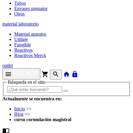
Tubos
Envases unguator
Otros
material laboratorio
Material aparatos
Utillaje
Fungible
Reactivos
Reactivos Merck
outlet
menu
shopping_cart
search
home
lock
Búsqueda en el sitio
Actualmente se encuentra en:
Inicio
>>
Blog
>>
curso cormulación magistral
import_contacts