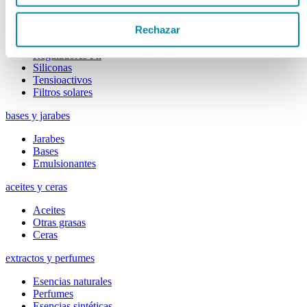
Colorantes
Epesantes y Gelificantes
Rechazar
Excipientes varios
Disolventes
Reguladores Ph
Siliconas
Tensioactivos
Filtros solares
bases y jarabes
Jarabes
Bases
Emulsionantes
aceites y ceras
Aceites
Otras grasas
Ceras
extractos y perfumes
Esencias naturales
Perfumes
Esencias sintéticas