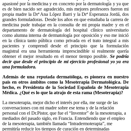
apasioné por la medicina y en concreto por la dermatología y ya que
es de bien nacido ser agradecido, mis mejores profesores fueron mi
propia madre la Drª Ana López Barri y la Drª Esperanza Jordá, dos
grandes formuladoras. Desde los años en que estudiaba la carrera de
medicina pude trabajar en la consulta de mi propia madre y en el
departamento de dermatología del hospital clínico universitario
como alumna interna de dermatología por oposición y eso me inició
en la clínica tanto pública como privada en el trato integral a mis
pacientes y comprendí desde el principio que la formulación
magistral era una herramienta imprescindible si realmente quería
obtener el mejor resultado en el menor tiempo posible.
Se podría
decir que desde el principio de mi ejercicio profesional yo ya era
una formuladora.
Además de una reputada dermatóloga, es pionera en nuestro
país en otros ámbitos como la Mesoterapia Dermatológica. De
hecho, es Presidenta de la Sociedad Española de Mesoterapia
Médica. ¿Qué es lo que la atrajo de esta rama (Mesoterapia)?
La mesoterapia, mejor dicho el interés por ella, me surge de las
conversaciones con mi madre sobre ese tema y de la relación
personal con el Dr.Pistor, que fue el “Inventor” de la mesoterapia, a
mediados del pasado siglo, en Francia. Entendiendo que el empleo
de la mesoterapia, también llamada “Intradermoterapia”, me
permitiría reducir los tiempos de curación en determinadas