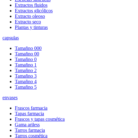
Extractos fluidos
Extractos glicólicos
Extracto oleoso
Extracto seco
Plantas y tinturas
capsulas
Tamañno 000
Tamañno 00
Tamañno 0
Tamañno 1
Tamañno 2
Tamañno 3
Tamañno 4
Tamañno 5
envases
Frascos farmacia
Tapas farmacia
Frascos y tapas cosmética
Gama ariless
Tarros farmacia
Tarros cosmética