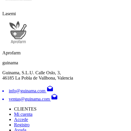
Lasemi
Aprofarm
guinama
Guinama, S.L.U. Calle Oslo, 3,
46185 La Pobla de Vallbona, Valencia
drafts
info@guinama.com
drafts
ventas@guinama.com
CLIENTES
Mi cuenta
Accede
Registro
Ayuda