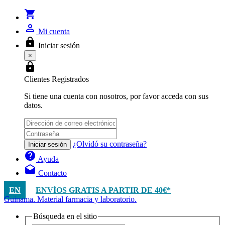
shopping_cart
person_outline
Mi cuenta
lock
Iniciar sesión
×
lock
Clientes Registrados
Si tiene una cuenta con nosotros, por favor acceda con sus
datos.
¿Olvidó su contraseña?
Iniciar sesión
help
Ayuda
drafts
Contacto
EN
ENVÍOS GRATIS A PARTIR DE 40€*
Guinama. Material farmacia y laboratorio.
Búsqueda en el sitio