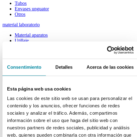
Tubos
Envases unguator
Otros
material laboratorio
Material aparatos
Utillaje
Fungible
Reactivos
Reactivos Merck
Consentimiento
Detalles
Acerca de las cookies
outlet
menu
shopping_cart
search
home
lock
Búsqueda en el sitio
Esta página web usa cookies
Las cookies de este sitio web se usan para personalizar el
Actualmente se encuentra en:
contenido y los anuncios, ofrecer funciones de redes
Inicio
>>
sociales y analizar el tráfico. Además, compartimos
Blog
>>
información sobre el uso que haga del sitio web con
Laboratorio
>>
nuestros partners de redes sociales, publicidad y análisis
Dra. Anabel Cervera: "Desde el principio de mi ejercicio
profesional yo ya era una formuladora"
web, quienes pueden combinarla con otra información que