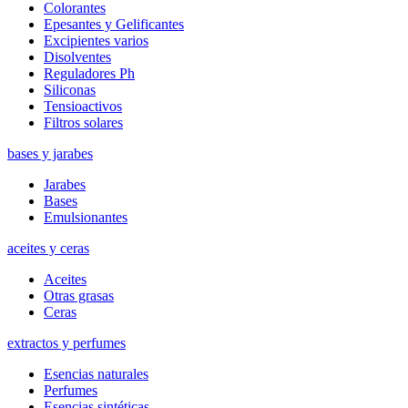
Colorantes
Epesantes y Gelificantes
Excipientes varios
Disolventes
Reguladores Ph
Siliconas
Tensioactivos
Filtros solares
bases y jarabes
Jarabes
Bases
Emulsionantes
aceites y ceras
Aceites
Otras grasas
Ceras
extractos y perfumes
Esencias naturales
Perfumes
Esencias sintéticas