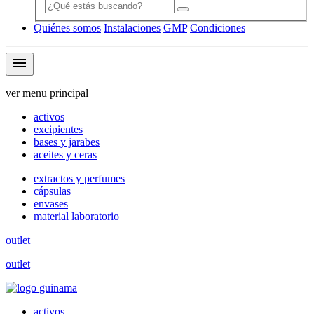
Quiénes somos
Instalaciones
GMP
Condiciones
menu
ver menu principal
activos
excipientes
bases y jarabes
aceites y ceras
extractos y perfumes
cápsulas
envases
material laboratorio
outlet
outlet
activos