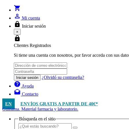
shopping_cart
person_outline
Mi cuenta
lock
Iniciar sesión
×
lock
Clientes Registrados
Si tiene una cuenta con nosotros, por favor acceda con sus dato
¿Olvidó su contraseña?
Iniciar sesión
help
Ayuda
drafts
Contacto
EN
ENVÍOS GRATIS A PARTIR DE 40€*
Guinama. Material farmacia y laboratorio.
Búsqueda en el sitio