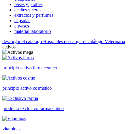
bases y jarabes
aceites y ceras
extractos y perfumes
cápsulas
envases
material laboratorio
descargar el catálogo Hospitales
descargar el catálogo Veterinaria
activos
principio activo farmacéutico
principio activo cosmético
producto exclusivo farmacéutico
vitaminas