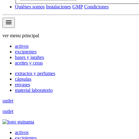
Quiénes somos
Instalaciones
GMP
Condiciones
menu
ver menu principal
activos
excipientes
bases y jarabes
aceites y ceras
extractos y perfumes
cápsulas
envases
material laboratorio
outlet
outlet
activos
excipientes