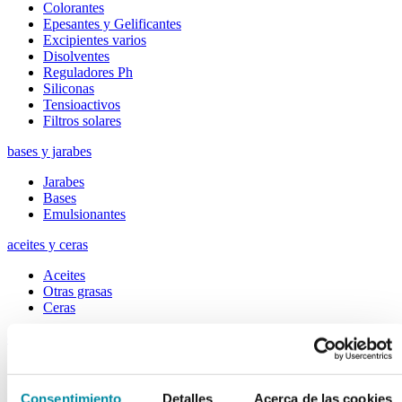
Colorantes
Epesantes y Gelificantes
Excipientes varios
Disolventes
Reguladores Ph
Siliconas
Tensioactivos
Filtros solares
bases y jarabes
Jarabes
Bases
Emulsionantes
aceites y ceras
Aceites
Otras grasas
Ceras
extractos y perfumes
Esencias naturales
Perfumes
Consentimiento
Detalles
Acerca de las cookies
Esencias sintéticas