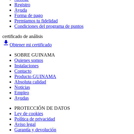
Registro
Ayuda
Forma de pago
Premiamos tu fidelidad
Condiciones del programa de puntos
certificado de análisis
file_download
Obtener mi certificado
SOBRE GUINAMA
Quienes somos
Instalaciones
Contacto
Producto GUINAMA
Absoluta calidad
Noticias
Empleo
Ayudas
PROTECCIÓN DE DATOS
Ley de cookies
Política de privacidad
Aviso legal
Garantía y devolución