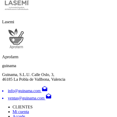
Lasemi
Aprofarm
guinama
Guinama, S.L.U. Calle Oslo, 3,
46185 La Pobla de Vallbona, Valencia
drafts
info@guinama.com
drafts
ventas@guinama.com
CLIENTES
Mi cuenta
Accede