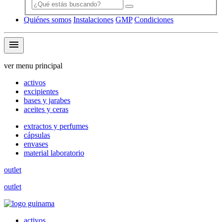
Quiénes somos
Instalaciones
GMP
Condiciones
menu
ver menu principal
activos
excipientes
bases y jarabes
aceites y ceras
extractos y perfumes
cápsulas
envases
material laboratorio
outlet
outlet
activos