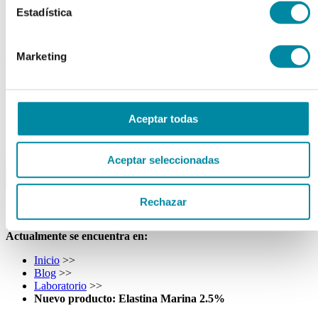
Tubos
Estadística
Envases unguator
Otros
Marketing
material laboratorio
Material aparatos
Utillaje
Fungible
Aceptar todas
Reactivos
Reactivos Merck
outlet
Aceptar seleccionadas
menu
shopping_cart
search
home
lock
Búsqueda en el sitio
Rechazar
Actualmente se encuentra en:
Inicio
>>
Blog
>>
Laboratorio
>>
Nuevo producto: Elastina Marina 2.5%