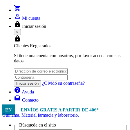
shopping_cart
person_outline
Mi cuenta
lock
Iniciar sesión
×
lock
Clientes Registrados
Si tiene una cuenta con nosotros, por favor acceda con sus
datos.
¿Olvidó su contraseña?
Iniciar sesión
help
Ayuda
drafts
Contacto
EN
ENVÍOS GRATIS A PARTIR DE 40€*
Guinama. Material farmacia y laboratorio.
Búsqueda en el sitio