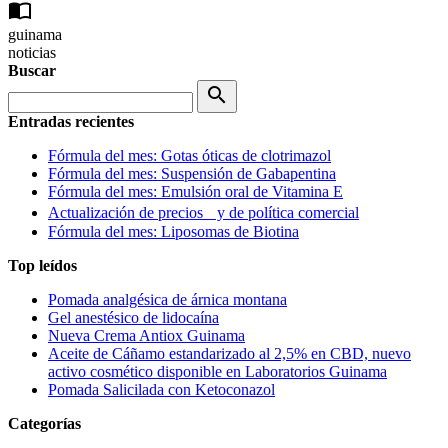
import_contacts
guinama
noticias
Buscar
search
Entradas recientes
Fórmula del mes: Gotas óticas de clotrimazol
Fórmula del mes: Suspensión de Gabapentina
Fórmula del mes: Emulsión oral de Vitamina E
Actualización de precios y de política comercial
Fórmula del mes: Liposomas de Biotina
Top leídos
Pomada analgésica de árnica montana
Gel anestésico de lidocaína
Nueva Crema Antiox Guinama
Aceite de Cáñamo estandarizado al 2,5% en CBD, nuevo
activo cosmético disponible en Laboratorios Guinama
Pomada Salicilada con Ketoconazol
Categorías