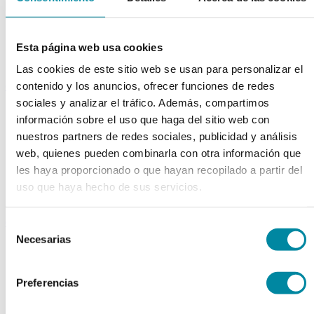
Extractos fluidos
Extractos glicólicos
Extracto oleoso
Esta página web usa cookies
Extracto seco
Plantas y tinturas
Las cookies de este sitio web se usan para personalizar el
capsulas
contenido y los anuncios, ofrecer funciones de redes
sociales y analizar el tráfico. Además, compartimos
Tamañno 000
información sobre el uso que haga del sitio web con
Tamañno 00
Tamañno 0
nuestros partners de redes sociales, publicidad y análisis
Tamañno 1
web, quienes pueden combinarla con otra información que
Tamañno 2
les haya proporcionado o que hayan recopilado a partir del
Tamañno 3
Tamañno 4
uso que haya hecho de sus servicios.
Tamañno 5
envases
Selección
Necesarias
de
Frascos farmacia
Tapas farmacia
consentimiento
Frascos y tapas cosmética
Preferencias
Gama ariless
Tarros farmacia
Tarros cosmética