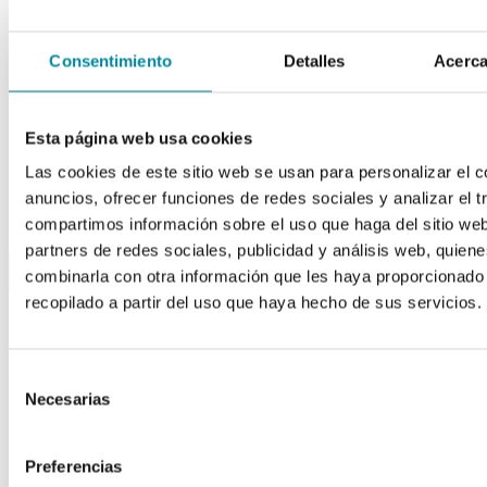
Tubos
Envases unguator
Otros
Consentimiento
Detalles
Acerca
material laboratorio
Material aparatos
Esta página web usa cookies
Utillaje
Fungible
Las cookies de este sitio web se usan para personalizar el c
Reactivos
anuncios, ofrecer funciones de redes sociales y analizar el t
Reactivos Merck
compartimos información sobre el uso que haga del sitio we
outlet
partners de redes sociales, publicidad y análisis web, quien
menu
shopping_cart
search
home
lock
combinarla con otra información que les haya proporcionado
Búsqueda en el sitio
recopilado a partir del uso que haya hecho de sus servicios.
Actualmente se encuentra en:
Selección
Inicio
>>
Necesarias
de
Blog
>>
consentimiento
Laboratorio
>>
En tres días da comienzo el XV Congreso Nacional de la
Preferencias
AEFF