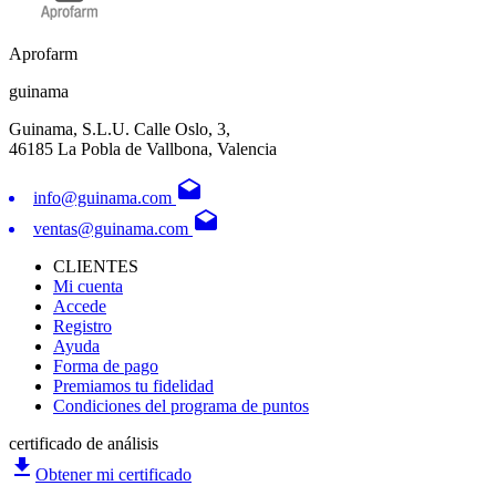
Aprofarm
guinama
Guinama, S.L.U. Calle Oslo, 3,
46185 La Pobla de Vallbona, Valencia
drafts
info@guinama.com
drafts
ventas@guinama.com
CLIENTES
Mi cuenta
Accede
Registro
Ayuda
Forma de pago
Premiamos tu fidelidad
Condiciones del programa de puntos
certificado de análisis
file_download
Obtener mi certificado