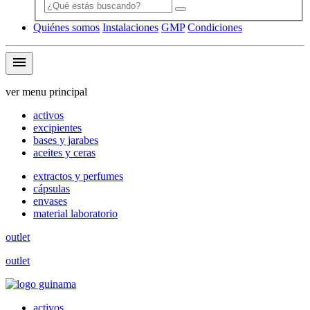
Quiénes somos
Instalaciones
GMP
Condiciones
menu
ver menu principal
activos
excipientes
bases y jarabes
aceites y ceras
extractos y perfumes
cápsulas
envases
material laboratorio
outlet
outlet
activos