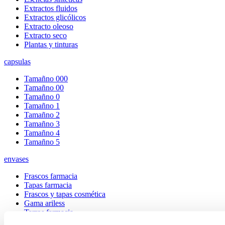
Extractos fluidos
Extractos glicólicos
Extracto oleoso
Extracto seco
Plantas y tinturas
capsulas
Tamañno 000
Tamañno 00
Tamañno 0
Tamañno 1
Tamañno 2
Tamañno 3
Tamañno 4
Tamañno 5
envases
Frascos farmacia
Tapas farmacia
Frascos y tapas cosmética
Gama ariless
Tarros farmacia
Tarros cosmética