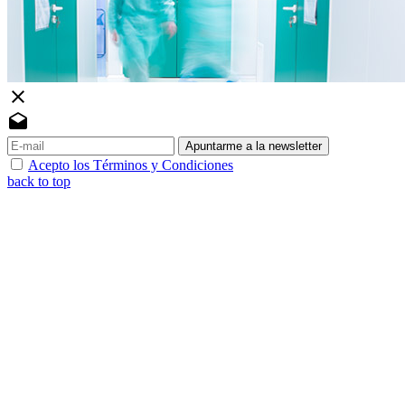
close
drafts
Apuntarme a la newsletter
Acepto los Términos y Condiciones
back to top