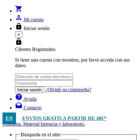
shopping_cart
person_outline
Mi cuenta
lock
Iniciar sesión
×
lock
Clientes Registrados
Si tiene una cuenta con nosotros, por favor acceda con sus
datos.
¿Olvidó su contraseña?
Iniciar sesión
help
Ayuda
drafts
Contacto
EN
ENVÍOS GRATIS A PARTIR DE 40€*
Guinama. Material farmacia y laboratorio.
Búsqueda en el sitio