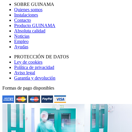
SOBRE GUINAMA
Quienes somos
Instalaciones
Contacto
Producto GUINAMA
Absoluta calidad
Noticias
Empleo
Ayudas
PROTECCIÓN DE DATOS
Ley de cookies
Política de privacidad
Aviso legal
Garantía y devolución
Formas de pago disponibles