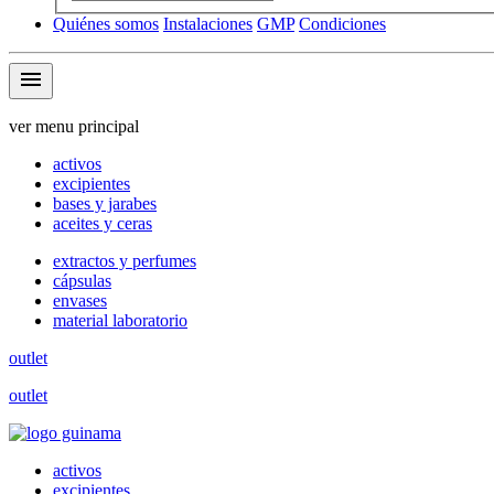
Quiénes somos
Instalaciones
GMP
Condiciones
menu
ver menu principal
activos
excipientes
bases y jarabes
aceites y ceras
extractos y perfumes
cápsulas
envases
material laboratorio
outlet
outlet
activos
excipientes