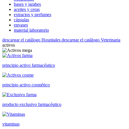
bases y jarabes
aceites y ceras
extractos y perfumes
cápsulas
envases
material laboratorio
descargar el catálogo Hospitales
descargar el catálogo Veterinaria
activos
principio activo farmacéutico
principio activo cosmético
producto exclusivo farmacéutico
vitaminas