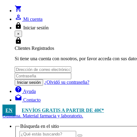
shopping_cart
person_outline
Mi cuenta
lock
Iniciar sesión
×
lock
Clientes Registrados
Si tiene una cuenta con nosotros, por favor acceda con sus dato
¿Olvidó su contraseña?
Iniciar sesión
help
Ayuda
drafts
Contacto
EN
ENVÍOS GRATIS A PARTIR DE 40€*
Guinama. Material farmacia y laboratorio.
Búsqueda en el sitio