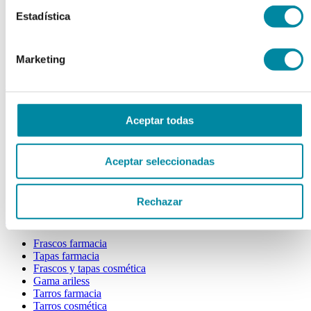
Extractos fluidos
Estadística
Extractos glicólicos
Extracto oleoso
Extracto seco
Marketing
Plantas y tinturas
capsulas
Tamañno 000
Aceptar todas
Tamañno 00
Tamañno 0
Tamañno 1
Tamañno 2
Aceptar seleccionadas
Tamañno 3
Tamañno 4
Tamañno 5
Rechazar
envases
Frascos farmacia
Tapas farmacia
Frascos y tapas cosmética
Gama ariless
Tarros farmacia
Tarros cosmética