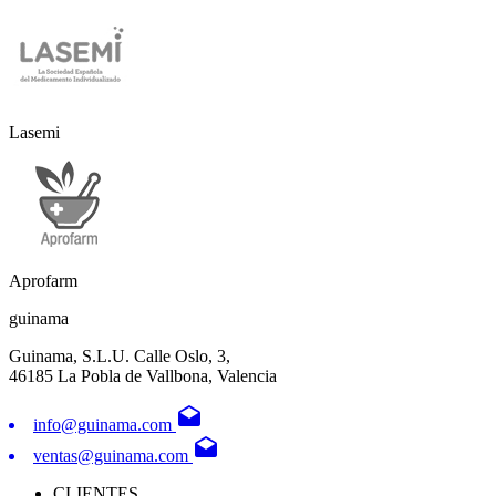
Lasemi
Aprofarm
guinama
Guinama, S.L.U. Calle Oslo, 3,
46185 La Pobla de Vallbona, Valencia
drafts
info@guinama.com
drafts
ventas@guinama.com
CLIENTES