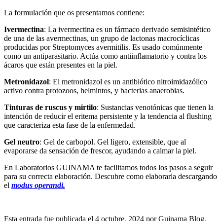
La formulación que os presentamos contiene:
Ivermectina
: La ivermectina es un fármaco derivado semisintético
de una de las avermectinas, un grupo de lactonas macrocíclicas
producidas por Streptomyces avermitilis. Es usado comúnmente
como un antiparasitario. Actúa como antiinflamatorio y contra los
ácaros que están presentes en la piel.
Metronidazol
: El metronidazol es un antibiótico nitroimidazólico
activo contra protozoos, helmintos, y bacterias anaerobias.
Tinturas de ruscus y mirtilo
: Sustancias venotónicas que tienen la
intención de reducir el eritema persistente y la tendencia al flushing
que caracteriza esta fase de la enfermedad.
Gel neutro
: Gel de carbopol. Gel ligero, extensible, que al
evaporarse da sensación de frescor, ayudando a calmar la piel.
En Laboratorios GUINAMA te facilitamos todos los pasos a seguir
para su correcta elaboración. Descubre como elaborarla descargando
el
modus operandi.
Esta entrada fue publicada el 4 octubre, 2024
por Guinama Blog
.