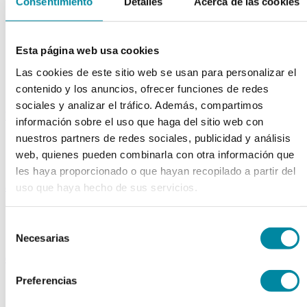
Consentimiento
Detalles
Acerca de las cookies
Colorantes
Epesantes y Gelificantes
Excipientes varios
Disolventes
Esta página web usa cookies
Reguladores Ph
Siliconas
Las cookies de este sitio web se usan para personalizar el
Tensioactivos
contenido y los anuncios, ofrecer funciones de redes
Filtros solares
sociales y analizar el tráfico. Además, compartimos
bases y jarabes
información sobre el uso que haga del sitio web con
nuestros partners de redes sociales, publicidad y análisis
Jarabes
Bases
web, quienes pueden combinarla con otra información que
Emulsionantes
les haya proporcionado o que hayan recopilado a partir del
aceites y ceras
uso que haya hecho de sus servicios.
Aceites
Otras grasas
Selección
Ceras
Necesarias
de
consentimiento
extractos y perfumes
Preferencias
Esencias naturales
Perfumes
Esencias sintéticas