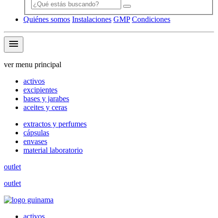
Quiénes somos
Instalaciones
GMP
Condiciones
menu
ver menu principal
activos
excipientes
bases y jarabes
aceites y ceras
extractos y perfumes
cápsulas
envases
material laboratorio
outlet
outlet
activos