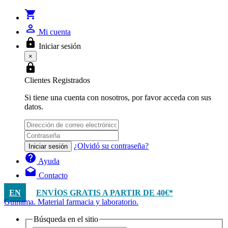
shopping_cart
person_outline
Mi cuenta
lock
Iniciar sesión
×
lock
Clientes Registrados
Si tiene una cuenta con nosotros, por favor acceda con sus
datos.
¿Olvidó su contraseña?
Iniciar sesión
help
Ayuda
drafts
Contacto
EN
ENVÍOS GRATIS A PARTIR DE 40€*
Guinama. Material farmacia y laboratorio.
Búsqueda en el sitio