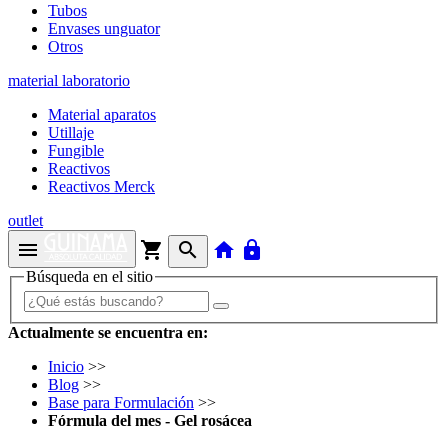
Tubos
Envases unguator
Otros
material laboratorio
Material aparatos
Utillaje
Fungible
Reactivos
Reactivos Merck
outlet
menu
shopping_cart
search
home
lock
Búsqueda en el sitio
Actualmente se encuentra en:
Inicio
>>
Blog
>>
Base para Formulación
>>
Fórmula del mes - Gel rosácea