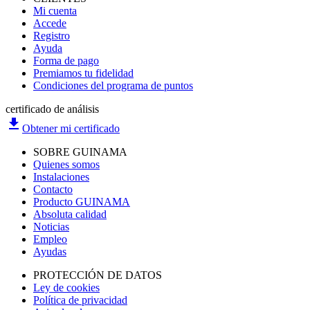
Mi cuenta
Accede
Registro
Ayuda
Forma de pago
Premiamos tu fidelidad
Condiciones del programa de puntos
certificado de análisis
file_download
Obtener mi certificado
SOBRE GUINAMA
Quienes somos
Instalaciones
Contacto
Producto GUINAMA
Absoluta calidad
Noticias
Empleo
Ayudas
PROTECCIÓN DE DATOS
Ley de cookies
Política de privacidad