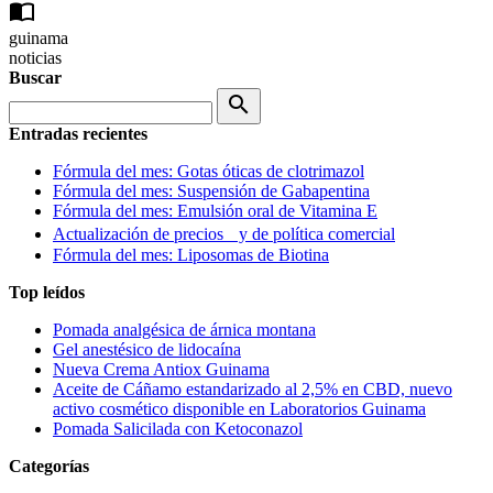
import_contacts
guinama
noticias
Buscar
search
Entradas recientes
Fórmula del mes: Gotas óticas de clotrimazol
Fórmula del mes: Suspensión de Gabapentina
Fórmula del mes: Emulsión oral de Vitamina E
Actualización de precios y de política comercial
Fórmula del mes: Liposomas de Biotina
Top leídos
Pomada analgésica de árnica montana
Gel anestésico de lidocaína
Nueva Crema Antiox Guinama
Aceite de Cáñamo estandarizado al 2,5% en CBD, nuevo
activo cosmético disponible en Laboratorios Guinama
Pomada Salicilada con Ketoconazol
Categorías