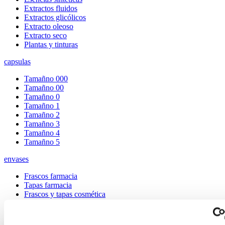
Extractos fluidos
Extractos glicólicos
Extracto oleoso
Extracto seco
Plantas y tinturas
capsulas
Tamañno 000
Tamañno 00
Tamañno 0
Tamañno 1
Tamañno 2
Tamañno 3
Tamañno 4
Tamañno 5
envases
Frascos farmacia
Tapas farmacia
Frascos y tapas cosmética
Gama ariless
Tarros farmacia
Tarros cosmética