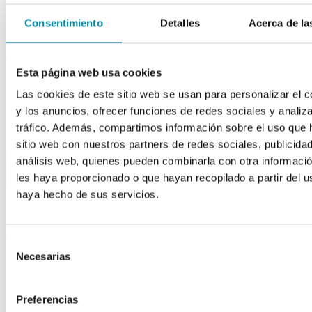
Tubos
Envases unguator
Consentimiento
Detalles
Acerca de la
Otros
material laboratorio
Esta página web usa cookies
Material aparatos
Utillaje
Las cookies de este sitio web se usan para personalizar el c
Fungible
y los anuncios, ofrecer funciones de redes sociales y analiza
Reactivos
tráfico. Además, compartimos información sobre el uso que 
Reactivos Merck
sitio web con nuestros partners de redes sociales, publicida
outlet
análisis web, quienes pueden combinarla con otra informaci
menu
shopping_cart
search
home
lock
les haya proporcionado o que hayan recopilado a partir del 
Búsqueda en el sitio
haya hecho de sus servicios.
Actualmente se encuentra en:
Selección
Inicio
>>
Necesarias
de
Blog
>>
consentimiento
Laboratorio
>>
Fórmula del mes junio: cápsulas de DHEA
Preferencias