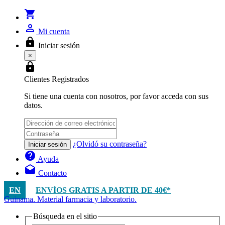
shopping_cart
person_outline
Mi cuenta
lock
Iniciar sesión
×
lock
Clientes Registrados
Si tiene una cuenta con nosotros, por favor acceda con sus
datos.
¿Olvidó su contraseña?
Iniciar sesión
help
Ayuda
drafts
Contacto
EN
ENVÍOS GRATIS A PARTIR DE 40€*
Guinama. Material farmacia y laboratorio.
Búsqueda en el sitio