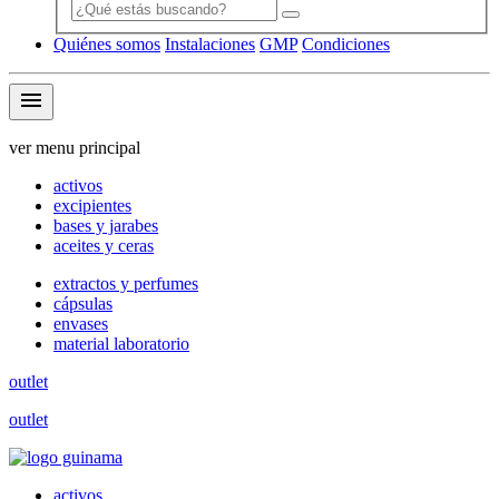
Quiénes somos
Instalaciones
GMP
Condiciones
menu
ver menu principal
activos
excipientes
bases y jarabes
aceites y ceras
extractos y perfumes
cápsulas
envases
material laboratorio
outlet
outlet
activos