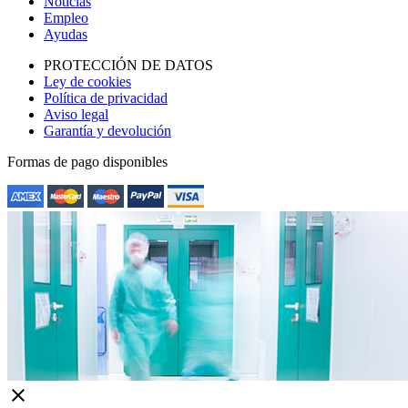
Noticias
Empleo
Ayudas
PROTECCIÓN DE DATOS
Ley de cookies
Política de privacidad
Aviso legal
Garantía y devolución
Formas de pago disponibles
close