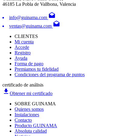
46185 La Pobla de Vallbona, Valencia
drafts
info@guinama.com
drafts
ventas@guinama.com
CLIENTES
Mi cuenta
Accede
Registro
Ayuda
Forma de pago
Premiamos tu fidelidad
Condiciones del programa de puntos
certificado de análisis
file_download
Obtener mi certificado
SOBRE GUINAMA
Quienes somos
Instalaciones
Contacto
Producto GUINAMA
Absoluta calidad