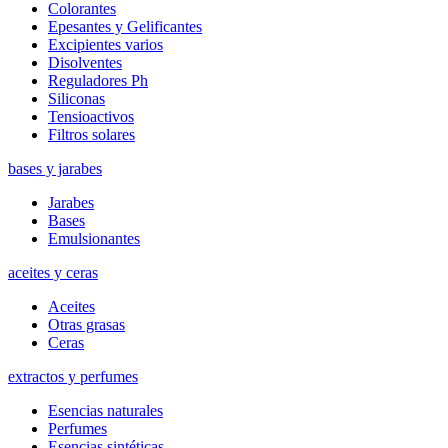
Colorantes
Epesantes y Gelificantes
Excipientes varios
Disolventes
Reguladores Ph
Siliconas
Tensioactivos
Filtros solares
bases y jarabes
Jarabes
Bases
Emulsionantes
aceites y ceras
Aceites
Otras grasas
Ceras
extractos y perfumes
Esencias naturales
Perfumes
Esencias sintéticas