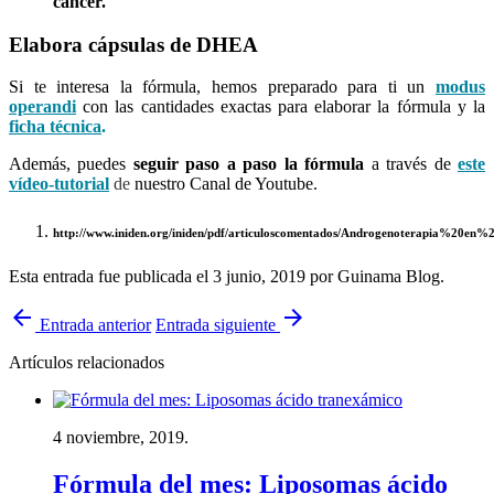
cáncer.
Elabora cápsulas de DHEA
Si te interesa la fórmula, hemos preparado para ti un
modus
operandi
con las cantidades exactas para elaborar la fórmula y la
ficha técnica
.
Además, puedes
seguir paso a paso la fórmula
a través de
este
vídeo-tutorial
de
nuestro Canal de Youtube.
http://www.iniden.org/iniden/pdf/articuloscomentados/Androgenoterapia%20en
Esta entrada fue publicada el 3 junio, 2019
por Guinama Blog
.
arrow_back
arrow_forward
Entrada anterior
Entrada siguiente
Artículos relacionados
4 noviembre, 2019.
Fórmula del mes: Liposomas ácido