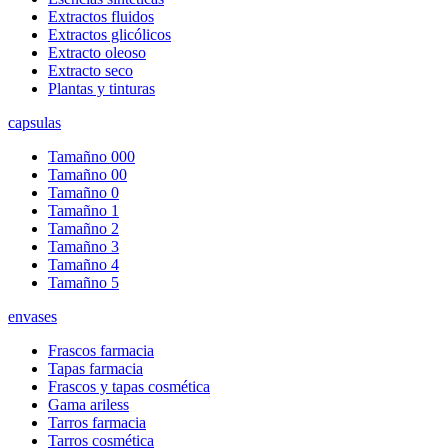
Extractos fluidos
Extractos glicólicos
Extracto oleoso
Extracto seco
Plantas y tinturas
capsulas
Tamañno 000
Tamañno 00
Tamañno 0
Tamañno 1
Tamañno 2
Tamañno 3
Tamañno 4
Tamañno 5
envases
Frascos farmacia
Tapas farmacia
Frascos y tapas cosmética
Gama ariless
Tarros farmacia
Tarros cosmética