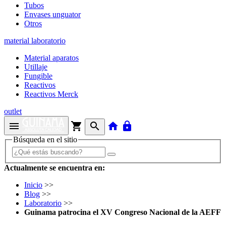
Tubos
Envases unguator
Otros
material laboratorio
Material aparatos
Utillaje
Fungible
Reactivos
Reactivos Merck
outlet
menu
shopping_cart
search
home
lock
Búsqueda en el sitio
Actualmente se encuentra en:
Inicio
>>
Blog
>>
Laboratorio
>>
Guinama patrocina el XV Congreso Nacional de la AEFF