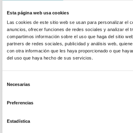
Base para Formulación
Laboratorio
Esta página web usa cookies
Guinama patrocina el XV
Las cookies de este sitio web se usan para personalizar el c
anuncios, ofrecer funciones de redes sociales y analizar el t
Congreso Nacional de la AEFF
compartimos información sobre el uso que haga del sitio we
partners de redes sociales, publicidad y análisis web, quie
con otra información que les haya proporcionado o que hayan
del uso que haya hecho de sus servicios.
El próximo encuentro de la AEFF tendrá lugar en la Facultad de
Ciencias de la Salud en la Universidad San Jorge de Villanueva de
Gállego
Selección
SE ULTIMAN LOS DETALLES PARA EL XV CONGRESO
Necesarias
NACIONAL DE LA AEFF DÓNDE GUINAMA ES
de
PATROCINADORMiércoles, 22/07/2015
consentimiento
Se va acercando la fecha para el gran
Congreso de la Asociación
Preferencias
Española de Farmacéuticos Formulistas
.
El próximo encuentro de la AEFF tendrá lugar en la Facultad de
Ciencias de la Salud en la Universidad San Jorge de Villanueva de
Estadística
Gállego (ZARAGOZA), los días 5, 6 y 7de noviembre. El
congreso está enfocado a la
formulación de medicamentos