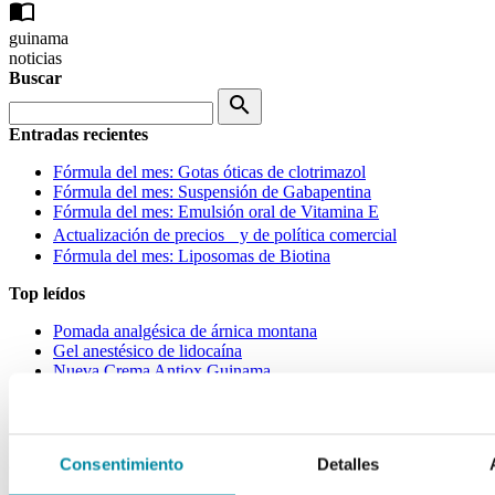
import_contacts
guinama
noticias
Buscar
search
Entradas recientes
Fórmula del mes: Gotas óticas de clotrimazol
Fórmula del mes: Suspensión de Gabapentina
Fórmula del mes: Emulsión oral de Vitamina E
Actualización de precios y de política comercial
Fórmula del mes: Liposomas de Biotina
Top leídos
Pomada analgésica de árnica montana
Gel anestésico de lidocaína
Nueva Crema Antiox Guinama
Aceite de Cáñamo estandarizado al 2,5% en CBD, nuevo
activo cosmético disponible en Laboratorios Guinama
Pomada Salicilada con Ketoconazol
Consentimiento
Detalles
Categorías