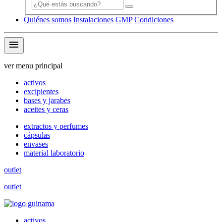
Quiénes somos
Instalaciones
GMP
Condiciones
menu
ver menu principal
activos
excipientes
bases y jarabes
aceites y ceras
extractos y perfumes
cápsulas
envases
material laboratorio
outlet
outlet
activos