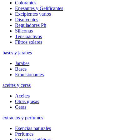
Colorantes
Epesantes y Gelificantes
Excipientes varios
Disolventes
Reguladores Ph
Siliconas
Tensioactivos
Filtros solares
bases y jarabes
Jarabes
Bases
Emulsionantes
aceites y ceras
Aceites
Otras grasas
Ceras
extractos y perfumes
Esencias naturales
Perfumes
Esencias sintéticas