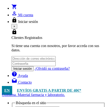
shopping_cart
person_outline
Mi cuenta
lock
Iniciar sesión
×
lock
Clientes Registrados
Si tiene una cuenta con nosotros, por favor acceda con sus
datos.
¿Olvidó su contraseña?
Iniciar sesión
help
Ayuda
drafts
Contacto
EN
ENVÍOS GRATIS A PARTIR DE 40€*
Guinama. Material farmacia y laboratorio.
Búsqueda en el sitio