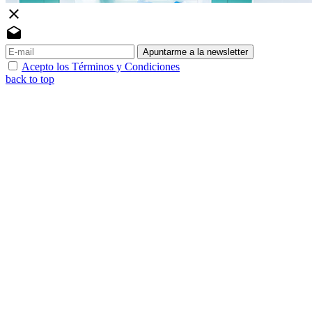
close
drafts
Apuntarme a la newsletter
Acepto los Términos y Condiciones
back to top