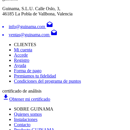
Guinama, S.L.U. Calle Oslo, 3,
46185 La Pobla de Vallbona, Valencia
drafts
info@guinama.com
drafts
ventas@guinama.com
CLIENTES
Mi cuenta
Accede
Registro
Ayuda
Forma de pago
Premiamos tu fidelidad
Condiciones del programa de puntos
certificado de análisis
file_download
Obtener mi certificado
SOBRE GUINAMA
Quienes somos
Instalaciones
Contacto
Producto GUINAMA