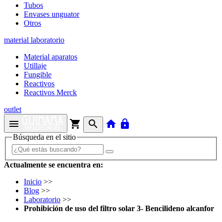
Tubos
Envases unguator
Otros
material laboratorio
Material aparatos
Utillaje
Fungible
Reactivos
Reactivos Merck
outlet
menu
shopping_cart
search
home
lock
Búsqueda en el sitio
Actualmente se encuentra en:
Inicio
>>
Blog
>>
Laboratorio
>>
Prohibición de uso del filtro solar 3- Bencilideno alcanfor