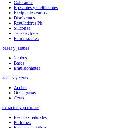
Colorantes
Epesantes y Gelificantes
Excipientes varios
Disolventes
Reguladores Ph
Siliconas
Tensioactivos
Filtros solares
bases y jarabes
Jarabes
Bases
Emulsionantes
aceites y ceras
Aceites
Otras grasas
Ceras
extractos y perfumes
Esencias naturales
Perfumes
Esencias sintéticas