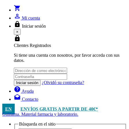
shopping_cart
person_outline
Mi cuenta
lock
Iniciar sesión
×
lock
Clientes Registrados
Si tiene una cuenta con nosotros, por favor acceda con sus
datos.
¿Olvidó su contraseña?
Iniciar sesión
help
Ayuda
drafts
Contacto
EN
ENVÍOS GRATIS A PARTIR DE 40€*
Guinama. Material farmacia y laboratorio.
Búsqueda en el sitio