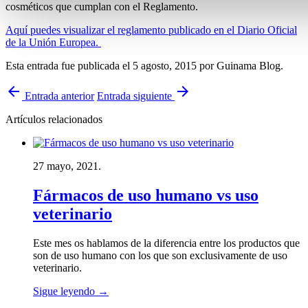
cosméticos que cumplan con el Reglamento.
Aquí puedes visualizar el reglamento publicado en el Diario Oficial
de la Unión Europea.
Esta entrada fue publicada el 5 agosto, 2015
por Guinama Blog
.
arrow_back
arrow_forward
Entrada anterior
Entrada siguiente
Artículos relacionados
27 mayo, 2021.
Fármacos de uso humano vs uso
veterinario
Este mes os hablamos de la diferencia entre los productos que
son de uso humano con los que son exclusivamente de uso
veterinario.
Sigue leyendo
→