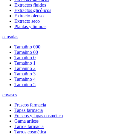
Extractos fluidos
Extractos glicólicos
Extracto oleoso
Extracto seco
Plantas y tinturas
capsulas
Tamañno 000
Tamañno 00
Tamañno 0
Tamañno 1
Tamañno 2
Tamañno 3
Tamañno 4
Tamañno 5
envases
Frascos farmacia
Tapas farmacia
Frascos y tapas cosmética
Gama ariless
Tarros farmacia
Tarros cosmética