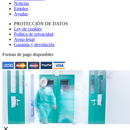
Noticias
Empleo
Ayudas
PROTECCIÓN DE DATOS
Ley de cookies
Política de privacidad
Aviso legal
Garantía y devolución
Formas de pago disponibles
close