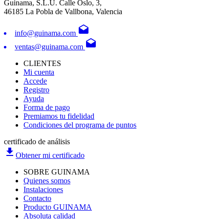
Guinama, S.L.U. Calle Oslo, 3,
46185 La Pobla de Vallbona, Valencia
drafts
info@guinama.com
drafts
ventas@guinama.com
CLIENTES
Mi cuenta
Accede
Registro
Ayuda
Forma de pago
Premiamos tu fidelidad
Condiciones del programa de puntos
certificado de análisis
file_download
Obtener mi certificado
SOBRE GUINAMA
Quienes somos
Instalaciones
Contacto
Producto GUINAMA
Absoluta calidad