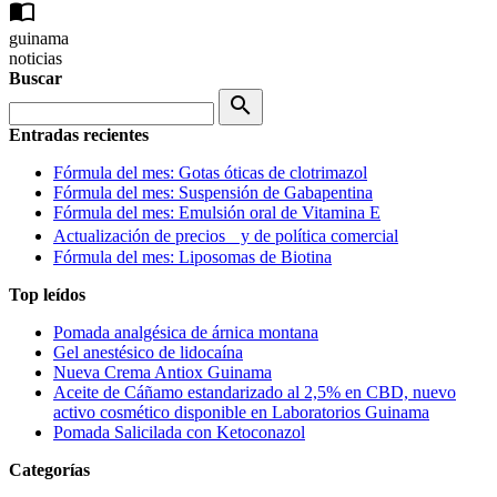
import_contacts
guinama
noticias
Buscar
search
Entradas recientes
Fórmula del mes: Gotas óticas de clotrimazol
Fórmula del mes: Suspensión de Gabapentina
Fórmula del mes: Emulsión oral de Vitamina E
Actualización de precios y de política comercial
Fórmula del mes: Liposomas de Biotina
Top leídos
Pomada analgésica de árnica montana
Gel anestésico de lidocaína
Nueva Crema Antiox Guinama
Aceite de Cáñamo estandarizado al 2,5% en CBD, nuevo
activo cosmético disponible en Laboratorios Guinama
Pomada Salicilada con Ketoconazol
Categorías