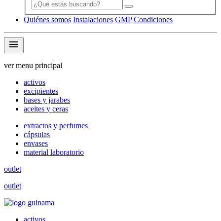
Quiénes somos
Instalaciones
GMP
Condiciones
menu
ver menu principal
activos
excipientes
bases y jarabes
aceites y ceras
extractos y perfumes
cápsulas
envases
material laboratorio
outlet
outlet
activos