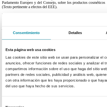
Parlamento Europeo y del Consejo, sobre los productos cosméticos
(Texto pertinente a efectos del EEE).
En la actualidad, la sustancia 3-bencilideno alcanfor está autorizada
en los productos cosméticos para su uso como filtro ultravioleta, con
una concentración regulada. Sin embargo, en su dictamen de 18 de
junio de 2013, el Comité Científico de Seguridad de los
Consumidores (CCSC) concluyó que, debido a un margen de
Consentimiento
Detalles
seguridad inferior a 100, no se considera seguro el uso como filtro
ultravioleta en los productos cosméticos de 3-bencilideno alcanfor
con una concentración máxima del 2.0%.
Esta página web usa cookies
Las cookies de este sitio web se usan para personalizar el c
anuncios, ofrecer funciones de redes sociales y analizar el t
compartimos información sobre el uso que haga del sitio we
partners de redes sociales, publicidad y análisis web, quie
con otra información que les haya proporcionado o que hayan
del uso que haya hecho de sus servicios.
Selección