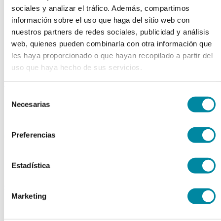
Colorantes
sociales y analizar el tráfico. Además, compartimos
Epesantes y Gelificantes
información sobre el uso que haga del sitio web con
Excipientes varios
Disolventes
nuestros partners de redes sociales, publicidad y análisis
Reguladores Ph
web, quienes pueden combinarla con otra información que
Siliconas
les haya proporcionado o que hayan recopilado a partir del
Tensioactivos
Filtros solares
uso que haya hecho de sus servicios.
bases y jarabes
Selección
Jarabes
Necesarias
de
Bases
Emulsionantes
consentimiento
aceites y ceras
Preferencias
Aceites
Otras grasas
Estadística
Ceras
extractos y perfumes
Marketing
Esencias naturales
Perfumes
Esencias sintéticas