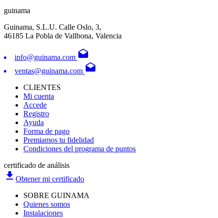
guinama
Guinama, S.L.U. Calle Oslo, 3,
46185 La Pobla de Vallbona, Valencia
drafts
info@guinama.com
drafts
ventas@guinama.com
CLIENTES
Mi cuenta
Accede
Registro
Ayuda
Forma de pago
Premiamos tu fidelidad
Condiciones del programa de puntos
certificado de análisis
file_download
Obtener mi certificado
SOBRE GUINAMA
Quienes somos
Instalaciones