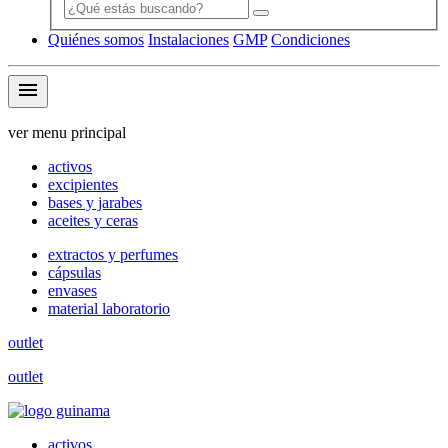
Quiénes somos
Instalaciones
GMP
Condiciones
menu
ver menu principal
activos
excipientes
bases y jarabes
aceites y ceras
extractos y perfumes
cápsulas
envases
material laboratorio
outlet
outlet
activos