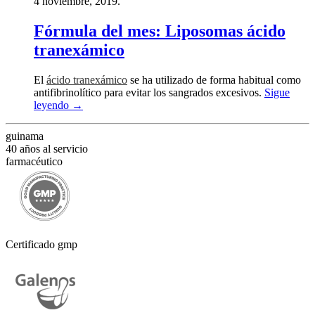
4 noviembre, 2019.
Fórmula del mes: Liposomas ácido
tranexámico
El
ácido tranexámico
se ha utilizado de forma habitual como
antifibrinolítico para evitar los sangrados excesivos.
Sigue
leyendo
→
guinama
40 años al servicio
farmacéutico
Certificado gmp