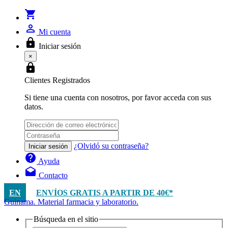
shopping_cart
person_outline
Mi cuenta
lock
Iniciar sesión
×
lock
Clientes Registrados
Si tiene una cuenta con nosotros, por favor acceda con sus
datos.
¿Olvidó su contraseña?
Iniciar sesión
help
Ayuda
drafts
Contacto
EN
ENVÍOS GRATIS A PARTIR DE 40€*
Guinama. Material farmacia y laboratorio.
Búsqueda en el sitio