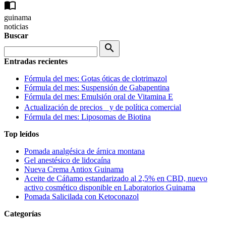
import_contacts
guinama
noticias
Buscar
search
Entradas recientes
Fórmula del mes: Gotas óticas de clotrimazol
Fórmula del mes: Suspensión de Gabapentina
Fórmula del mes: Emulsión oral de Vitamina E
Actualización de precios y de política comercial
Fórmula del mes: Liposomas de Biotina
Top leídos
Pomada analgésica de árnica montana
Gel anestésico de lidocaína
Nueva Crema Antiox Guinama
Aceite de Cáñamo estandarizado al 2,5% en CBD, nuevo
activo cosmético disponible en Laboratorios Guinama
Pomada Salicilada con Ketoconazol
Categorías