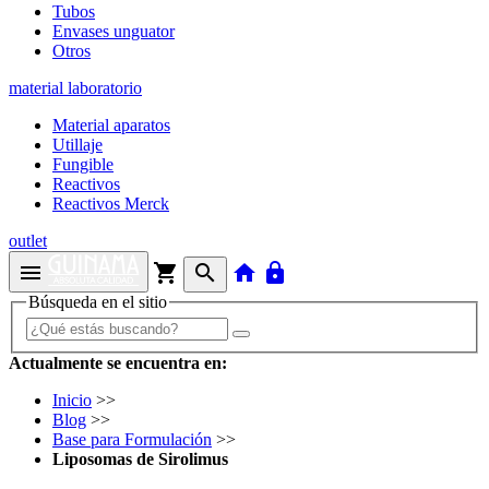
Tubos
Envases unguator
Otros
material laboratorio
Material aparatos
Utillaje
Fungible
Reactivos
Reactivos Merck
outlet
menu
shopping_cart
search
home
lock
Búsqueda en el sitio
Actualmente se encuentra en:
Inicio
>>
Blog
>>
Base para Formulación
>>
Liposomas de Sirolimus