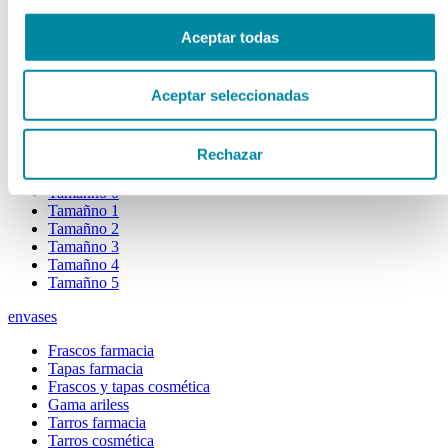
Extractos fluidos
Extractos glicólicos
Aceptar todas
Extracto oleoso
Extracto seco
Plantas y tinturas
Aceptar seleccionadas
capsulas
Rechazar
Tamañno 000
Tamañno 00
Tamañno 0
Tamañno 1
Tamañno 2
Tamañno 3
Tamañno 4
Tamañno 5
envases
Frascos farmacia
Tapas farmacia
Frascos y tapas cosmética
Gama ariless
Tarros farmacia
Tarros cosmética