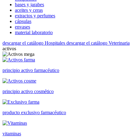
bases y jarabes
aceites y ceras
extractos y perfumes
cápsulas
envases
material laboratorio
descargar el catálogo Hospitales
descargar el catálogo Veterinaria
activos
principio activo farmacéutico
principio activo cosmético
producto exclusivo farmacéutico
vitaminas