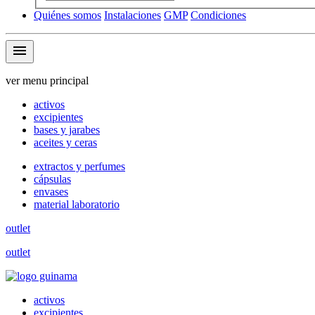
Quiénes somos
Instalaciones
GMP
Condiciones
menu
ver menu principal
activos
excipientes
bases y jarabes
aceites y ceras
extractos y perfumes
cápsulas
envases
material laboratorio
outlet
outlet
activos
excipientes