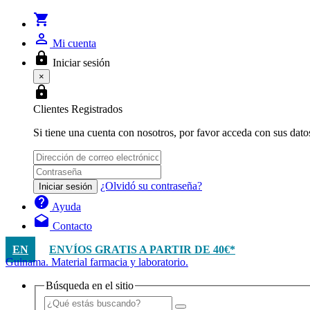
shopping_cart
person_outline
Mi cuenta
lock
Iniciar sesión
×
lock
Clientes Registrados
Si tiene una cuenta con nosotros, por favor acceda con sus dato
¿Olvidó su contraseña?
Iniciar sesión
help
Ayuda
drafts
Contacto
EN
ENVÍOS GRATIS A PARTIR DE 40€*
Guinama. Material farmacia y laboratorio.
Búsqueda en el sitio