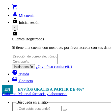
shopping_cart
person_outline
Mi cuenta
lock
Iniciar sesión
×
lock
Clientes Registrados
Si tiene una cuenta con nosotros, por favor acceda con sus dato
¿Olvidó su contraseña?
Iniciar sesión
help
Ayuda
drafts
Contacto
EN
ENVÍOS GRATIS A PARTIR DE 40€*
Guinama. Material farmacia y laboratorio.
Búsqueda en el sitio