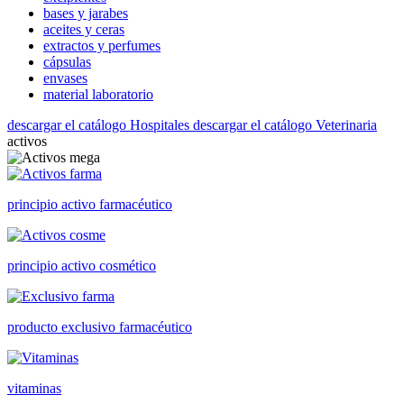
bases y jarabes
aceites y ceras
extractos y perfumes
cápsulas
envases
material laboratorio
descargar el catálogo Hospitales
descargar el catálogo Veterinaria
activos
principio activo farmacéutico
principio activo cosmético
producto exclusivo farmacéutico
vitaminas