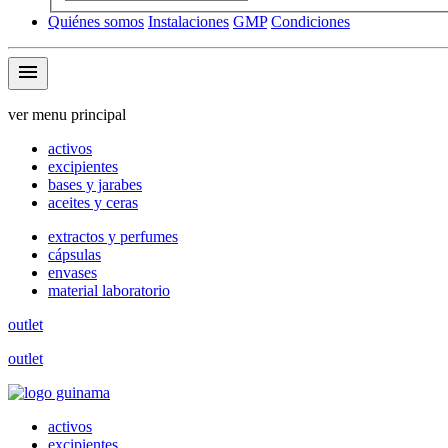
Quiénes somos
Instalaciones
GMP
Condiciones
menu
ver menu principal
activos
excipientes
bases y jarabes
aceites y ceras
extractos y perfumes
cápsulas
envases
material laboratorio
outlet
outlet
activos
excipientes