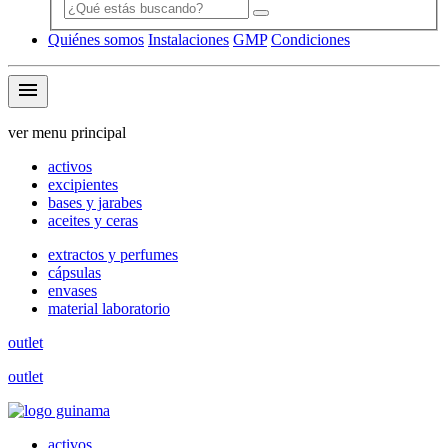
Quiénes somos
Instalaciones
GMP
Condiciones
menu
ver menu principal
activos
excipientes
bases y jarabes
aceites y ceras
extractos y perfumes
cápsulas
envases
material laboratorio
outlet
outlet
activos