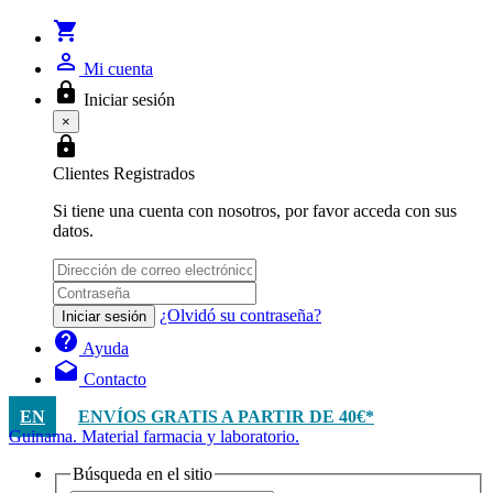
shopping_cart
person_outline
Mi cuenta
lock
Iniciar sesión
×
lock
Clientes Registrados
Si tiene una cuenta con nosotros, por favor acceda con sus
datos.
¿Olvidó su contraseña?
Iniciar sesión
help
Ayuda
drafts
Contacto
EN
ENVÍOS GRATIS A PARTIR DE 40€*
Guinama. Material farmacia y laboratorio.
Búsqueda en el sitio