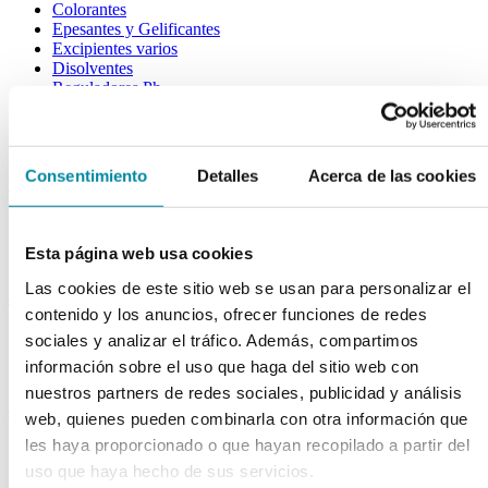
Colorantes
Epesantes y Gelificantes
Excipientes varios
Disolventes
Reguladores Ph
Siliconas
Tensioactivos
Filtros solares
Consentimiento
Detalles
Acerca de las cookies
bases y jarabes
Jarabes
Bases
Esta página web usa cookies
Emulsionantes
Las cookies de este sitio web se usan para personalizar el
aceites y ceras
contenido y los anuncios, ofrecer funciones de redes
Aceites
sociales y analizar el tráfico. Además, compartimos
Otras grasas
información sobre el uso que haga del sitio web con
Ceras
nuestros partners de redes sociales, publicidad y análisis
extractos y perfumes
web, quienes pueden combinarla con otra información que
les haya proporcionado o que hayan recopilado a partir del
Esencias naturales
Perfumes
uso que haya hecho de sus servicios.
Esencias sintéticas