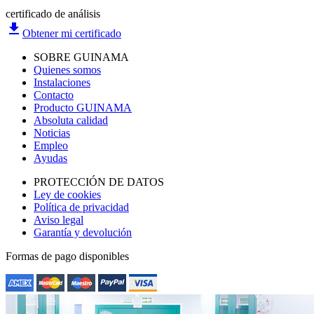
certificado de análisis
file_download
Obtener mi certificado
SOBRE GUINAMA
Quienes somos
Instalaciones
Contacto
Producto GUINAMA
Absoluta calidad
Noticias
Empleo
Ayudas
PROTECCIÓN DE DATOS
Ley de cookies
Política de privacidad
Aviso legal
Garantía y devolución
Formas de pago disponibles