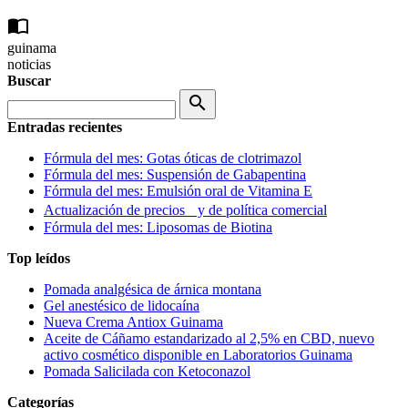
import_contacts
guinama
noticias
Buscar
search
Entradas recientes
Fórmula del mes: Gotas óticas de clotrimazol
Fórmula del mes: Suspensión de Gabapentina
Fórmula del mes: Emulsión oral de Vitamina E
Actualización de precios y de política comercial
Fórmula del mes: Liposomas de Biotina
Top leídos
Pomada analgésica de árnica montana
Gel anestésico de lidocaína
Nueva Crema Antiox Guinama
Aceite de Cáñamo estandarizado al 2,5% en CBD, nuevo
activo cosmético disponible en Laboratorios Guinama
Pomada Salicilada con Ketoconazol
Categorías