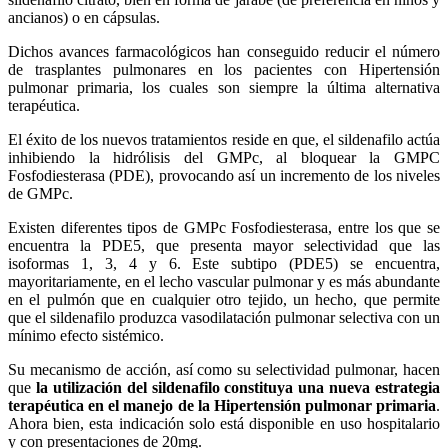
ancianos) o en cápsulas.
Dichos avances farmacológicos han conseguido reducir el número
de trasplantes pulmonares en los pacientes con Hipertensión
pulmonar primaria, los cuales son siempre la última alternativa
terapéutica.
El éxito de los nuevos tratamientos reside en que, el sildenafilo actúa
inhibiendo la hidrólisis del GMPc, al bloquear la GMPC
Fosfodiesterasa (PDE), provocando así un incremento de los niveles
de GMPc.
Existen diferentes tipos de GMPc Fosfodiesterasa, entre los que se
encuentra la PDE5, que presenta mayor selectividad que las
isoformas 1, 3, 4 y 6. Este subtipo (PDE5) se encuentra,
mayoritariamente, en el lecho vascular pulmonar y es más abundante
en el pulmón que en cualquier otro tejido, un hecho, que permite
que el sildenafilo produzca vasodilatación pulmonar selectiva con un
mínimo efecto sistémico.
Su mecanismo de acción, así como su selectividad pulmonar, hacen
que
la utilización del sildenafilo constituya una nueva estrategia
terapéutica en el manejo de la Hipertensión pulmonar primaria
.
Ahora bien, esta indicación solo está disponible en uso hospitalario
y con presentaciones de 20mg.