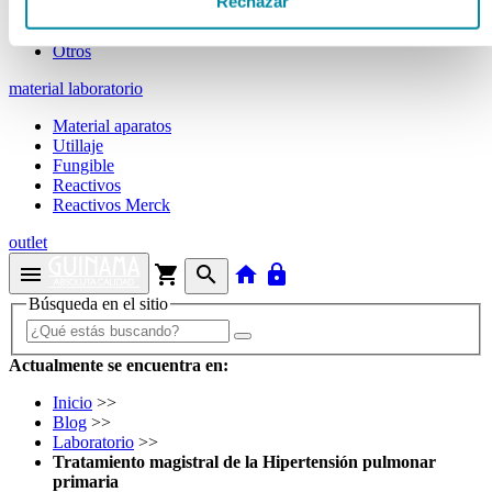
Rechazar
Tubos
Envases unguator
Otros
material laboratorio
Material aparatos
Utillaje
Fungible
Reactivos
Reactivos Merck
outlet
menu
shopping_cart
search
home
lock
Búsqueda en el sitio
Actualmente se encuentra en:
Inicio
>>
Blog
>>
Laboratorio
>>
Tratamiento magistral de la Hipertensión pulmonar
primaria