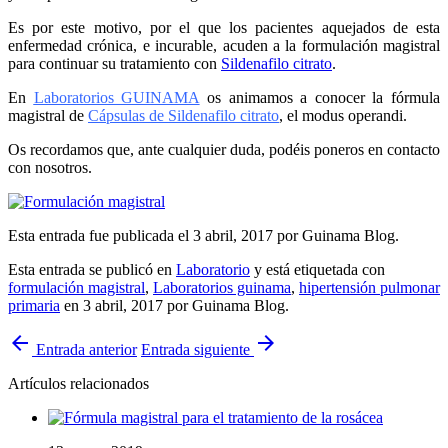
Es por este motivo, por el que los pacientes aquejados de esta
enfermedad crónica, e incurable, acuden a la formulación magistral
para continuar su tratamiento con
Sildenafilo citrato
.
En
Laboratorios GUINAMA
os animamos a conocer la fórmula
magistral de
Cápsulas de Sildenafilo citrato
, el modus operand
i.
Os recordamos que, ante cualquier duda, podéis poneros en contacto
con nosotros.
Esta entrada fue publicada el 3 abril, 2017
por Guinama Blog
.
Esta entrada se publicó en
Laboratorio
y está etiquetada con
formulación magistral
,
Laboratorios guinama
,
hipertensión pulmonar
primaria
en 3 abril, 2017
por Guinama Blog
.
arrow_back
arrow_forward
Entrada anterior
Entrada siguiente
Artículos relacionados