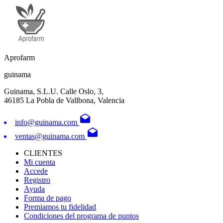
Aprofarm
guinama
Guinama, S.L.U. Calle Oslo, 3,
46185 La Pobla de Vallbona, Valencia
drafts
info@guinama.com
drafts
ventas@guinama.com
CLIENTES
Mi cuenta
Accede
Registro
Ayuda
Forma de pago
Premiamos tu fidelidad
Condiciones del programa de puntos