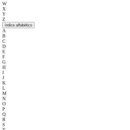
W
X
Y
Z
índice alfabético
A
B
C
D
E
F
G
H
I
J
K
L
M
N
O
P
Q
R
S
T