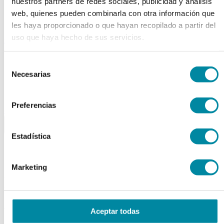
nuestros partners de redes sociales, publicidad y análisis
Tubos
web, quienes pueden combinarla con otra información que
Envases unguator
Otros
les haya proporcionado o que hayan recopilado a partir del
uso que haya hecho de sus servicios.
material laboratorio
Material aparatos
Selección
Utillaje
Necesarias
Fungible
de
Reactivos
consentimiento
Reactivos Merck
Preferencias
outlet
menu
shopping_cart
search
home
lock
Estadística
Búsqueda en el sitio
Marketing
Distribucion API
Actualmente se encuentra en:
Aceptar todas
Inicio
>>