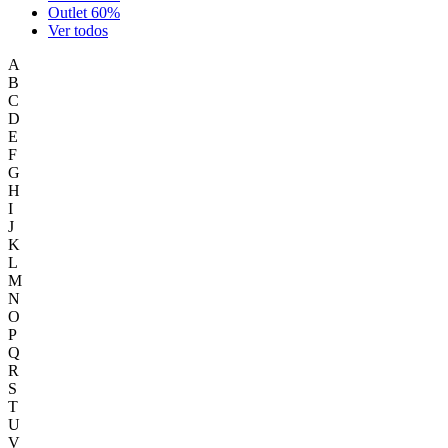
Outlet 60%
Ver todos
A
B
C
D
E
F
G
H
I
J
K
L
M
N
O
P
Q
R
S
T
U
V