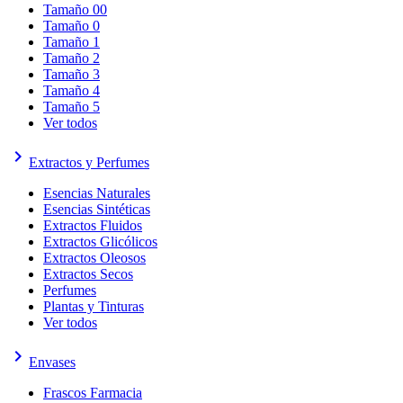
Tamaño 00
Tamaño 0
Tamaño 1
Tamaño 2
Tamaño 3
Tamaño 4
Tamaño 5
Ver todos
keyboard_arrow_right
Extractos y Perfumes
Esencias Naturales
Esencias Sintéticas
Extractos Fluidos
Extractos Glicólicos
Extractos Oleosos
Extractos Secos
Perfumes
Plantas y Tinturas
Ver todos
keyboard_arrow_right
Envases
Frascos Farmacia