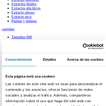
Extractos fluidos
Extractos glicólicos
Extracto oleoso
Extracto seco
Plantas y tinturas
capsulas
Tamañno 000
Tamañno 00
Tamañno 0
Tamañno 1
Tamañno 2
Tamañno 3
Consentimiento
Detalles
Acerca de las cookies
Tamañno 4
Tamañno 5
envases
Esta página web usa cookies
Frascos farmacia
Las cookies de este sitio web se usan para personalizar el
Tapas farmacia
contenido y los anuncios, ofrecer funciones de redes
Frascos y tapas cosmética
sociales y analizar el tráfico. Además, compartimos
Gama ariless
Tarros farmacia
información sobre el uso que haga del sitio web con
Tarros cosmética