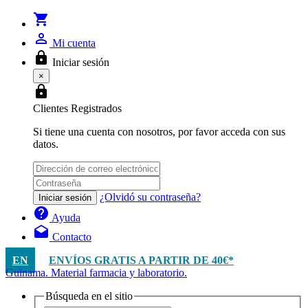
shopping_cart
person_outline
Mi cuenta
lock
Iniciar sesión
×
lock
Clientes Registrados
Si tiene una cuenta con nosotros, por favor acceda con sus
datos.
¿Olvidó su contraseña?
Iniciar sesión
help
Ayuda
drafts
Contacto
EN
ENVÍOS GRATIS A PARTIR DE 40€*
Guinama. Material farmacia y laboratorio.
Búsqueda en el sitio