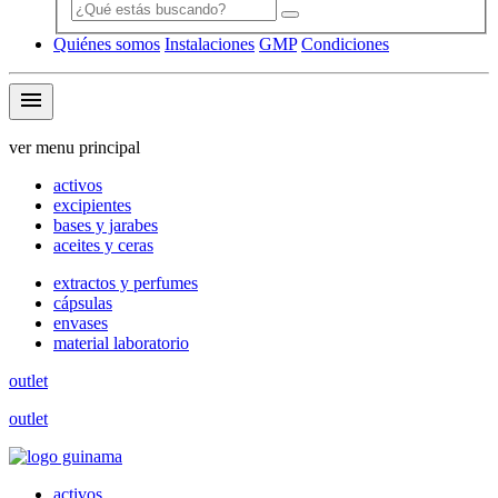
Quiénes somos
Instalaciones
GMP
Condiciones
menu
ver menu principal
activos
excipientes
bases y jarabes
aceites y ceras
extractos y perfumes
cápsulas
envases
material laboratorio
outlet
outlet
activos