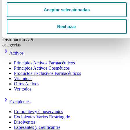
Distribucion API
Aceptar seleccionadas
Actualmente se encuentra en:
Inicio
>>
Rechazar
Distribucion API
Distribucion API
categorías
keyboard_arrow_right
Activos
Principios Activos Farmacéuticos
Principios Activos Cosméticos
Productos Exclusivos Farmacéuticos
Vitaminas
Otros Activos
Ver todos
keyboard_arrow_right
Excipientes
Colorantes y Conservantes
Excipientes Varios Restringido
Disolventes
Espesantes y Gelificantes