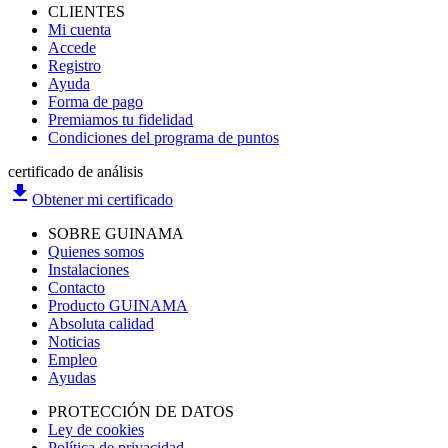
CLIENTES
Mi cuenta
Accede
Registro
Ayuda
Forma de pago
Premiamos tu fidelidad
Condiciones del programa de puntos
certificado de análisis
file_download
Obtener mi certificado
SOBRE GUINAMA
Quienes somos
Instalaciones
Contacto
Producto GUINAMA
Absoluta calidad
Noticias
Empleo
Ayudas
PROTECCIÓN DE DATOS
Ley de cookies
Política de privacidad