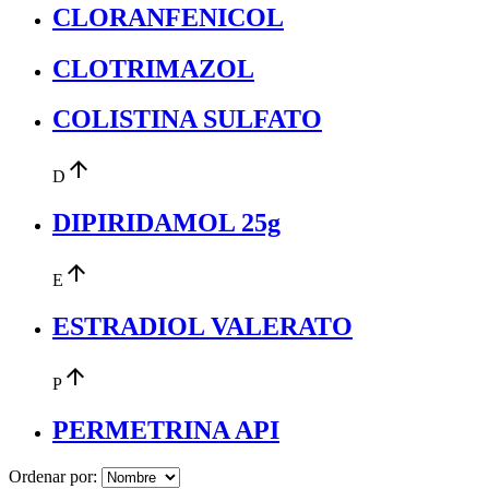
CLORANFENICOL
CLOTRIMAZOL
COLISTINA SULFATO
arrow_upward
D
DIPIRIDAMOL 25g
arrow_upward
E
ESTRADIOL VALERATO
arrow_upward
P
PERMETRINA API
Ordenar por: