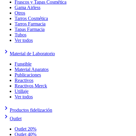
Frascos y Tapas Cosmética
Gama Airless
Otros
Tarros Cosmética
Tarros Farmacia
Tapas Farmacia
Tubos
Ver todos
keyboard_arrow_right
Material de Laboratorio
Fungible
Material Aparatos
Publicaciones
Reactivos
Reactivos Merck
Utillaje
Ver todos
keyboard_arrow_right
Productos fidelización
keyboard_arrow_right
Outlet
Outlet 20%
Outlet 40%