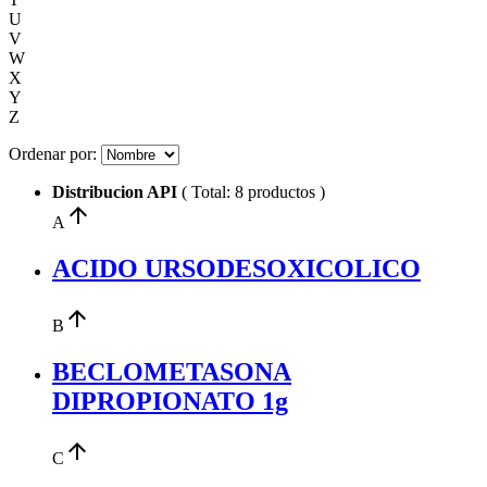
U
V
W
X
Y
Z
Ordenar por:
Distribucion API
( Total: 8 productos )
arrow_upward
A
ACIDO URSODESOXICOLICO
arrow_upward
B
BECLOMETASONA
DIPROPIONATO 1g
arrow_upward
C