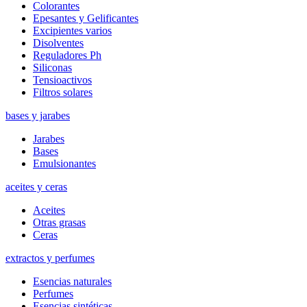
Colorantes
Epesantes y Gelificantes
Excipientes varios
Disolventes
Reguladores Ph
Siliconas
Tensioactivos
Filtros solares
bases y jarabes
Jarabes
Bases
Emulsionantes
aceites y ceras
Aceites
Otras grasas
Ceras
extractos y perfumes
Esencias naturales
Perfumes
Esencias sintéticas