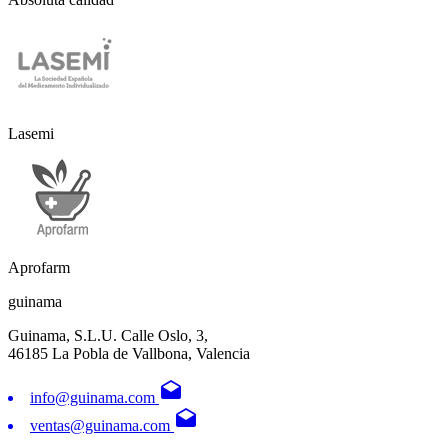
Lasemi
Aprofarm
guinama
Guinama, S.L.U. Calle Oslo, 3,
46185 La Pobla de Vallbona, Valencia
drafts
info@guinama.com
drafts
ventas@guinama.com