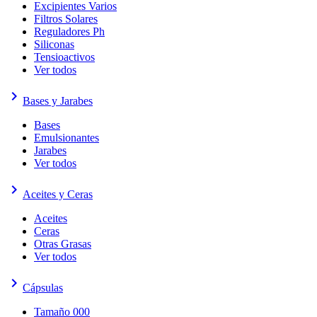
Excipientes Varios
Filtros Solares
Reguladores Ph
Siliconas
Tensioactivos
Ver todos
keyboard_arrow_right
Bases y Jarabes
Bases
Emulsionantes
Jarabes
Ver todos
keyboard_arrow_right
Aceites y Ceras
Aceites
Ceras
Otras Grasas
Ver todos
keyboard_arrow_right
Cápsulas
Tamaño 000