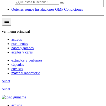
Quiénes somos
Instalaciones
GMP
Condiciones
menu
ver menu principal
activos
excipientes
bases y jarabes
aceites y ceras
extractos y perfumes
cápsulas
envases
material laboratorio
outlet
outlet
activos