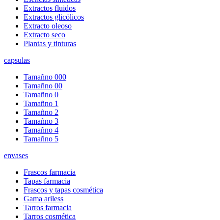
Extractos fluidos
Extractos glicólicos
Extracto oleoso
Extracto seco
Plantas y tinturas
capsulas
Tamañno 000
Tamañno 00
Tamañno 0
Tamañno 1
Tamañno 2
Tamañno 3
Tamañno 4
Tamañno 5
envases
Frascos farmacia
Tapas farmacia
Frascos y tapas cosmética
Gama ariless
Tarros farmacia
Tarros cosmética