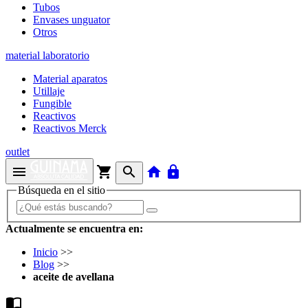
Tubos
Envases unguator
Otros
material laboratorio
Material aparatos
Utillaje
Fungible
Reactivos
Reactivos Merck
outlet
menu
shopping_cart
search
home
lock
Búsqueda en el sitio
Actualmente se encuentra en:
Inicio
>>
Blog
>>
aceite de avellana
import_contacts