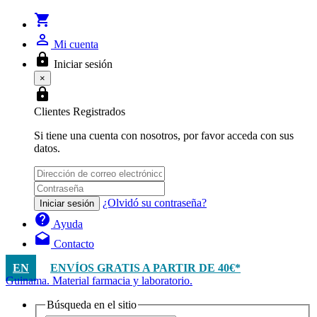
shopping_cart
person_outline
Mi cuenta
lock
Iniciar sesión
×
lock
Clientes Registrados
Si tiene una cuenta con nosotros, por favor acceda con sus
datos.
¿Olvidó su contraseña?
Iniciar sesión
help
Ayuda
drafts
Contacto
EN
ENVÍOS GRATIS A PARTIR DE 40€*
Guinama. Material farmacia y laboratorio.
Búsqueda en el sitio