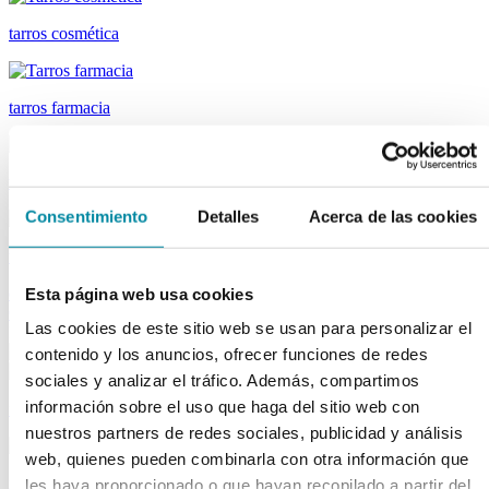
tarros cosmética
tarros farmacia
tapas farmacia
Consentimiento
Detalles
Acerca de las cookies
tubos
descargar el catálogo de Material Laboratorio
descargar el catálogo
Esta página web usa cookies
Capsuladores
Las cookies de este sitio web se usan para personalizar el
Material de laboratorio
contenido y los anuncios, ofrecer funciones de redes
sociales y analizar el tráfico. Además, compartimos
información sobre el uso que haga del sitio web con
fungibles
nuestros partners de redes sociales, publicidad y análisis
web, quienes pueden combinarla con otra información que
reactivos merk
les haya proporcionado o que hayan recopilado a partir del