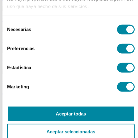
uso que haya hecho de sus servicios.
material aparatos
Selección
Necesarias
de
consentimiento
utillaje
Preferencias
publicaciones
Estadística
reactivos
Marketing
activos
Vitaminas
Producto Exclusivo Farmacéutico
Aceptar todas
Principios Activos Cosméticos
Principios Activos Farmacéuticos Especiales
excipientes
Aceptar seleccionadas