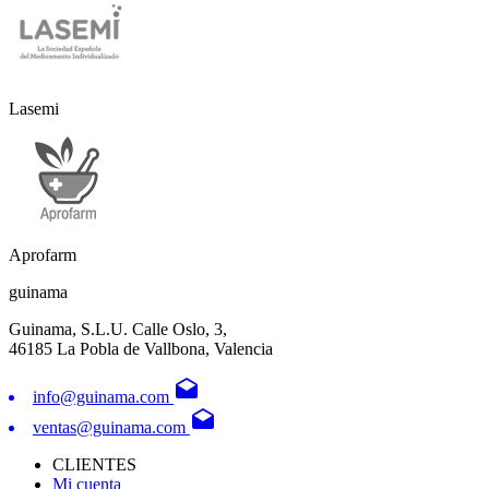
Lasemi
Aprofarm
guinama
Guinama, S.L.U. Calle Oslo, 3,
46185 La Pobla de Vallbona, Valencia
drafts
info@guinama.com
drafts
ventas@guinama.com
CLIENTES
Mi cuenta