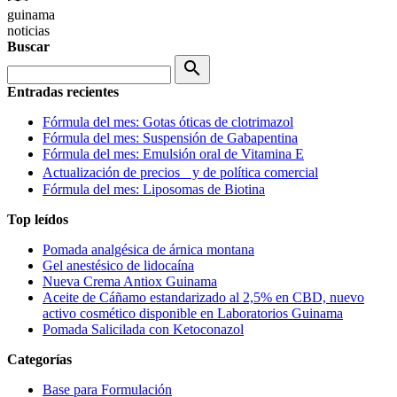
guinama
noticias
Buscar
search
Entradas recientes
Fórmula del mes: Gotas óticas de clotrimazol
Fórmula del mes: Suspensión de Gabapentina
Fórmula del mes: Emulsión oral de Vitamina E
Actualización de precios y de política comercial
Fórmula del mes: Liposomas de Biotina
Top leídos
Pomada analgésica de árnica montana
Gel anestésico de lidocaína
Nueva Crema Antiox Guinama
Aceite de Cáñamo estandarizado al 2,5% en CBD, nuevo
activo cosmético disponible en Laboratorios Guinama
Pomada Salicilada con Ketoconazol
Categorías
Base para Formulación