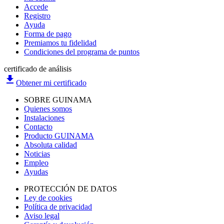
Accede
Registro
Ayuda
Forma de pago
Premiamos tu fidelidad
Condiciones del programa de puntos
certificado de análisis
file_download
Obtener mi certificado
SOBRE GUINAMA
Quienes somos
Instalaciones
Contacto
Producto GUINAMA
Absoluta calidad
Noticias
Empleo
Ayudas
PROTECCIÓN DE DATOS
Ley de cookies
Política de privacidad
Aviso legal