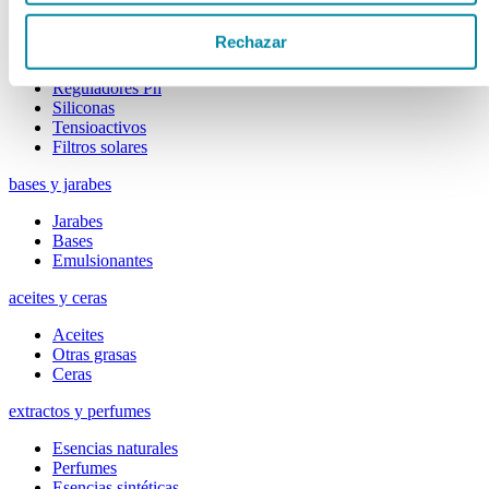
Colorantes
Epesantes y Gelificantes
Rechazar
Excipientes varios
Disolventes
Reguladores Ph
Siliconas
Tensioactivos
Filtros solares
bases y jarabes
Jarabes
Bases
Emulsionantes
aceites y ceras
Aceites
Otras grasas
Ceras
extractos y perfumes
Esencias naturales
Perfumes
Esencias sintéticas