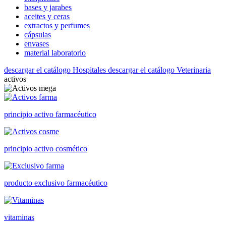
bases y jarabes
aceites y ceras
extractos y perfumes
cápsulas
envases
material laboratorio
descargar el catálogo Hospitales
descargar el catálogo Veterinaria
activos
principio activo farmacéutico
principio activo cosmético
producto exclusivo farmacéutico
vitaminas