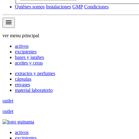
Quiénes somos
Instalaciones
GMP
Condiciones
menu
ver menu principal
activos
excipientes
bases y jarabes
aceites y ceras
extractos y perfumes
cápsulas
envases
material laboratorio
outlet
outlet
activos
excipientes