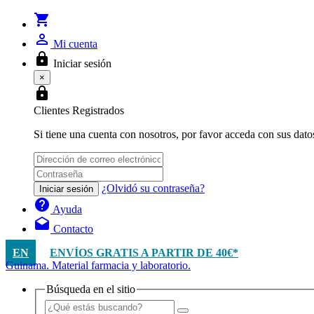
shopping_cart
person_outline
Mi cuenta
lock
Iniciar sesión
×
lock
Clientes Registrados
Si tiene una cuenta con nosotros, por favor acceda con sus dato
¿Olvidó su contraseña?
Iniciar sesión
help
Ayuda
drafts
Contacto
EN
ENVÍOS GRATIS A PARTIR DE 40€*
Guinama. Material farmacia y laboratorio.
Búsqueda en el sitio