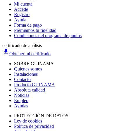
Mi cuenta
Accede
Registro
Ayuda
Forma de pago
Premiamos tu fidelidad
Condiciones del programa de puntos
certificado de análisis
file_download
Obtener mi certificado
SOBRE GUINAMA
Quienes somos
Instalaciones
Contacto
Producto GUINAMA
Absoluta calidad
Noticias
Empleo
Ayudas
PROTECCIÓN DE DATOS
Ley de cookies
Política de privacidad