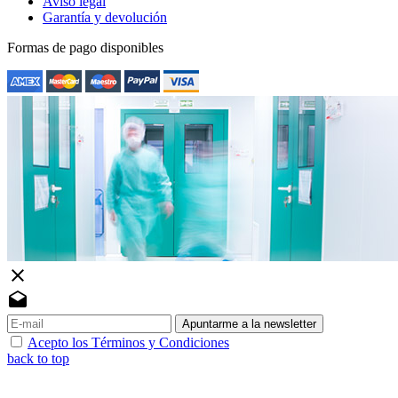
Aviso legal
Garantía y devolución
Formas de pago disponibles
close
drafts
Apuntarme a la newsletter
Acepto los Términos y Condiciones
back to top