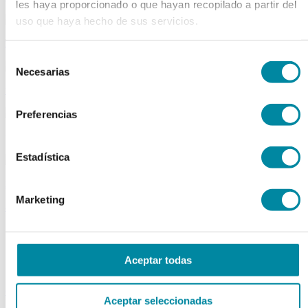
les haya proporcionado o que hayan recopilado a partir del
uso que haya hecho de sus servicios.
material aparatos
Selección
Necesarias
de
utillaje
consentimiento
Preferencias
publicaciones
Estadística
reactivos
Marketing
activos
Vitaminas
Producto Exclusivo Farmacéutico
Principios Activos Cosméticos
Aceptar todas
Principios Activos Farmacéuticos Especiales
excipientes
Aceptar seleccionadas