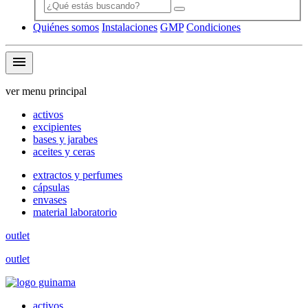
Quiénes somos
Instalaciones
GMP
Condiciones
menu
ver menu principal
activos
excipientes
bases y jarabes
aceites y ceras
extractos y perfumes
cápsulas
envases
material laboratorio
outlet
outlet
activos