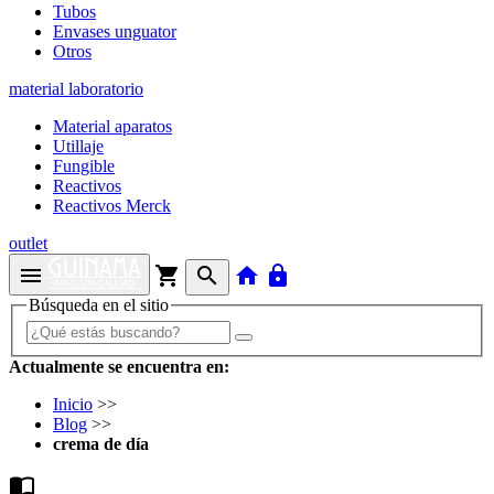
Tubos
Envases unguator
Otros
material laboratorio
Material aparatos
Utillaje
Fungible
Reactivos
Reactivos Merck
outlet
menu
shopping_cart
search
home
lock
Búsqueda en el sitio
Actualmente se encuentra en:
Inicio
>>
Blog
>>
crema de día
import_contacts