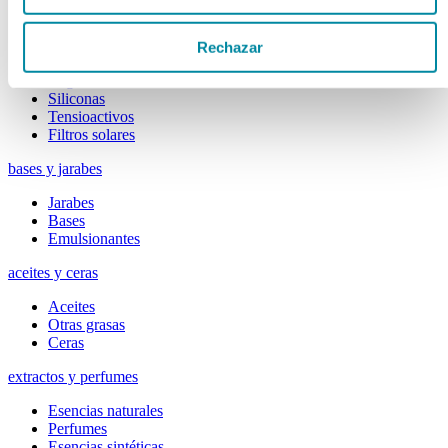
Colorantes
Epesantes y Gelificantes
Excipientes varios
Rechazar
Disolventes
Reguladores Ph
Siliconas
Tensioactivos
Filtros solares
bases y jarabes
Jarabes
Bases
Emulsionantes
aceites y ceras
Aceites
Otras grasas
Ceras
extractos y perfumes
Esencias naturales
Perfumes
Esencias sintéticas