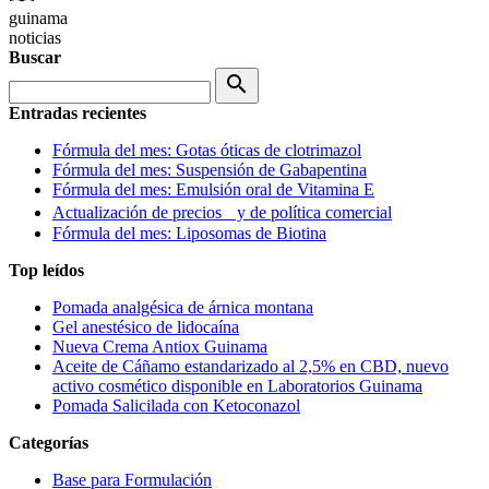
guinama
noticias
Buscar
search
Entradas recientes
Fórmula del mes: Gotas óticas de clotrimazol
Fórmula del mes: Suspensión de Gabapentina
Fórmula del mes: Emulsión oral de Vitamina E
Actualización de precios y de política comercial
Fórmula del mes: Liposomas de Biotina
Top leídos
Pomada analgésica de árnica montana
Gel anestésico de lidocaína
Nueva Crema Antiox Guinama
Aceite de Cáñamo estandarizado al 2,5% en CBD, nuevo
activo cosmético disponible en Laboratorios Guinama
Pomada Salicilada con Ketoconazol
Categorías
Base para Formulación