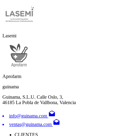
Lasemi
Aprofarm
guinama
Guinama, S.L.U. Calle Oslo, 3,
46185 La Pobla de Vallbona, Valencia
drafts
info@guinama.com
drafts
ventas@guinama.com
CLIENTES