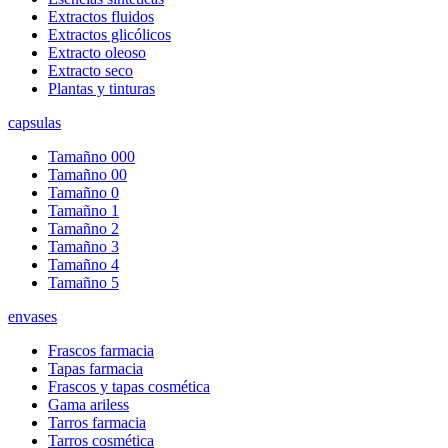
Extractos fluidos
Extractos glicólicos
Extracto oleoso
Extracto seco
Plantas y tinturas
capsulas
Tamañno 000
Tamañno 00
Tamañno 0
Tamañno 1
Tamañno 2
Tamañno 3
Tamañno 4
Tamañno 5
envases
Frascos farmacia
Tapas farmacia
Frascos y tapas cosmética
Gama ariless
Tarros farmacia
Tarros cosmética