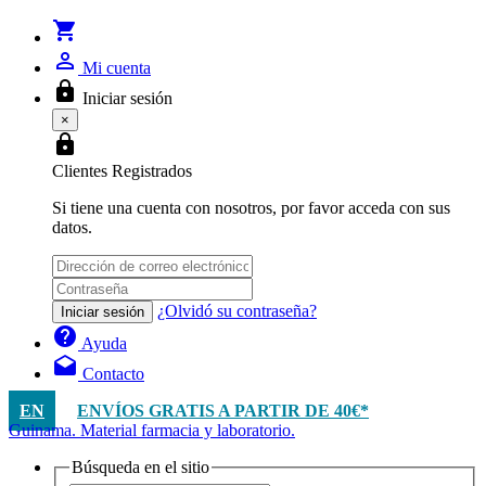
shopping_cart
person_outline
Mi cuenta
lock
Iniciar sesión
×
lock
Clientes Registrados
Si tiene una cuenta con nosotros, por favor acceda con sus
datos.
¿Olvidó su contraseña?
Iniciar sesión
help
Ayuda
drafts
Contacto
EN
ENVÍOS GRATIS A PARTIR DE 40€*
Guinama. Material farmacia y laboratorio.
Búsqueda en el sitio