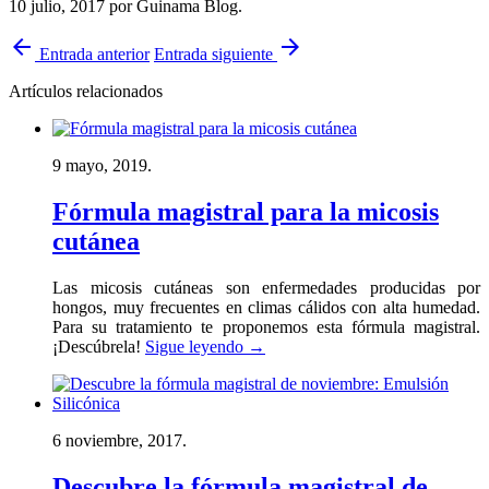
10 julio, 2017
por Guinama Blog
.
arrow_back
arrow_forward
Entrada anterior
Entrada siguiente
Artículos relacionados
9 mayo, 2019.
Fórmula magistral para la micosis
cutánea
Las micosis cutáneas son enfermedades producidas por
hongos, muy frecuentes en climas cálidos con alta humedad.
Para su tratamiento te proponemos esta fórmula magistral.
¡Descúbrela!
Sigue leyendo
→
6 noviembre, 2017.
Descubre la fórmula magistral de