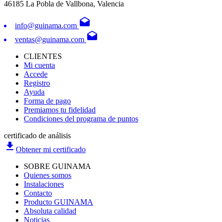
46185 La Pobla de Vallbona, Valencia
drafts
info@guinama.com
drafts
ventas@guinama.com
CLIENTES
Mi cuenta
Accede
Registro
Ayuda
Forma de pago
Premiamos tu fidelidad
Condiciones del programa de puntos
certificado de análisis
file_download
Obtener mi certificado
SOBRE GUINAMA
Quienes somos
Instalaciones
Contacto
Producto GUINAMA
Absoluta calidad
Noticias