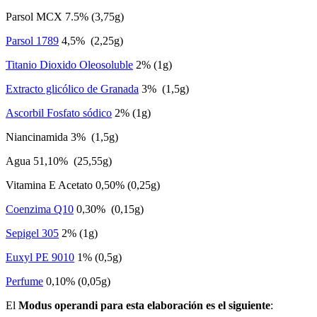
Parsol MCX 7.5% (3,75g)
Parsol 1789
4,5% (2,25g)
Titanio Dioxido Oleosoluble
2% (1g)
Extracto glicólico de Granada
3% (1,5g)
Ascorbil Fosfato sódico
2% (1g)
Niancinamida 3% (1,5g)
Agua 51,10% (25,55g)
Vitamina E Acetato 0,50% (0,25g)
Coenzima Q10
0,30% (0,15g)
Sepigel 305
2% (1g)
Euxyl PE 9010
1% (0,5g)
Perfume
0,10% (0,05g)
El
Modus operandi para esta elaboración es el siguiente
: