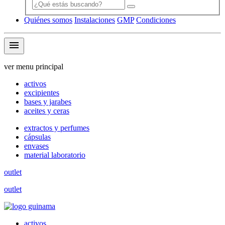
Quiénes somos
Instalaciones
GMP
Condiciones
menu
ver menu principal
activos
excipientes
bases y jarabes
aceites y ceras
extractos y perfumes
cápsulas
envases
material laboratorio
outlet
outlet
activos