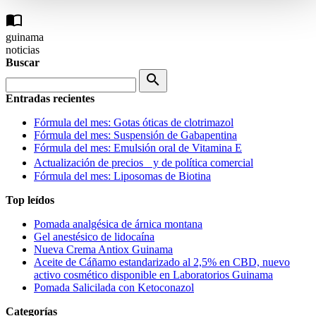
import_contacts
guinama
noticias
Buscar
search
Entradas recientes
Fórmula del mes: Gotas óticas de clotrimazol
Fórmula del mes: Suspensión de Gabapentina
Fórmula del mes: Emulsión oral de Vitamina E
Actualización de precios y de política comercial
Fórmula del mes: Liposomas de Biotina
Top leídos
Pomada analgésica de árnica montana
Gel anestésico de lidocaína
Nueva Crema Antiox Guinama
Aceite de Cáñamo estandarizado al 2,5% en CBD, nuevo
activo cosmético disponible en Laboratorios Guinama
Pomada Salicilada con Ketoconazol
Categorías