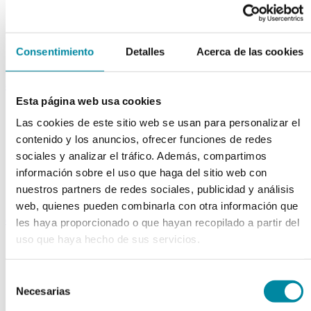
Extractos fluidos
Extractos glicólicos
Extracto oleoso
Extracto seco
Consentimiento
Detalles
Acerca de las cookies
Plantas y tinturas
capsulas
Esta página web usa cookies
Tamañno 000
Tamañno 00
Las cookies de este sitio web se usan para personalizar el
Tamañno 0
contenido y los anuncios, ofrecer funciones de redes
Tamañno 1
sociales y analizar el tráfico. Además, compartimos
Tamañno 2
Tamañno 3
información sobre el uso que haga del sitio web con
Tamañno 4
nuestros partners de redes sociales, publicidad y análisis
Tamañno 5
web, quienes pueden combinarla con otra información que
envases
les haya proporcionado o que hayan recopilado a partir del
uso que haya hecho de sus servicios.
Frascos farmacia
Tapas farmacia
Frascos y tapas cosmética
Selección
Gama ariless
Necesarias
Tarros farmacia
de
Tarros cosmética
consentimiento