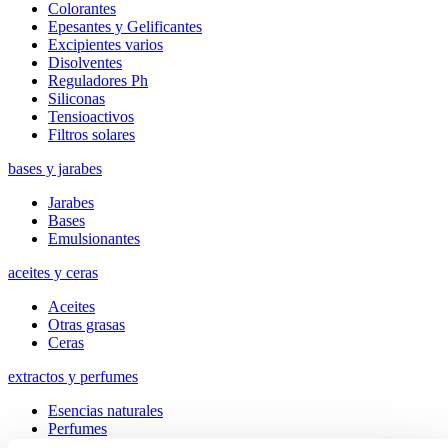
Colorantes
Epesantes y Gelificantes
Excipientes varios
Disolventes
Reguladores Ph
Siliconas
Tensioactivos
Filtros solares
bases y jarabes
Jarabes
Bases
Emulsionantes
aceites y ceras
Aceites
Otras grasas
Ceras
extractos y perfumes
Esencias naturales
Perfumes
Esencias sintéticas