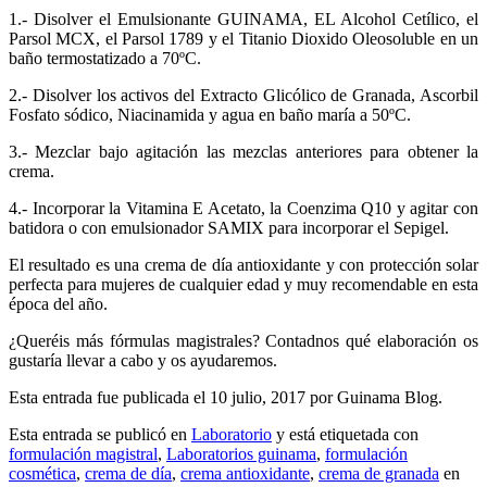
1.- Disolver el Emulsionante GUINAMA, EL Alcohol Cetílico, el
Parsol MCX, el Parsol 1789 y el Titanio Dioxido Oleosoluble en un
baño termostatizado a 70ºC.
2.- Disolver los activos del Extracto Glicólico de Granada, Ascorbil
Fosfato sódico, Niacinamida y agua en baño maría a 50ºC.
3.- Mezclar bajo agitación las mezclas anteriores para obtener la
crema.
4.- Incorporar la Vitamina E Acetato, la Coenzima Q10 y agitar con
batidora o con emulsionador SAMIX para incorporar el Sepigel.
El resultado es una crema de día antioxidante y con protección solar
perfecta para mujeres de cualquier edad y muy recomendable en esta
época del año.
¿Queréis más fórmulas magistrales? Contadnos qué elaboración os
gustaría llevar a cabo y os ayudaremos.
Esta entrada fue publicada el 10 julio, 2017
por Guinama Blog
.
Esta entrada se publicó en
Laboratorio
y está etiquetada con
formulación magistral
,
Laboratorios guinama
,
formulación
cosmética
,
crema de día
,
crema antioxidante
,
crema de granada
en