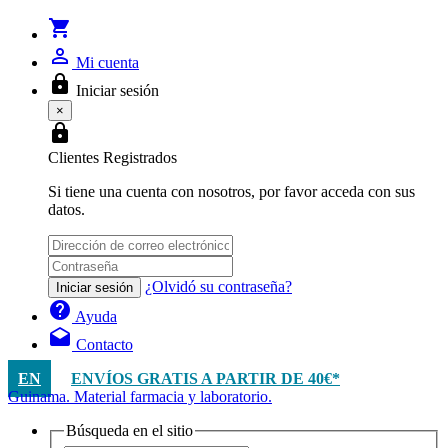
shopping_cart
person_outline
Mi cuenta
lock
Iniciar sesión
×
lock
Clientes Registrados
Si tiene una cuenta con nosotros, por favor acceda con sus
datos.
¿Olvidó su contraseña?
Iniciar sesión
help
Ayuda
drafts
Contacto
EN
ENVÍOS GRATIS A PARTIR DE 40€*
Guinama. Material farmacia y laboratorio.
Búsqueda en el sitio