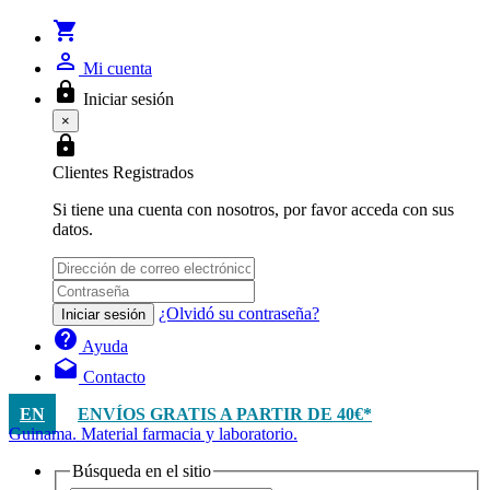
shopping_cart
person_outline
Mi cuenta
lock
Iniciar sesión
×
lock
Clientes Registrados
Si tiene una cuenta con nosotros, por favor acceda con sus
datos.
¿Olvidó su contraseña?
Iniciar sesión
help
Ayuda
drafts
Contacto
EN
ENVÍOS GRATIS A PARTIR DE 40€*
Guinama. Material farmacia y laboratorio.
Búsqueda en el sitio