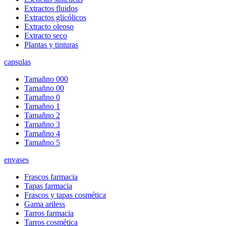
Extractos fluidos
Extractos glicólicos
Extracto oleoso
Extracto seco
Plantas y tinturas
capsulas
Tamañno 000
Tamañno 00
Tamañno 0
Tamañno 1
Tamañno 2
Tamañno 3
Tamañno 4
Tamañno 5
envases
Frascos farmacia
Tapas farmacia
Frascos y tapas cosmética
Gama ariless
Tarros farmacia
Tarros cosmética