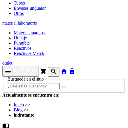
Tubos
Envases unguator
Otros
material laboratorio
Material aparatos
Utillaje
Fungible
Reactivos
Reactivos Merck
outlet
menu
shopping_cart
search
home
lock
Búsqueda en el sitio
Actualmente se encuentra en:
Inicio
>>
Blog
>>
hidratante
import_contacts