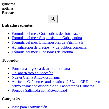
guinama
noticias
Buscar
search
Entradas recientes
Fórmula del mes: Gotas óticas de clotrimazol
Fórmula del mes: Suspensión de Gabapentina
Fórmula del mes: Emulsión oral de Vitamina E
Actualización de precios y de política comercial
Fórmula del mes: Liposomas de Biotina
Top leídos
Pomada analgésica de árnica montana
Gel anestésico de lidocaína
Nueva Crema Antiox Guinama
Aceite de Cáñamo estandarizado al 2,5% en CBD, nuevo
activo cosmético disponible en Laboratorios Guinama
Pomada Salicilada con Ketoconazol
Categorías
Base para Formulación