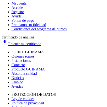
Mi cuenta
Accede
Registro
Ayuda
Forma de pago
Premiamos tu fidelidad
Condiciones del programa de puntos
certificado de análisis
file_download
Obtener mi certificado
SOBRE GUINAMA
Quienes somos
Instalaciones
Contacto
Producto GUINAMA
Absoluta calidad
Noticias
Empleo
Ayudas
PROTECCIÓN DE DATOS
Ley de cookies
Política de privacidad