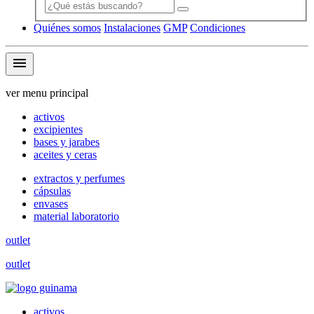
Quiénes somos
Instalaciones
GMP
Condiciones
menu
ver menu principal
activos
excipientes
bases y jarabes
aceites y ceras
extractos y perfumes
cápsulas
envases
material laboratorio
outlet
outlet
activos