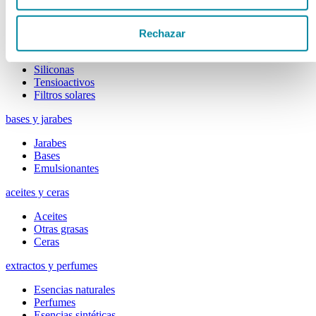
Colorantes
Epesantes y Gelificantes
Excipientes varios
Rechazar
Disolventes
Reguladores Ph
Siliconas
Tensioactivos
Filtros solares
bases y jarabes
Jarabes
Bases
Emulsionantes
aceites y ceras
Aceites
Otras grasas
Ceras
extractos y perfumes
Esencias naturales
Perfumes
Esencias sintéticas