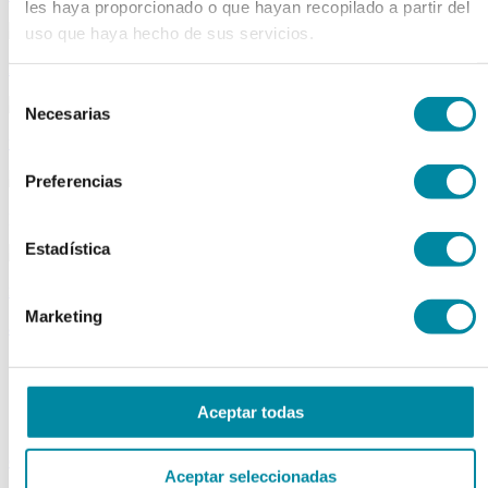
les haya proporcionado o que hayan recopilado a partir del
uso que haya hecho de sus servicios.
material aparatos
Selección
Necesarias
de
utillaje
consentimiento
Preferencias
publicaciones
Estadística
reactivos
Marketing
activos
Vitaminas
Producto Exclusivo Farmacéutico
Principios Activos Cosméticos
Aceptar todas
Principios Activos Farmacéuticos Especiales
excipientes
Aceptar seleccionadas