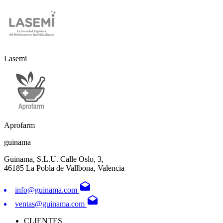
Lasemi
Aprofarm
guinama
Guinama, S.L.U. Calle Oslo, 3,
46185 La Pobla de Vallbona, Valencia
drafts
info@guinama.com
drafts
ventas@guinama.com
CLIENTES