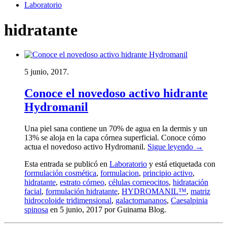
Laboratorio
hidratante
5 junio, 2017.
Conoce el novedoso activo hidrante
Hydromanil
Una piel sana contiene un 70% de agua en la dermis y un
13% se aloja en la capa córnea superficial. Conoce cómo
actua el novedoso activo Hydromanil.
Sigue leyendo
→
Esta entrada se publicó en
Laboratorio
y está etiquetada con
formulación cosmética
,
formulacion
,
principio activo
,
hidratante
,
estrato córneo
,
células corneocitos
,
hidratación
facial
,
formulación hidratante
,
HYDROMANIL™
,
matriz
hidrocoloide tridimensional
,
galactomananos
,
Caesalpinia
spinosa
en 5 junio, 2017
por Guinama Blog
.