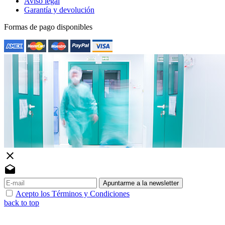
Aviso legal
Garantía y devolución
Formas de pago disponibles
close
drafts
Apuntarme a la newsletter
Acepto los Términos y Condiciones
back to top