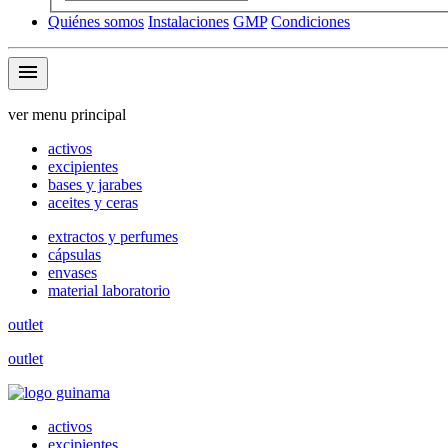
Quiénes somos
Instalaciones
GMP
Condiciones
menu
ver menu principal
activos
excipientes
bases y jarabes
aceites y ceras
extractos y perfumes
cápsulas
envases
material laboratorio
outlet
outlet
activos
excipientes