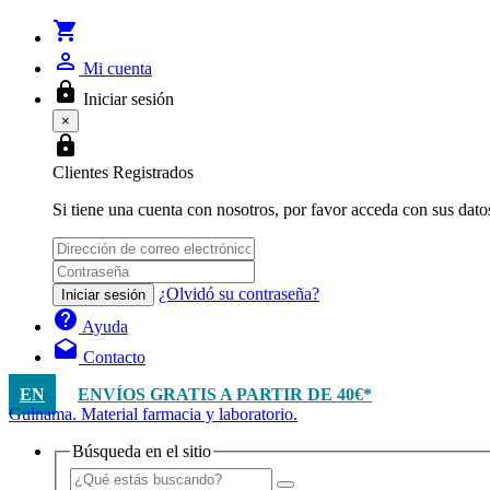
shopping_cart
person_outline
Mi cuenta
lock
Iniciar sesión
×
lock
Clientes Registrados
Si tiene una cuenta con nosotros, por favor acceda con sus dato
¿Olvidó su contraseña?
Iniciar sesión
help
Ayuda
drafts
Contacto
EN
ENVÍOS GRATIS A PARTIR DE 40€*
Guinama. Material farmacia y laboratorio.
Búsqueda en el sitio