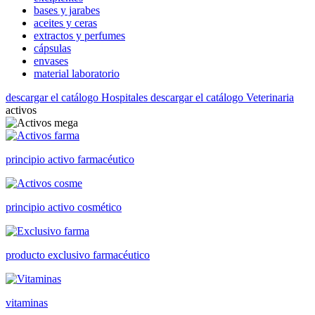
bases y jarabes
aceites y ceras
extractos y perfumes
cápsulas
envases
material laboratorio
descargar el catálogo Hospitales
descargar el catálogo Veterinaria
activos
principio activo farmacéutico
principio activo cosmético
producto exclusivo farmacéutico
vitaminas