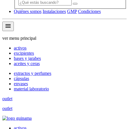
Quiénes somos
Instalaciones
GMP
Condiciones
menu
ver menu principal
activos
excipientes
bases y jarabes
aceites y ceras
extractos y perfumes
cápsulas
envases
material laboratorio
outlet
outlet
activos