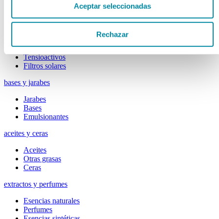
Colorantes
Aceptar seleccionadas
Epesantes y Gelificantes
Excipientes varios
Disolventes
Rechazar
Reguladores Ph
Siliconas
Tensioactivos
Filtros solares
bases y jarabes
Jarabes
Bases
Emulsionantes
aceites y ceras
Aceites
Otras grasas
Ceras
extractos y perfumes
Esencias naturales
Perfumes
Esencias sintéticas