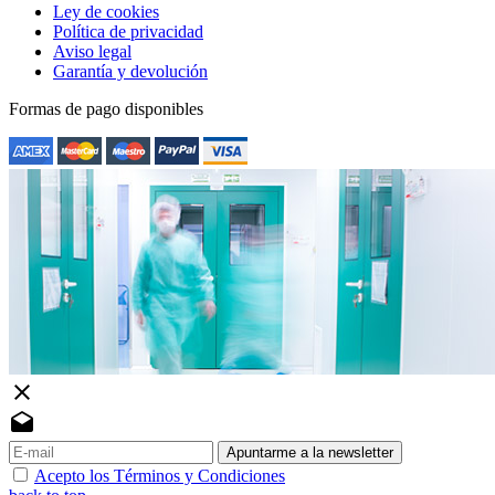
Ley de cookies
Política de privacidad
Aviso legal
Garantía y devolución
Formas de pago disponibles
close
drafts
Apuntarme a la newsletter
Acepto los Términos y Condiciones