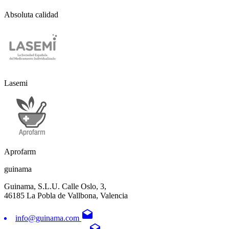
Absoluta calidad
Lasemi
Aprofarm
guinama
Guinama, S.L.U. Calle Oslo, 3,
46185 La Pobla de Vallbona, Valencia
drafts
info@guinama.com
drafts