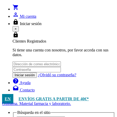
shopping_cart
person_outline
Mi cuenta
lock
Iniciar sesión
×
lock
Clientes Registrados
Si tiene una cuenta con nosotros, por favor acceda con sus
datos.
¿Olvidó su contraseña?
Iniciar sesión
help
Ayuda
drafts
Contacto
EN
ENVÍOS GRATIS A PARTIR DE 40€*
Guinama. Material farmacia y laboratorio.
Búsqueda en el sitio