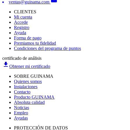
ventas@guinama.com
CLIENTES
Mi cuenta
Accede
Registro
Ayuda
Forma de pago
Premiamos tu fidelidad
Condiciones del programa de puntos
certificado de análisis
file_download
Obtener mi certificado
SOBRE GUINAMA
Quienes somos
Instalaciones
Contacto
Producto GUINAMA
Absoluta calidad
Noticias
Empleo
Ayudas
PROTECCIÓN DE DATOS