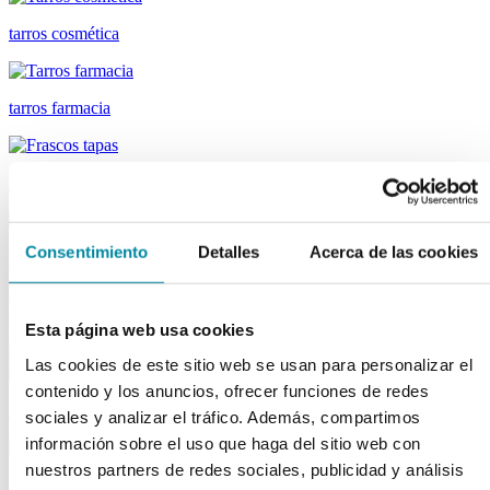
tarros cosmética
tarros farmacia
tapas farmacia
Consentimiento
Detalles
Acerca de las cookies
tubos
descargar el catálogo de Material Laboratorio
descargar el catálogo
Capsuladores
Esta página web usa cookies
Material de laboratorio
Las cookies de este sitio web se usan para personalizar el
contenido y los anuncios, ofrecer funciones de redes
fungibles
sociales y analizar el tráfico. Además, compartimos
información sobre el uso que haga del sitio web con
nuestros partners de redes sociales, publicidad y análisis
reactivos merk