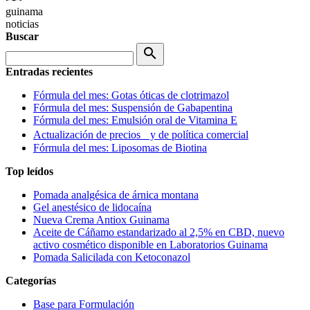
guinama
noticias
Buscar
search
Entradas recientes
Fórmula del mes: Gotas óticas de clotrimazol
Fórmula del mes: Suspensión de Gabapentina
Fórmula del mes: Emulsión oral de Vitamina E
Actualización de precios y de política comercial
Fórmula del mes: Liposomas de Biotina
Top leídos
Pomada analgésica de árnica montana
Gel anestésico de lidocaína
Nueva Crema Antiox Guinama
Aceite de Cáñamo estandarizado al 2,5% en CBD, nuevo
activo cosmético disponible en Laboratorios Guinama
Pomada Salicilada con Ketoconazol
Categorías
Base para Formulación