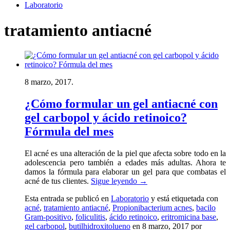
Laboratorio
tratamiento antiacné
8 marzo, 2017.
¿Cómo formular un gel antiacné con
gel carbopol y ácido retinoico?
Fórmula del mes
El acné es una alteración de la piel que afecta sobre todo en la
adolescencia pero también a edades más adultas. Ahora te
damos la fórmula para elaborar un gel para que combatas el
acné de tus clientes.
Sigue leyendo
→
Esta entrada se publicó en
Laboratorio
y está etiquetada con
acné
,
tratamiento antiacné
,
Propionibacterium acnes
,
bacilo
Gram-positivo
,
foliculitis
,
ácido retinoico
,
eritromicina base
,
gel carbopol
,
butilhidroxitolueno
en 8 marzo, 2017
por