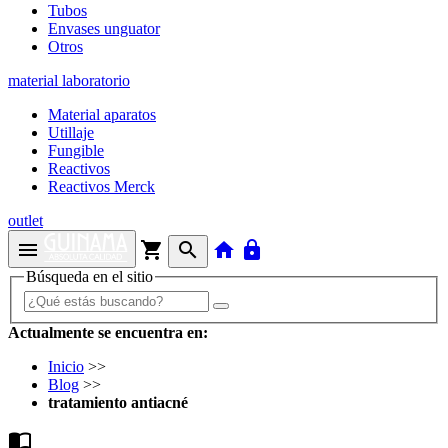
Tubos
Envases unguator
Otros
material laboratorio
Material aparatos
Utillaje
Fungible
Reactivos
Reactivos Merck
outlet
menu
shopping_cart
search
home
lock
Búsqueda en el sitio
Actualmente se encuentra en:
Inicio
>>
Blog
>>
tratamiento antiacné
import_contacts