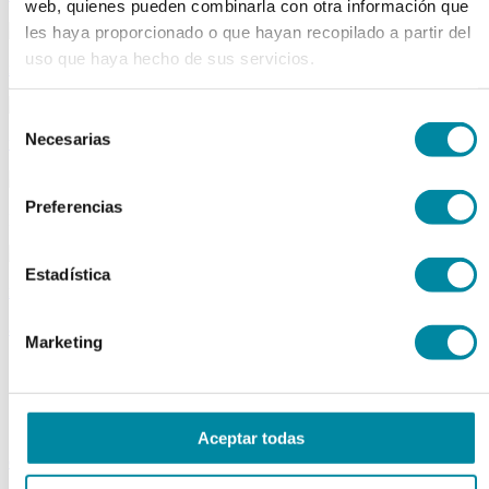
web, quienes pueden combinarla con otra información que
les haya proporcionado o que hayan recopilado a partir del
uso que haya hecho de sus servicios.
material aparatos
Selección
Necesarias
utillaje
de
consentimiento
Preferencias
publicaciones
Estadística
reactivos
activos
Marketing
Vitaminas
Producto Exclusivo Farmacéutico
Principios Activos Cosméticos
Principios Activos Farmacéuticos Especiales
Aceptar todas
excipientes