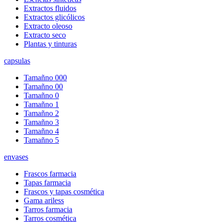
Extractos fluidos
Extractos glicólicos
Extracto oleoso
Extracto seco
Plantas y tinturas
capsulas
Tamañno 000
Tamañno 00
Tamañno 0
Tamañno 1
Tamañno 2
Tamañno 3
Tamañno 4
Tamañno 5
envases
Frascos farmacia
Tapas farmacia
Frascos y tapas cosmética
Gama ariless
Tarros farmacia
Tarros cosmética