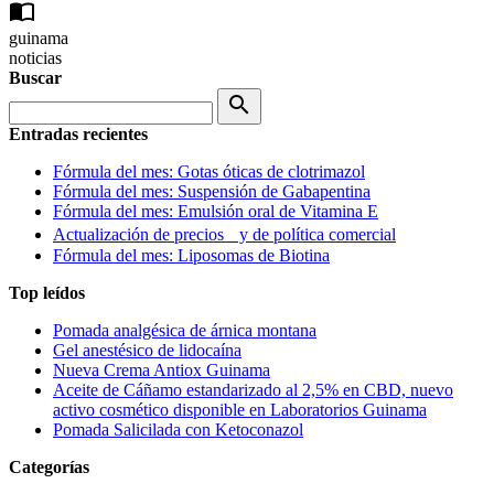
import_contacts
guinama
noticias
Buscar
search
Entradas recientes
Fórmula del mes: Gotas óticas de clotrimazol
Fórmula del mes: Suspensión de Gabapentina
Fórmula del mes: Emulsión oral de Vitamina E
Actualización de precios y de política comercial
Fórmula del mes: Liposomas de Biotina
Top leídos
Pomada analgésica de árnica montana
Gel anestésico de lidocaína
Nueva Crema Antiox Guinama
Aceite de Cáñamo estandarizado al 2,5% en CBD, nuevo
activo cosmético disponible en Laboratorios Guinama
Pomada Salicilada con Ketoconazol
Categorías