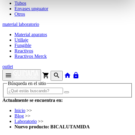
Tubos
Envases unguator
Otros
material laboratorio
Material aparatos
Utillaje
Fungible
Reactivos
Reactivos Merck
outlet
menu
shopping_cart
search
home
lock
Búsqueda en el sitio
Actualmente se encuentra en:
Inicio
>>
Blog
>>
Laboratorio
>>
Nuevo producto: BICALUTAMIDA