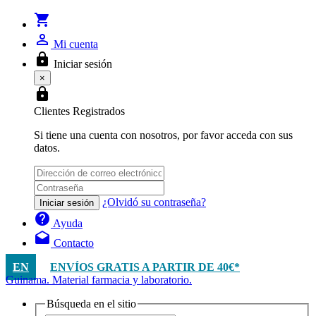
shopping_cart
person_outline
Mi cuenta
lock
Iniciar sesión
×
lock
Clientes Registrados
Si tiene una cuenta con nosotros, por favor acceda con sus
datos.
¿Olvidó su contraseña?
Iniciar sesión
help
Ayuda
drafts
Contacto
EN
ENVÍOS GRATIS A PARTIR DE 40€*
Guinama. Material farmacia y laboratorio.
Búsqueda en el sitio