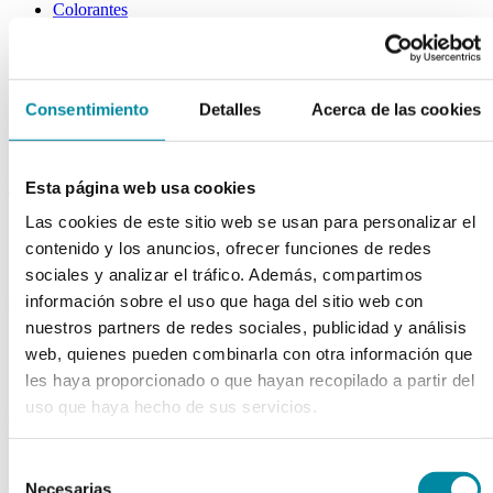
Colorantes
Epesantes y Gelificantes
Excipientes varios
Disolventes
Reguladores Ph
Siliconas
Consentimiento
Detalles
Acerca de las cookies
Tensioactivos
Filtros solares
bases y jarabes
Esta página web usa cookies
Las cookies de este sitio web se usan para personalizar el
Jarabes
Bases
contenido y los anuncios, ofrecer funciones de redes
Emulsionantes
sociales y analizar el tráfico. Además, compartimos
aceites y ceras
información sobre el uso que haga del sitio web con
nuestros partners de redes sociales, publicidad y análisis
Aceites
web, quienes pueden combinarla con otra información que
Otras grasas
Ceras
les haya proporcionado o que hayan recopilado a partir del
uso que haya hecho de sus servicios.
extractos y perfumes
Esencias naturales
Selección
Perfumes
Necesarias
Esencias sintéticas
de