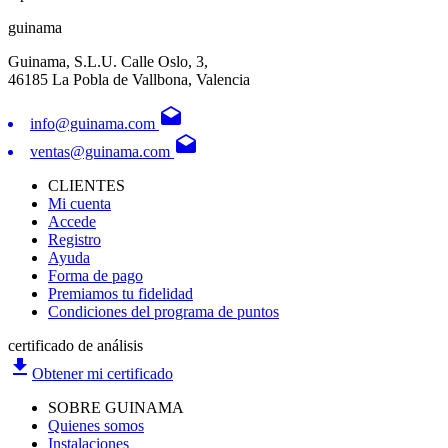
guinama
Guinama, S.L.U. Calle Oslo, 3,
46185 La Pobla de Vallbona, Valencia
drafts
info@guinama.com
drafts
ventas@guinama.com
CLIENTES
Mi cuenta
Accede
Registro
Ayuda
Forma de pago
Premiamos tu fidelidad
Condiciones del programa de puntos
certificado de análisis
file_download
Obtener mi certificado
SOBRE GUINAMA
Quienes somos
Instalaciones