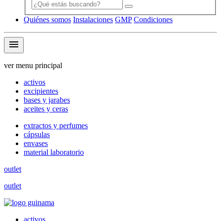
Quiénes somos
Instalaciones
GMP
Condiciones
menu
ver menu principal
activos
excipientes
bases y jarabes
aceites y ceras
extractos y perfumes
cápsulas
envases
material laboratorio
outlet
outlet
activos