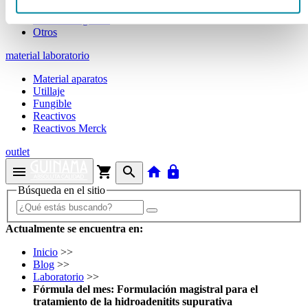
Tubos
Envases unguator
Otros
material laboratorio
Material aparatos
Utillaje
Fungible
Reactivos
Reactivos Merck
outlet
menu
shopping_cart
search
home
lock
Búsqueda en el sitio
Actualmente se encuentra en:
Inicio
>>
Blog
>>
Laboratorio
>>
Fórmula del mes: Formulación magistral para el
tratamiento de la hidroadenitits supurativa