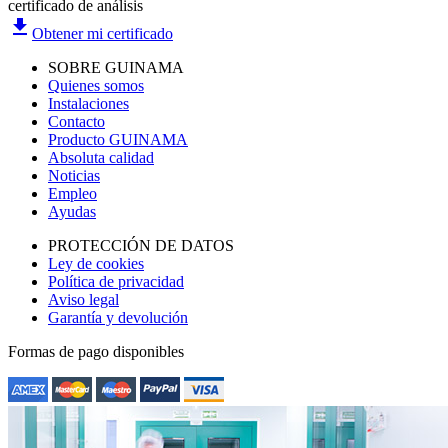
certificado de análisis
file_download
Obtener mi certificado
SOBRE GUINAMA
Quienes somos
Instalaciones
Contacto
Producto GUINAMA
Absoluta calidad
Noticias
Empleo
Ayudas
PROTECCIÓN DE DATOS
Ley de cookies
Política de privacidad
Aviso legal
Garantía y devolución
Formas de pago disponibles