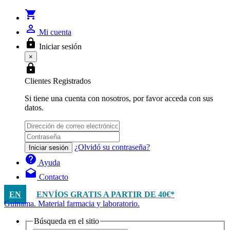
shopping_cart
person_outline
Mi cuenta
lock
Iniciar sesión
×
lock
Clientes Registrados
Si tiene una cuenta con nosotros, por favor acceda con sus
datos.
¿Olvidó su contraseña?
Iniciar sesión
help
Ayuda
drafts
Contacto
EN
ENVÍOS GRATIS A PARTIR DE 40€*
Guinama. Material farmacia y laboratorio.
Búsqueda en el sitio