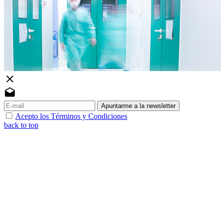
close
drafts
Apuntarme a la newsletter
Acepto los Términos y Condiciones
back to top