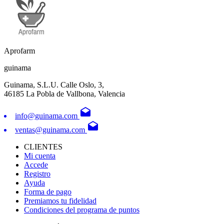
Aprofarm
guinama
Guinama, S.L.U. Calle Oslo, 3,
46185 La Pobla de Vallbona, Valencia
drafts
info@guinama.com
drafts
ventas@guinama.com
CLIENTES
Mi cuenta
Accede
Registro
Ayuda
Forma de pago
Premiamos tu fidelidad
Condiciones del programa de puntos