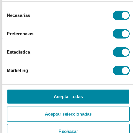
Extractos fluidos
Selección
Extractos glicólicos
Necesarias
Extracto oleoso
de
Extracto seco
consentimiento
Plantas y tinturas
Preferencias
capsulas
Tamañno 000
Tamañno 00
Estadística
Tamañno 0
Tamañno 1
Tamañno 2
Marketing
Tamañno 3
Tamañno 4
Tamañno 5
envases
Aceptar todas
Frascos farmacia
Tapas farmacia
Aceptar seleccionadas
Frascos y tapas cosmética
Gama ariless
Tarros farmacia
Tarros cosmética
Rechazar