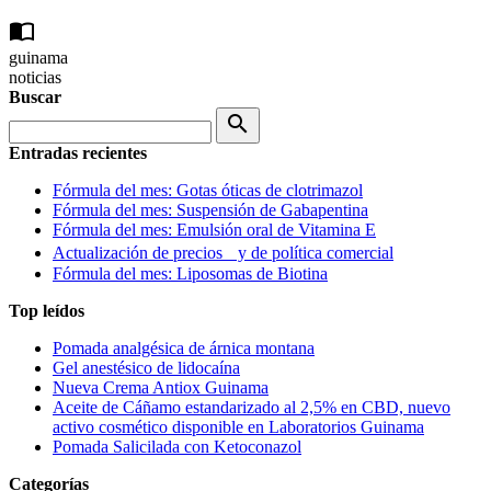
import_contacts
guinama
noticias
Buscar
search
Entradas recientes
Fórmula del mes: Gotas óticas de clotrimazol
Fórmula del mes: Suspensión de Gabapentina
Fórmula del mes: Emulsión oral de Vitamina E
Actualización de precios y de política comercial
Fórmula del mes: Liposomas de Biotina
Top leídos
Pomada analgésica de árnica montana
Gel anestésico de lidocaína
Nueva Crema Antiox Guinama
Aceite de Cáñamo estandarizado al 2,5% en CBD, nuevo
activo cosmético disponible en Laboratorios Guinama
Pomada Salicilada con Ketoconazol
Categorías