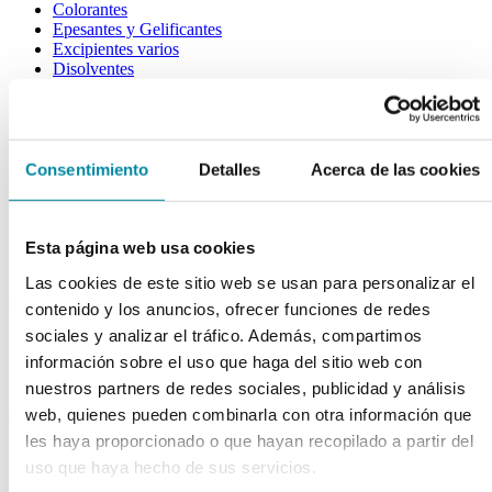
Colorantes
Epesantes y Gelificantes
Excipientes varios
Disolventes
Reguladores Ph
Siliconas
Tensioactivos
Filtros solares
Consentimiento
Detalles
Acerca de las cookies
bases y jarabes
Jarabes
Bases
Esta página web usa cookies
Emulsionantes
Las cookies de este sitio web se usan para personalizar el
aceites y ceras
contenido y los anuncios, ofrecer funciones de redes
sociales y analizar el tráfico. Además, compartimos
Aceites
Otras grasas
información sobre el uso que haga del sitio web con
Ceras
nuestros partners de redes sociales, publicidad y análisis
extractos y perfumes
web, quienes pueden combinarla con otra información que
les haya proporcionado o que hayan recopilado a partir del
Esencias naturales
uso que haya hecho de sus servicios.
Perfumes
Esencias sintéticas