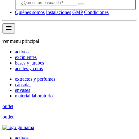
Quiénes somos
Instalaciones
GMP
Condiciones
menu
ver menu principal
activos
excipientes
bases y jarabes
aceites y ceras
extractos y perfumes
cápsulas
envases
material laboratorio
outlet
outlet
activos