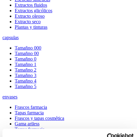
Extractos fluidos
Extractos glicólicos
Extracto oleoso
Extracto seco
Plantas y tinturas
capsulas
Tamañno 000
Tamañno 00
Tamañno 0
Tamañno 1
Tamañno 2
Tamañno 3
Tamañno 4
Tamañno 5
envases
Frascos farmacia
Tapas farmacia
Frascos y tapas cosmética
Gama ariless
Tarros farmacia
Tarros cosmética