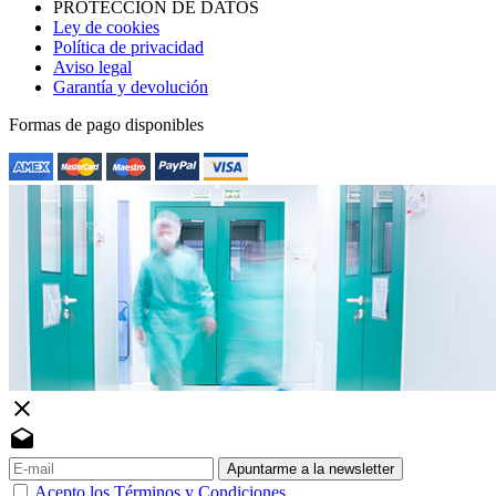
PROTECCIÓN DE DATOS
Ley de cookies
Política de privacidad
Aviso legal
Garantía y devolución
Formas de pago disponibles
close
drafts
Apuntarme a la newsletter
Acepto los Términos y Condiciones