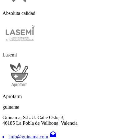
Absoluta calidad
Lasemi
Aprofarm
guinama
Guinama, S.L.U. Calle Oslo, 3,
46185 La Pobla de Vallbona, Valencia
drafts
info@guinama.com