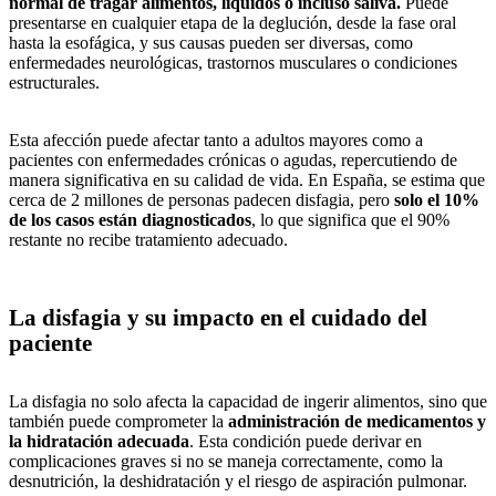
normal de
tragar alimentos, líquidos o incluso saliva.
Puede
presentarse en cualquier
etapa de la deglución, desde la fase oral
hasta la esofágica, y sus causas
pueden ser diversas, como
enfermedades neurológicas, trastornos
musculares o condiciones
estructurales.
Esta afección puede afectar tanto a adultos mayores como a
pacientes con
enfermedades crónicas o agudas, repercutiendo de
manera significativa en
su calidad de vida. En España, se estima que
cerca de 2 millones de
personas padecen disfagia, pero
solo el 10%
de los casos están
diagnosticados
, lo que significa que el 90%
restante no recibe tratamiento
adecuado.
La disfagia y su impacto en el cuidado del
paciente
La disfagia no solo afecta la capacidad de ingerir alimentos, sino que
también puede comprometer la
administración de medicamentos y
la
hidratación adecuada
. Esta condición puede derivar en
complicaciones
graves si no se maneja correctamente, como la
desnutrición, la
deshidratación y el riesgo de aspiración pulmonar.