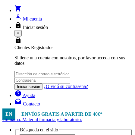
shopping_cart
person_outline
Mi cuenta
lock
Iniciar sesión
×
lock
Clientes Registrados
Si tiene una cuenta con nosotros, por favor acceda con sus
datos.
¿Olvidó su contraseña?
Iniciar sesión
help
Ayuda
drafts
Contacto
EN
ENVÍOS GRATIS A PARTIR DE 40€*
Guinama. Material farmacia y laboratorio.
Búsqueda en el sitio