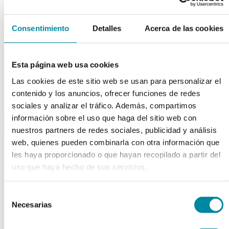
Tubos
Envases unguator
Otros
Consentimiento
Detalles
Acerca de las cookies
material laboratorio
Material aparatos
Esta página web usa cookies
Utillaje
Fungible
Las cookies de este sitio web se usan para personalizar el
Reactivos
contenido y los anuncios, ofrecer funciones de redes
Reactivos Merck
sociales y analizar el tráfico. Además, compartimos
outlet
información sobre el uso que haga del sitio web con
menu
shopping_cart
search
home
lock
nuestros partners de redes sociales, publicidad y análisis
Búsqueda en el sitio
web, quienes pueden combinarla con otra información que
les haya proporcionado o que hayan recopilado a partir del
uso que haya hecho de sus servicios.
Actualmente se encuentra en:
Inicio
>>
Selección
Blog
>>
Necesarias
Laboratorio
>>
de
Estrategias para superar la disfagia en hospitales y
consentimiento
farmacias