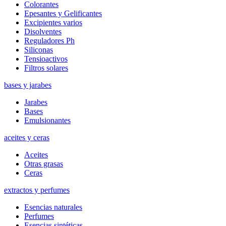
Colorantes
Epesantes y Gelificantes
Excipientes varios
Disolventes
Reguladores Ph
Siliconas
Tensioactivos
Filtros solares
bases y jarabes
Jarabes
Bases
Emulsionantes
aceites y ceras
Aceites
Otras grasas
Ceras
extractos y perfumes
Esencias naturales
Perfumes
Esencias sintéticas