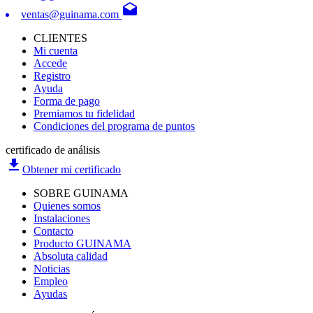
drafts
ventas@guinama.com
CLIENTES
Mi cuenta
Accede
Registro
Ayuda
Forma de pago
Premiamos tu fidelidad
Condiciones del programa de puntos
certificado de análisis
file_download
Obtener mi certificado
SOBRE GUINAMA
Quienes somos
Instalaciones
Contacto
Producto GUINAMA
Absoluta calidad
Noticias
Empleo
Ayudas