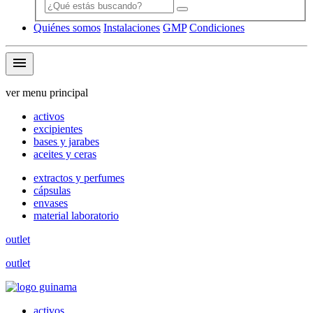
Quiénes somos
Instalaciones
GMP
Condiciones
menu
ver menu principal
activos
excipientes
bases y jarabes
aceites y ceras
extractos y perfumes
cápsulas
envases
material laboratorio
outlet
outlet
activos