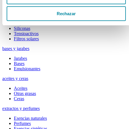
Colorantes
Epesantes y Gelificantes
Excipientes varios
Rechazar
Disolventes
Reguladores Ph
Siliconas
Tensioactivos
Filtros solares
bases y jarabes
Jarabes
Bases
Emulsionantes
aceites y ceras
Aceites
Otras grasas
Ceras
extractos y perfumes
Esencias naturales
Perfumes
Esencias sintéticas