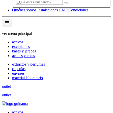
Quiénes somos
Instalaciones
GMP
Condiciones
menu
ver menu principal
activos
excipientes
bases y jarabes
aceites y ceras
extractos y perfumes
cápsulas
envases
material laboratorio
outlet
outlet
activos