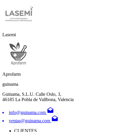
Lasemi
Aprofarm
guinama
Guinama, S.L.U. Calle Oslo, 3,
46185 La Pobla de Vallbona, Valencia
drafts
info@guinama.com
drafts
ventas@guinama.com
CLIENTES