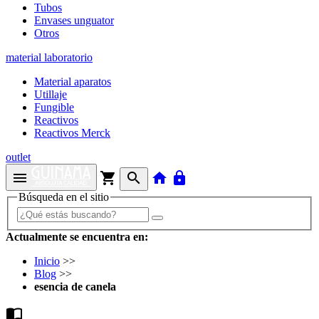
Tubos
Envases unguator
Otros
material laboratorio
Material aparatos
Utillaje
Fungible
Reactivos
Reactivos Merck
outlet
menu
shopping_cart
search
home
lock
Búsqueda en el sitio
Actualmente se encuentra en:
Inicio
>>
Blog
>>
esencia de canela
import_contacts