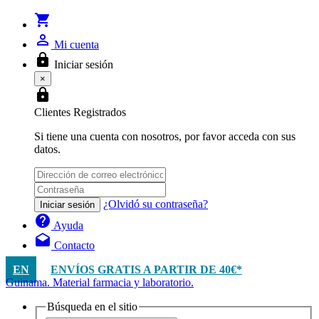
shopping_cart
person_outline
Mi cuenta
lock
Iniciar sesión
×
lock
Clientes Registrados
Si tiene una cuenta con nosotros, por favor acceda con sus
datos.
¿Olvidó su contraseña?
Iniciar sesión
help
Ayuda
drafts
Contacto
EN
ENVÍOS GRATIS A PARTIR DE 40€*
Guinama. Material farmacia y laboratorio.
Búsqueda en el sitio