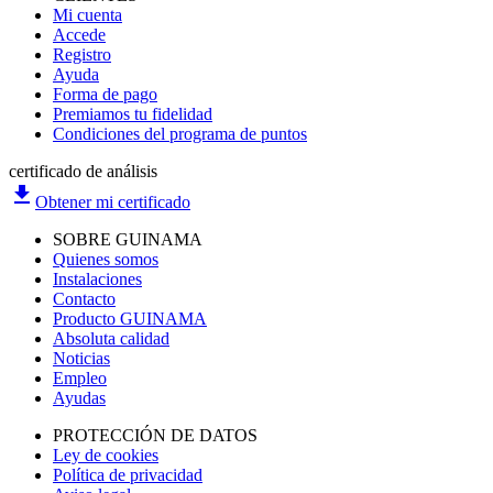
Mi cuenta
Accede
Registro
Ayuda
Forma de pago
Premiamos tu fidelidad
Condiciones del programa de puntos
certificado de análisis
file_download
Obtener mi certificado
SOBRE GUINAMA
Quienes somos
Instalaciones
Contacto
Producto GUINAMA
Absoluta calidad
Noticias
Empleo
Ayudas
PROTECCIÓN DE DATOS
Ley de cookies
Política de privacidad