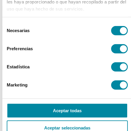
les haya proporcionado o que hayan recopilado a partir del
uso que haya hecho de sus servicios.
material aparatos
Selección
Necesarias
de
utillaje
consentimiento
Preferencias
publicaciones
Estadística
reactivos
Marketing
activos
Vitaminas
Producto Exclusivo Farmacéutico
Principios Activos Cosméticos
Aceptar todas
Principios Activos Farmacéuticos Especiales
excipientes
Aceptar seleccionadas