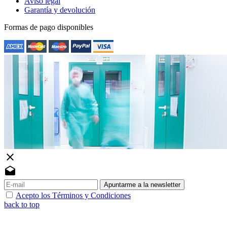
Aviso legal
Garantía y devolución
Formas de pago disponibles
close
drafts
Apuntarme a la newsletter
Acepto los Términos y Condiciones
back to top