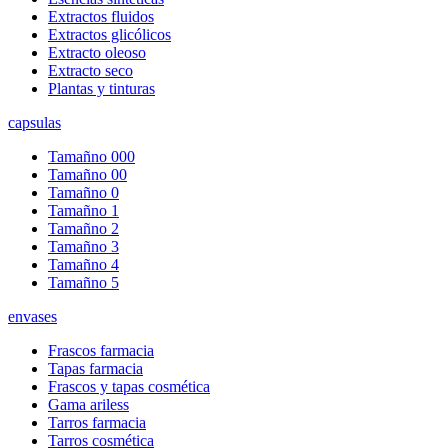
Extractos fluidos
Extractos glicólicos
Extracto oleoso
Extracto seco
Plantas y tinturas
capsulas
Tamañno 000
Tamañno 00
Tamañno 0
Tamañno 1
Tamañno 2
Tamañno 3
Tamañno 4
Tamañno 5
envases
Frascos farmacia
Tapas farmacia
Frascos y tapas cosmética
Gama ariless
Tarros farmacia
Tarros cosmética