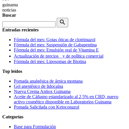
guinama
noticias
Buscar
search
Entradas recientes
Fórmula del mes: Gotas óticas de clotrimazol
Fórmula del mes: Suspensión de Gabapentina
Fórmula del mes: Emulsión oral de Vitamina E
Actualización de precios y de política comercial
Fórmula del mes: Liposomas de Biotina
Top leídos
Pomada analgésica de árnica montana
Gel anestésico de lidocaína
Nueva Crema Antiox Guinama
Aceite de Cáñamo estandarizado al 2,5% en CBD, nuevo
activo cosmético disponible en Laboratorios Guinama
Pomada Salicilada con Ketoconazol
Categorías
Base para Formulación