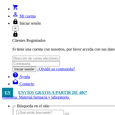
shopping_cart
person_outline
Mi cuenta
lock
Iniciar sesión
×
lock
Clientes Registrados
Si tiene una cuenta con nosotros, por favor acceda con sus dato
¿Olvidó su contraseña?
Iniciar sesión
help
Ayuda
drafts
Contacto
EN
ENVÍOS GRATIS A PARTIR DE 40€*
Guinama. Material farmacia y laboratorio.
Búsqueda en el sitio