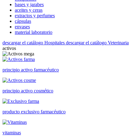
bases y jarabes
aceites y ceras
extractos y perfumes
cápsulas
envases
material laboratorio
descargar el catálogo Hospitales
descargar el catálogo Veterinaria
activos
principio activo farmacéutico
principio activo cosmético
producto exclusivo farmacéutico
vitaminas