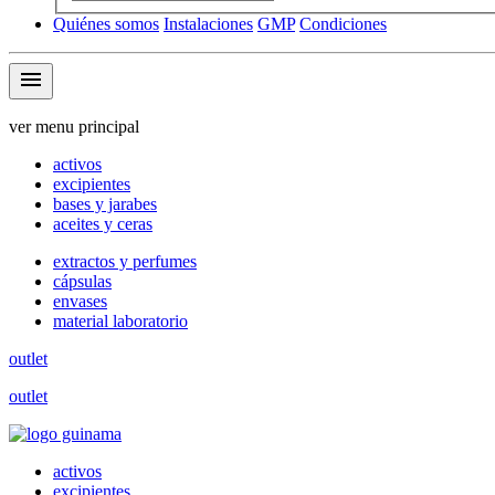
Quiénes somos
Instalaciones
GMP
Condiciones
menu
ver menu principal
activos
excipientes
bases y jarabes
aceites y ceras
extractos y perfumes
cápsulas
envases
material laboratorio
outlet
outlet
activos
excipientes