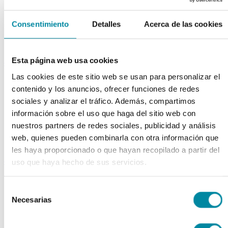
Extractos fluidos
Extractos glicólicos
Consentimiento
Detalles
Acerca de las cookies
Extracto oleoso
Extracto seco
Plantas y tinturas
Esta página web usa cookies
capsulas
Las cookies de este sitio web se usan para personalizar el
Tamañno 000
contenido y los anuncios, ofrecer funciones de redes
Tamañno 00
Tamañno 0
sociales y analizar el tráfico. Además, compartimos
Tamañno 1
información sobre el uso que haga del sitio web con
Tamañno 2
nuestros partners de redes sociales, publicidad y análisis
Tamañno 3
Tamañno 4
web, quienes pueden combinarla con otra información que
Tamañno 5
les haya proporcionado o que hayan recopilado a partir del
envases
uso que haya hecho de sus servicios.
Frascos farmacia
Tapas farmacia
Selección
Frascos y tapas cosmética
Necesarias
de
Gama ariless
consentimiento
Tarros farmacia
Tarros cosmética