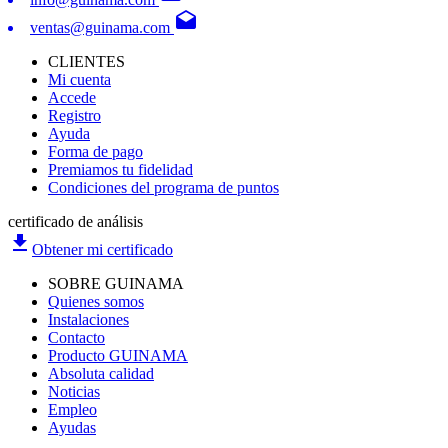
drafts
ventas@guinama.com
CLIENTES
Mi cuenta
Accede
Registro
Ayuda
Forma de pago
Premiamos tu fidelidad
Condiciones del programa de puntos
certificado de análisis
file_download
Obtener mi certificado
SOBRE GUINAMA
Quienes somos
Instalaciones
Contacto
Producto GUINAMA
Absoluta calidad
Noticias
Empleo
Ayudas