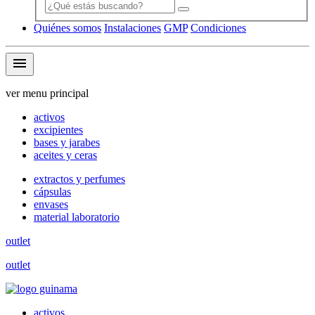
Quiénes somos
Instalaciones
GMP
Condiciones
menu
ver menu principal
activos
excipientes
bases y jarabes
aceites y ceras
extractos y perfumes
cápsulas
envases
material laboratorio
outlet
outlet
activos