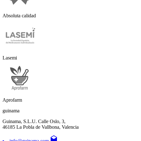
Absoluta calidad
Lasemi
Aprofarm
guinama
Guinama, S.L.U. Calle Oslo, 3,
46185 La Pobla de Vallbona, Valencia
drafts
info@guinama.com