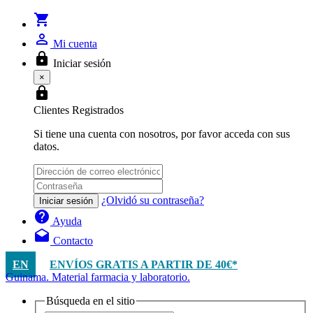
shopping_cart
person_outline
Mi cuenta
lock
Iniciar sesión
×
lock
Clientes Registrados
Si tiene una cuenta con nosotros, por favor acceda con sus
datos.
¿Olvidó su contraseña?
Iniciar sesión
help
Ayuda
drafts
Contacto
EN
ENVÍOS GRATIS A PARTIR DE 40€*
Guinama. Material farmacia y laboratorio.
Búsqueda en el sitio