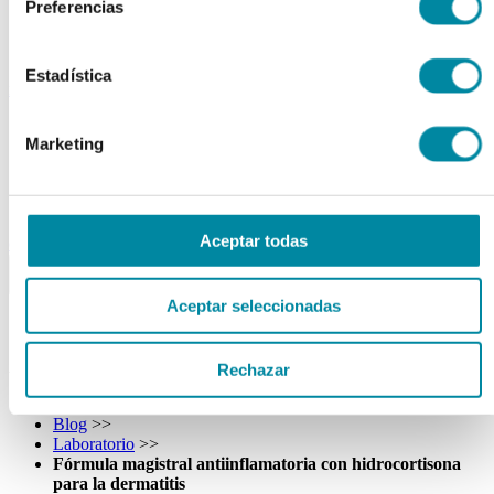
Preferencias
Tubos
Envases unguator
Otros
Estadística
material laboratorio
Material aparatos
Marketing
Utillaje
Fungible
Reactivos
Reactivos Merck
Aceptar todas
outlet
menu
shopping_cart
search
home
lock
Búsqueda en el sitio
Aceptar seleccionadas
Actualmente se encuentra en:
Rechazar
Inicio
>>
Blog
>>
Laboratorio
>>
Fórmula magistral antiinflamatoria con hidrocortisona
para la dermatitis