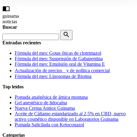
import_contacts
guinama
noticias
Buscar
search
Entradas recientes
Fórmula del mes: Gotas óticas de clotrimazol
Fórmula del mes: Suspensión de Gabapentina
Fórmula del mes: Emulsión oral de Vitamina E
Actualización de precios y de política comercial
Fórmula del mes: Liposomas de Biotina
Top leídos
Pomada analgésica de árnica montana
Gel anestésico de lidocaína
Nueva Crema Antiox Guinama
Aceite de Cáñamo estandarizado al 2,5% en CBD, nuevo
activo cosmético disponible en Laboratorios Guinama
Pomada Salicilada con Ketoconazol
Categorías