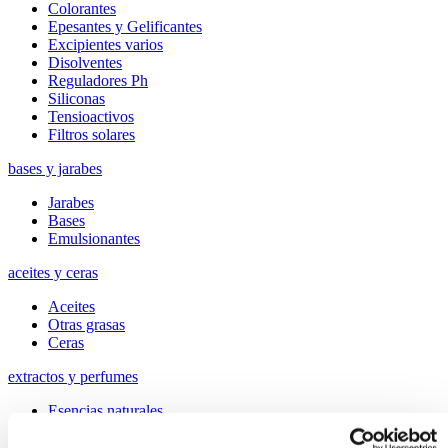
Colorantes
Epesantes y Gelificantes
Excipientes varios
Disolventes
Reguladores Ph
Siliconas
Tensioactivos
Filtros solares
bases y jarabes
Jarabes
Bases
Emulsionantes
aceites y ceras
Aceites
Otras grasas
Ceras
extractos y perfumes
Esencias naturales
Perfumes
Esencias sintéticas