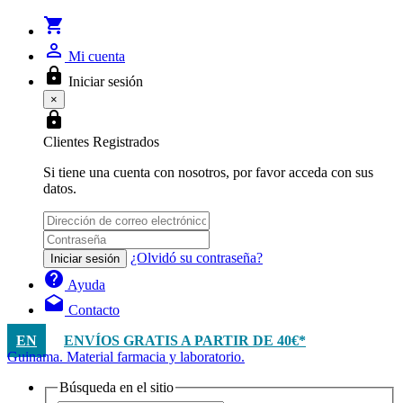
shopping_cart
person_outline
Mi cuenta
lock
Iniciar sesión
×
lock
Clientes Registrados
Si tiene una cuenta con nosotros, por favor acceda con sus
datos.
¿Olvidó su contraseña?
Iniciar sesión
help
Ayuda
drafts
Contacto
EN
ENVÍOS GRATIS A PARTIR DE 40€*
Guinama. Material farmacia y laboratorio.
Búsqueda en el sitio