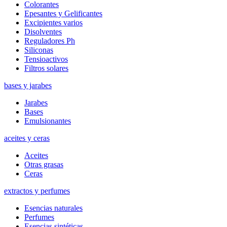
Colorantes
Epesantes y Gelificantes
Excipientes varios
Disolventes
Reguladores Ph
Siliconas
Tensioactivos
Filtros solares
bases y jarabes
Jarabes
Bases
Emulsionantes
aceites y ceras
Aceites
Otras grasas
Ceras
extractos y perfumes
Esencias naturales
Perfumes
Esencias sintéticas