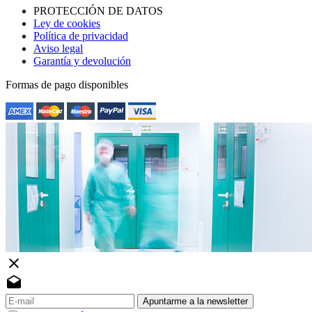
PROTECCIÓN DE DATOS
Ley de cookies
Política de privacidad
Aviso legal
Garantía y devolución
Formas de pago disponibles
close
drafts
Apuntarme a la newsletter