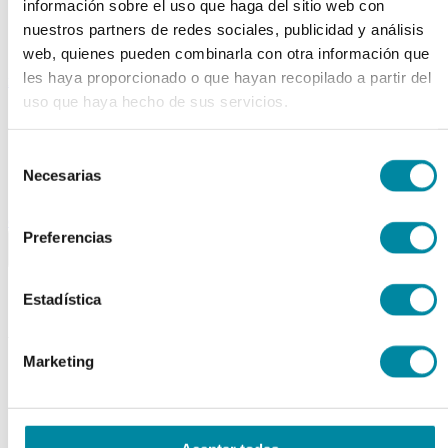
información sobre el uso que haga del sitio web con
Tubos
Envases unguator
nuestros partners de redes sociales, publicidad y análisis
Otros
web, quienes pueden combinarla con otra información que
les haya proporcionado o que hayan recopilado a partir del
material laboratorio
uso que haya hecho de sus servicios.
Material aparatos
Utillaje
Fungible
Selección
Reactivos
Necesarias
de
Reactivos Merck
consentimiento
outlet
Preferencias
menu
shopping_cart
search
home
lock
Búsqueda en el sitio
Estadística
Actualmente se encuentra en:
Marketing
Inicio
>>
Blog
>>
Laboratorio
>>
Crema antiox con ácido mandélico y extracto glicerinado
de té verde