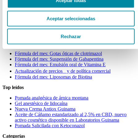
Aceptar todas
import_contacts
guinama
Aceptar seleccionadas
noticias
Buscar
search
Rechazar
Entradas recientes
Fórmula del mes: Gotas óticas de clotrimazol
Fórmula del mes: Suspensión de Gabapentina
Fórmula del mes: Emulsión oral de Vitamina E
Actualización de precios y de política comercial
Fórmula del mes: Liposomas de Biotina
Top leídos
Pomada analgésica de árnica montana
Gel anestésico de lidocaína
Nueva Crema Antiox Guinama
Aceite de Cáñamo estandarizado al 2,5% en CBD, nuevo
activo cosmético disponible en Laboratorios Guinama
Pomada Salicilada con Ketoconazol
Categorías