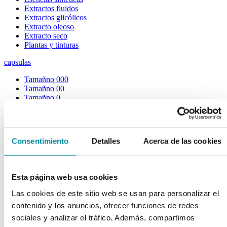
Extractos fluidos
Extractos glicólicos
Extracto oleoso
Extracto seco
Plantas y tinturas
capsulas
Tamañno 000
Tamañno 00
Tamañno 0
Tamañno 1
Tamañno 2
Tamañno 3
Tamañno 4
Consentimiento
Detalles
Acerca de las cookies
Tamañno 5
envases
Esta página web usa cookies
Frascos farmacia
Tapas farmacia
Las cookies de este sitio web se usan para personalizar el
Frascos y tapas cosmética
Gama ariless
contenido y los anuncios, ofrecer funciones de redes
Tarros farmacia
sociales y analizar el tráfico. Además, compartimos
Tarros cosmética