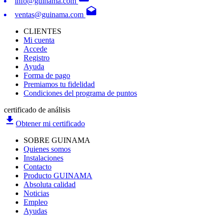
info@guinama.com
drafts
ventas@guinama.com
CLIENTES
Mi cuenta
Accede
Registro
Ayuda
Forma de pago
Premiamos tu fidelidad
Condiciones del programa de puntos
certificado de análisis
file_download
Obtener mi certificado
SOBRE GUINAMA
Quienes somos
Instalaciones
Contacto
Producto GUINAMA
Absoluta calidad
Noticias
Empleo
Ayudas