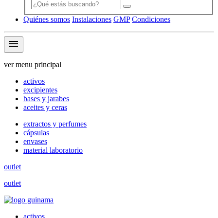
Quiénes somos
Instalaciones
GMP
Condiciones
menu
ver menu principal
activos
excipientes
bases y jarabes
aceites y ceras
extractos y perfumes
cápsulas
envases
material laboratorio
outlet
outlet
activos