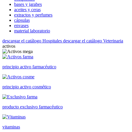
bases y jarabes
aceites y ceras
extractos y perfumes
cápsulas
envases
material laboratorio
descargar el catálogo Hospitales
descargar el catálogo Veterinaria
activos
principio activo farmacéutico
principio activo cosmético
producto exclusivo farmacéutico
vitaminas