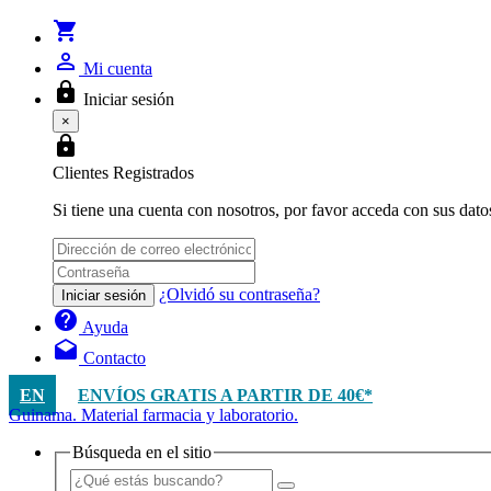
shopping_cart
person_outline
Mi cuenta
lock
Iniciar sesión
×
lock
Clientes Registrados
Si tiene una cuenta con nosotros, por favor acceda con sus dato
¿Olvidó su contraseña?
Iniciar sesión
help
Ayuda
drafts
Contacto
EN
ENVÍOS GRATIS A PARTIR DE 40€*
Guinama. Material farmacia y laboratorio.
Búsqueda en el sitio