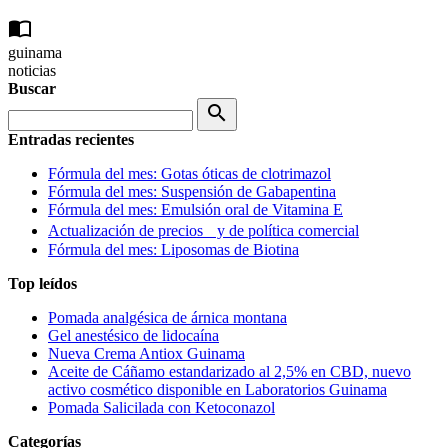
import_contacts
guinama
noticias
Buscar
search
Entradas recientes
Fórmula del mes: Gotas óticas de clotrimazol
Fórmula del mes: Suspensión de Gabapentina
Fórmula del mes: Emulsión oral de Vitamina E
Actualización de precios y de política comercial
Fórmula del mes: Liposomas de Biotina
Top leídos
Pomada analgésica de árnica montana
Gel anestésico de lidocaína
Nueva Crema Antiox Guinama
Aceite de Cáñamo estandarizado al 2,5% en CBD, nuevo
activo cosmético disponible en Laboratorios Guinama
Pomada Salicilada con Ketoconazol
Categorías