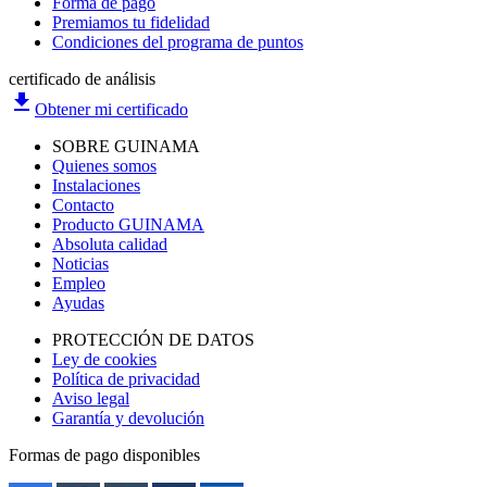
Forma de pago
Premiamos tu fidelidad
Condiciones del programa de puntos
certificado de análisis
file_download
Obtener mi certificado
SOBRE GUINAMA
Quienes somos
Instalaciones
Contacto
Producto GUINAMA
Absoluta calidad
Noticias
Empleo
Ayudas
PROTECCIÓN DE DATOS
Ley de cookies
Política de privacidad
Aviso legal
Garantía y devolución
Formas de pago disponibles