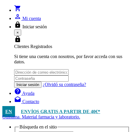
shopping_cart
person_outline
Mi cuenta
lock
Iniciar sesión
×
lock
Clientes Registrados
Si tiene una cuenta con nosotros, por favor acceda con sus
datos.
¿Olvidó su contraseña?
Iniciar sesión
help
Ayuda
drafts
Contacto
EN
ENVÍOS GRATIS A PARTIR DE 40€*
Guinama. Material farmacia y laboratorio.
Búsqueda en el sitio