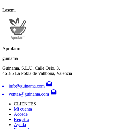
Lasemi
Aprofarm
guinama
Guinama, S.L.U. Calle Oslo, 3,
46185 La Pobla de Vallbona, Valencia
drafts
info@guinama.com
drafts
ventas@guinama.com
CLIENTES
Mi cuenta
Accede
Registro
Ayuda