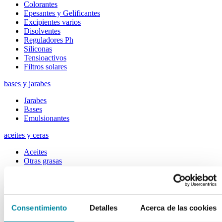
Colorantes
Epesantes y Gelificantes
Excipientes varios
Disolventes
Reguladores Ph
Siliconas
Tensioactivos
Filtros solares
bases y jarabes
Jarabes
Bases
Emulsionantes
aceites y ceras
Aceites
Otras grasas
Ceras
extractos y perfumes
Esencias naturales
Consentimiento
Detalles
Acerca de las cookies
Perfumes
Esencias sintéticas