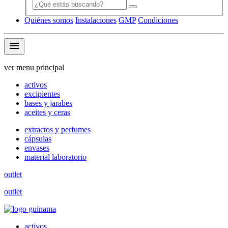
Quiénes somos
Instalaciones
GMP
Condiciones
menu
ver menu principal
activos
excipientes
bases y jarabes
aceites y ceras
extractos y perfumes
cápsulas
envases
material laboratorio
outlet
outlet
activos