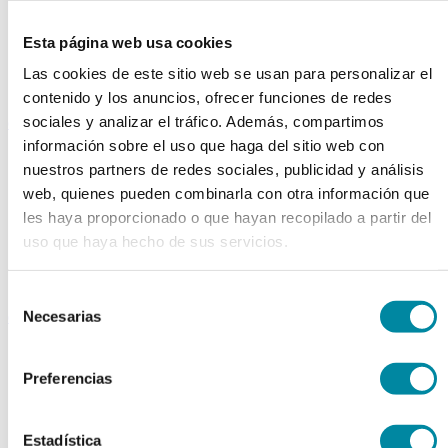
Extractos fluidos
Extractos glicólicos
Esta página web usa cookies
Extracto oleoso
Extracto seco
Las cookies de este sitio web se usan para personalizar el
Plantas y tinturas
contenido y los anuncios, ofrecer funciones de redes
sociales y analizar el tráfico. Además, compartimos
capsulas
información sobre el uso que haga del sitio web con
Tamañno 000
nuestros partners de redes sociales, publicidad y análisis
Tamañno 00
Tamañno 0
web, quienes pueden combinarla con otra información que
Tamañno 1
les haya proporcionado o que hayan recopilado a partir del
Tamañno 2
uso que haya hecho de sus servicios.
Tamañno 3
Tamañno 4
Tamañno 5
Selección
Necesarias
envases
de
consentimiento
Frascos farmacia
Tapas farmacia
Preferencias
Frascos y tapas cosmética
Gama ariless
Tarros farmacia
Estadística
Tarros cosmética