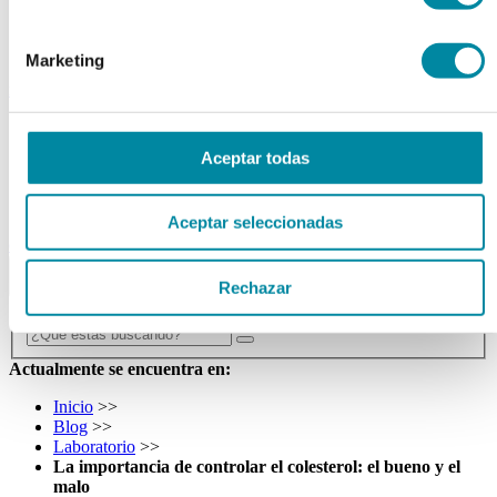
Tubos
Envases unguator
Otros
Marketing
material laboratorio
Material aparatos
Utillaje
Aceptar todas
Fungible
Reactivos
Reactivos Merck
Aceptar seleccionadas
outlet
menu
shopping_cart
search
home
lock
Rechazar
Búsqueda en el sitio
Actualmente se encuentra en:
Inicio
>>
Blog
>>
Laboratorio
>>
La importancia de controlar el colesterol: el bueno y el
malo