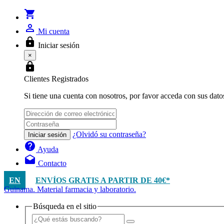
shopping_cart
person_outline
Mi cuenta
lock
Iniciar sesión
×
lock
Clientes Registrados
Si tiene una cuenta con nosotros, por favor acceda con sus dato
¿Olvidó su contraseña?
Iniciar sesión
help
Ayuda
drafts
Contacto
EN
ENVÍOS GRATIS A PARTIR DE 40€*
Guinama. Material farmacia y laboratorio.
Búsqueda en el sitio