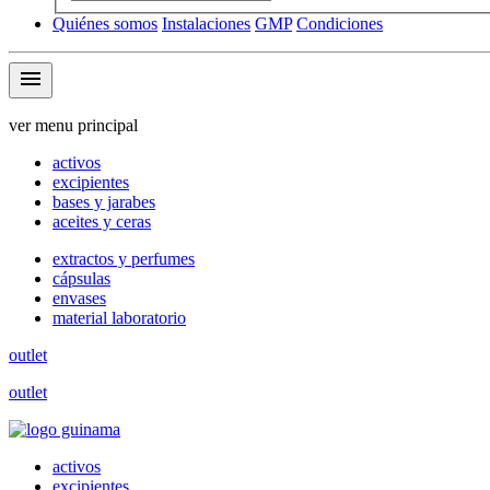
Quiénes somos
Instalaciones
GMP
Condiciones
menu
ver menu principal
activos
excipientes
bases y jarabes
aceites y ceras
extractos y perfumes
cápsulas
envases
material laboratorio
outlet
outlet
activos
excipientes