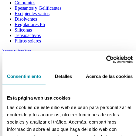
Colorantes
Epesantes y Gelificantes
Excipientes varios
Disolventes
Reguladores Ph
Siliconas
Tensioactivos
Filtros solares
bases y jarabes
Jarabes
Bases
Emulsionantes
Consentimiento
Detalles
Acerca de las cookies
aceites y ceras
Aceites
Esta página web usa cookies
Otras grasas
Ceras
Las cookies de este sitio web se usan para personalizar el
extractos y perfumes
contenido y los anuncios, ofrecer funciones de redes
sociales y analizar el tráfico. Además, compartimos
Esencias naturales
información sobre el uso que haga del sitio web con
Perfumes
Esencias sintéticas