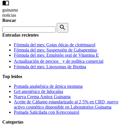
import_contacts
guinama
noticias
Buscar
search
Entradas recientes
Fórmula del mes: Gotas óticas de clotrimazol
Fórmula del mes: Suspensión de Gabapentina
Fórmula del mes: Emulsión oral de Vitamina E
Actualización de precios y de política comercial
Fórmula del mes: Liposomas de Biotina
Top leídos
Pomada analgésica de árnica montana
Gel anestésico de lidocaína
Nueva Crema Antiox Guinama
Aceite de Cáñamo estandarizado al 2,5% en CBD, nuevo
activo cosmético disponible en Laboratorios Guinama
Pomada Salicilada con Ketoconazol
Categorías