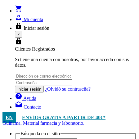
shopping_cart
person_outline
Mi cuenta
lock
Iniciar sesión
×
lock
Clientes Registrados
Si tiene una cuenta con nosotros, por favor acceda con sus
datos.
¿Olvidó su contraseña?
Iniciar sesión
help
Ayuda
drafts
Contacto
EN
ENVÍOS GRATIS A PARTIR DE 40€*
Guinama. Material farmacia y laboratorio.
Búsqueda en el sitio