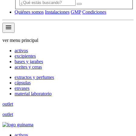
Quiénes somos
Instalaciones
GMP
Condiciones
menu
ver menu principal
activos
excipientes
bases y jarabes
aceites y ceras
extractos y perfumes
cápsulas
envases
material laboratorio
outlet
outlet
activos