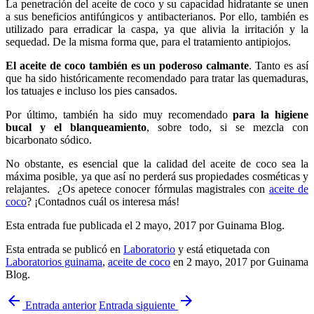
La penetración del aceite de coco y su capacidad hidratante se unen
a sus beneficios antifúngicos y antibacterianos. Por ello, también es
utilizado para erradicar la caspa, ya que alivia la irritación y la
sequedad. De la misma forma que, para el tratamiento antipiojos.
El aceite de coco también es un poderoso calmante
. Tanto es así
que ha sido históricamente recomendado para tratar las quemaduras,
los tatuajes e incluso los pies cansados.
Por último, también ha sido muy recomendado
para la higiene
bucal y el blanqueamiento
, sobre todo, si se mezcla con
bicarbonato sódico.
No obstante, es esencial que la calidad del aceite de coco sea la
máxima posible, ya que así no perderá sus propiedades cosméticas y
relajantes. ¿Os apetece conocer fórmulas magistrales con
aceite de
coco
? ¡Contadnos cuál os interesa más!
Esta entrada fue publicada el 2 mayo, 2017
por Guinama Blog
.
Esta entrada se publicó en
Laboratorio
y está etiquetada con
Laboratorios guinama
,
aceite de coco
en 2 mayo, 2017
por Guinama
Blog
.
arrow_back
arrow_forward
Entrada anterior
Entrada siguiente