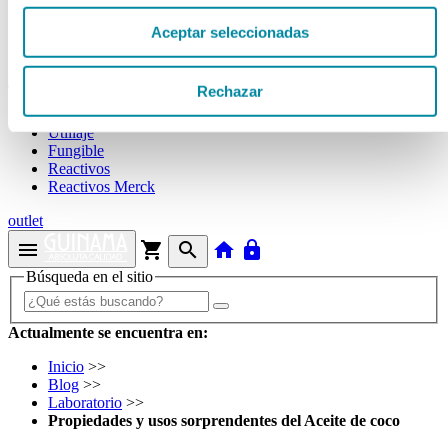
Tubos
Envases unguator
Aceptar seleccionadas
Otros
material laboratorio
Rechazar
Material aparatos
Utillaje
Fungible
Reactivos
Reactivos Merck
outlet
menu
shopping_cart
search
home
lock
Búsqueda en el sitio
Actualmente se encuentra en:
Inicio
>>
Blog
>>
Laboratorio
>>
Propiedades y usos sorprendentes del Aceite de coco