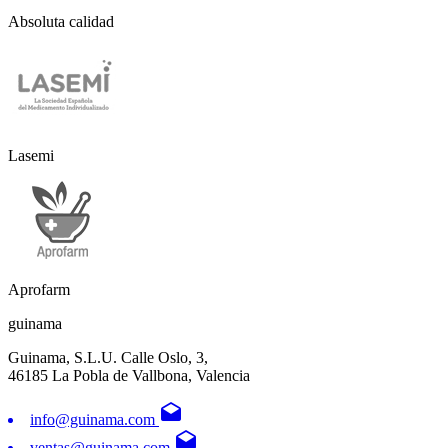
Absoluta calidad
Lasemi
Aprofarm
guinama
Guinama, S.L.U. Calle Oslo, 3,
46185 La Pobla de Vallbona, Valencia
drafts
info@guinama.com
drafts
ventas@guinama.com