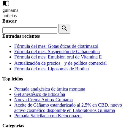
import_contacts
guinama
noticias
Buscar
search
Entradas recientes
Fórmula del mes: Gotas óticas de clotrimazol
Fórmula del mes: Suspensión de Gabapentina
Fórmula del mes: Emulsión oral de Vitamina E
Actualización de precios y de política comercial
Fórmula del mes: Liposomas de Biotina
Top leídos
Pomada analgésica de árnica montana
Gel anestésico de lidocaína
Nueva Crema Antiox Guinama
Aceite de Cáñamo estandarizado al 2,5% en CBD, nuevo
activo cosmético disponible en Laboratorios Guinama
Pomada Salicilada con Ketoconazol
Categorías