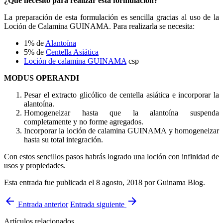
¿Qué necesito para realizar esta formulación?
La preparación de esta formulación es sencilla gracias al uso de la
Loción de Calamina GUINAMA. Para realizarla se necesita:
1% de
Alantoína
5% de
Centella Asiática
Loción de calamina GUINAMA
csp
MODUS OPERANDI
Pesar el extracto glicólico de centella asiática e incorporar la
alantoína.
Homogeneizar hasta que la alantoína suspenda
completamente y no forme agregados.
Incorporar la loción de calamina GUINAMA y homogeneizar
hasta su total integración.
Con estos sencillos pasos habrás logrado una loción con infinidad de
usos y propiedades.
Esta entrada fue publicada el 8 agosto, 2018
por Guinama Blog
.
arrow_back
arrow_forward
Entrada anterior
Entrada siguiente
Artículos relacionados