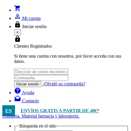
shopping_cart
person_outline
Mi cuenta
lock
Iniciar sesión
×
lock
Clientes Registrados
Si tiene una cuenta con nosotros, por favor acceda con sus
datos.
¿Olvidó su contraseña?
Iniciar sesión
help
Ayuda
drafts
Contacto
EN
ENVÍOS GRATIS A PARTIR DE 40€*
Guinama. Material farmacia y laboratorio.
Búsqueda en el sitio