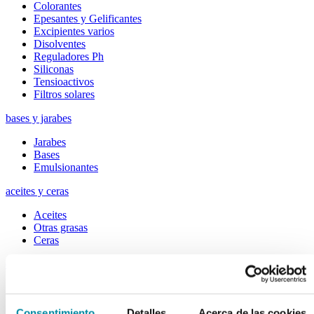
Colorantes
Epesantes y Gelificantes
Excipientes varios
Disolventes
Reguladores Ph
Siliconas
Tensioactivos
Filtros solares
bases y jarabes
Jarabes
Bases
Emulsionantes
aceites y ceras
Aceites
Otras grasas
Ceras
extractos y perfumes
Esencias naturales
Perfumes
Consentimiento
Detalles
Acerca de las cookies
Esencias sintéticas