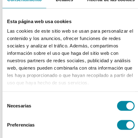
Extractos fluidos
Extractos glicólicos
Extracto oleoso
Esta página web usa cookies
Extracto seco
Plantas y tinturas
Las cookies de este sitio web se usan para personalizar el
capsulas
contenido y los anuncios, ofrecer funciones de redes
sociales y analizar el tráfico. Además, compartimos
Tamañno 000
información sobre el uso que haga del sitio web con
Tamañno 00
Tamañno 0
nuestros partners de redes sociales, publicidad y análisis
Tamañno 1
web, quienes pueden combinarla con otra información que
Tamañno 2
les haya proporcionado o que hayan recopilado a partir del
Tamañno 3
Tamañno 4
uso que haya hecho de sus servicios.
Tamañno 5
envases
Selección
Necesarias
de
Frascos farmacia
Tapas farmacia
consentimiento
Frascos y tapas cosmética
Gama ariless
Preferencias
Tarros farmacia
Tarros cosmética