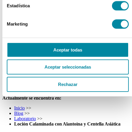
Tubos
Estadística
Envases unguator
Otros
material laboratorio
Marketing
Material aparatos
Utillaje
Fungible
Reactivos
Aceptar todas
Reactivos Merck
outlet
Aceptar seleccionadas
menu
shopping_cart
search
home
lock
Búsqueda en el sitio
Rechazar
Actualmente se encuentra en:
Inicio
>>
Blog
>>
Laboratorio
>>
Loción Calaminada con Alantoína y Centella Asiática