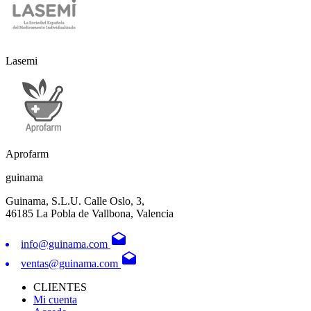
Lasemi
Aprofarm
guinama
Guinama, S.L.U. Calle Oslo, 3,
46185 La Pobla de Vallbona, Valencia
drafts
info@guinama.com
drafts
ventas@guinama.com
CLIENTES
Mi cuenta