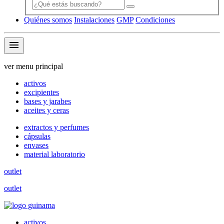
Quiénes somos
Instalaciones
GMP
Condiciones
menu
ver menu principal
activos
excipientes
bases y jarabes
aceites y ceras
extractos y perfumes
cápsulas
envases
material laboratorio
outlet
outlet
activos