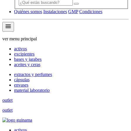
Quiénes somos
Instalaciones
GMP
Condiciones
menu
ver menu principal
activos
excipientes
bases y jarabes
aceites y ceras
extractos y perfumes
cápsulas
envases
material laboratorio
outlet
outlet
activos