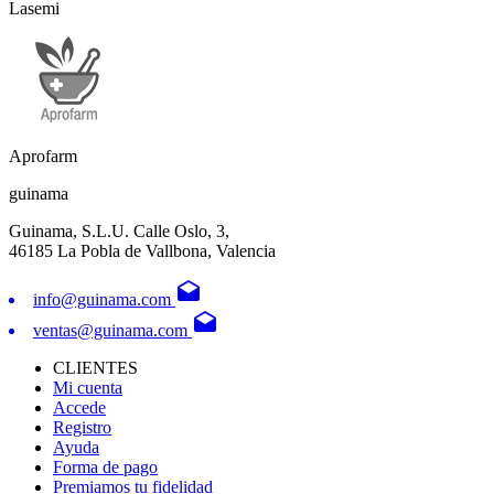
Lasemi
Aprofarm
guinama
Guinama, S.L.U. Calle Oslo, 3,
46185 La Pobla de Vallbona, Valencia
drafts
info@guinama.com
drafts
ventas@guinama.com
CLIENTES
Mi cuenta
Accede
Registro
Ayuda
Forma de pago
Premiamos tu fidelidad