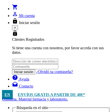
shopping_cart
person_outline
Mi cuenta
lock
Iniciar sesión
×
lock
Clientes Registrados
Si tiene una cuenta con nosotros, por favor acceda con sus
datos.
¿Olvidó su contraseña?
Iniciar sesión
help
Ayuda
drafts
Contacto
EN
ENVÍOS GRATIS A PARTIR DE 40€*
Guinama. Material farmacia y laboratorio.
Búsqueda en el sitio