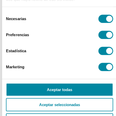
Extractos fluidos
Extractos glicólicos
Selección
Extracto oleoso
Extracto seco
Necesarias
de
Plantas y tinturas
consentimiento
capsulas
Preferencias
Tamañno 000
Tamañno 00
Tamañno 0
Estadística
Tamañno 1
Tamañno 2
Tamañno 3
Marketing
Tamañno 4
Tamañno 5
envases
Aceptar todas
Frascos farmacia
Tapas farmacia
Frascos y tapas cosmética
Gama ariless
Aceptar seleccionadas
Tarros farmacia
Tarros cosmética