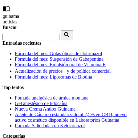
import_contacts
guinama
noticias
Buscar
search
Entradas recientes
Fórmula del mes: Gotas óticas de clotrimazol
Fórmula del mes: Suspensión de Gabapentina
Fórmula del mes: Emulsión oral de Vitamina E
Actualización de precios y de política comercial
Fórmula del mes: Liposomas de Biotina
Top leídos
Pomada analgésica de árnica montana
Gel anestésico de lidocaína
Nueva Crema Antiox Guinama
Aceite de Cáñamo estandarizado al 2,5% en CBD, nuevo
activo cosmético disponible en Laboratorios Guinama
Pomada Salicilada con Ketoconazol
Categorías