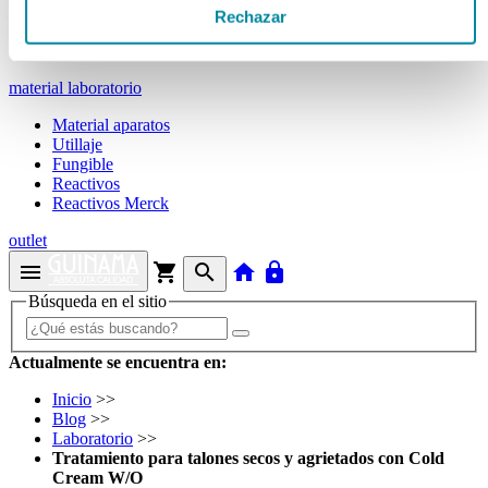
Tubos
Rechazar
Envases unguator
Otros
material laboratorio
Material aparatos
Utillaje
Fungible
Reactivos
Reactivos Merck
outlet
menu
shopping_cart
search
home
lock
Búsqueda en el sitio
Actualmente se encuentra en:
Inicio
>>
Blog
>>
Laboratorio
>>
Tratamiento para talones secos y agrietados con Cold
Cream W/O