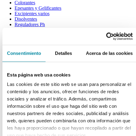
Colorantes
Epesantes y Gelificantes
Excipientes varios
Disolventes
Reguladores Ph
Siliconas
Tensioactivos
Filtros solares
bases y jarabes
Consentimiento
Detalles
Acerca de las cookies
Jarabes
Bases
Emulsionantes
Esta página web usa cookies
aceites y ceras
Las cookies de este sitio web se usan para personalizar el
contenido y los anuncios, ofrecer funciones de redes
Aceites
Otras grasas
sociales y analizar el tráfico. Además, compartimos
Ceras
información sobre el uso que haga del sitio web con
nuestros partners de redes sociales, publicidad y análisis
extractos y perfumes
web, quienes pueden combinarla con otra información que
Esencias naturales
les haya proporcionado o que hayan recopilado a partir del
Perfumes
uso que haya hecho de sus servicios.
Esencias sintéticas