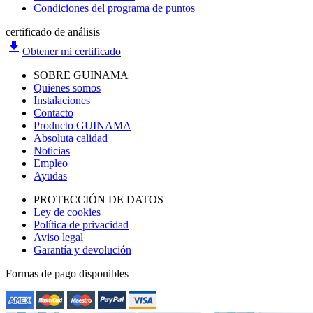
Condiciones del programa de puntos
certificado de análisis
file_download
Obtener mi certificado
SOBRE GUINAMA
Quienes somos
Instalaciones
Contacto
Producto GUINAMA
Absoluta calidad
Noticias
Empleo
Ayudas
PROTECCIÓN DE DATOS
Ley de cookies
Política de privacidad
Aviso legal
Garantía y devolución
Formas de pago disponibles