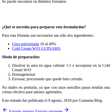
Se puede encontrar en distintos formatos:
¿Qué se necesita para preparar esta formulación?
Para esta fórmula son necesarios tan sólo dos ingredientes:
Urea pulverizada
10 al 40%
Cold Cream W/O GUINAMA
Modo de preparación:
Disolver la urea en agua caliente 1:1 e incorporar en la Cold
Cream W/O
Homogeneizar
Envasar, procurando que quede bien cerrado.
No dudes en probarla, ya que con unos sencillos pasos tendrás una
crema efectiva para talones agrietados.
Esta entrada fue publicada el 9 agosto, 2018
por Guinama Blog
.
arrow_back
arrow_forward
Entrada anterior
Entrada siguiente