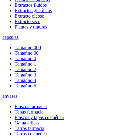
Extractos fluidos
Extractos glicólicos
Extracto oleoso
Extracto seco
Plantas y tinturas
capsulas
Tamañno 000
Tamañno 00
Tamañno 0
Tamañno 1
Tamañno 2
Tamañno 3
Tamañno 4
Tamañno 5
envases
Frascos farmacia
Tapas farmacia
Frascos y tapas cosmética
Gama ariless
Tarros farmacia
Tarros cosmética