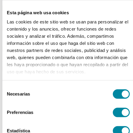
Esta página web usa cookies
material aparatos
Las cookies de este sitio web se usan para personalizar el
contenido y los anuncios, ofrecer funciones de redes
sociales y analizar el tráfico. Además, compartimos
utillaje
información sobre el uso que haga del sitio web con
nuestros partners de redes sociales, publicidad y análisis
web, quienes pueden combinarla con otra información que
publicaciones
les haya proporcionado o que hayan recopilado a partir del
uso que haya hecho de sus servicios.
reactivos
Selección
activos
Necesarias
de
Vitaminas
consentimiento
Producto Exclusivo Farmacéutico
Principios Activos Cosméticos
Preferencias
Principios Activos Farmacéuticos Especiales
excipientes
Estadística