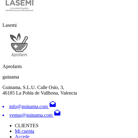
Lasemi
Aprofarm
guinama
Guinama, S.L.U. Calle Oslo, 3,
46185 La Pobla de Vallbona, Valencia
drafts
info@guinama.com
drafts
ventas@guinama.com
CLIENTES
Mi cuenta
Accede