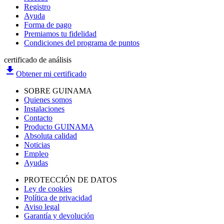
Registro
Ayuda
Forma de pago
Premiamos tu fidelidad
Condiciones del programa de puntos
certificado de análisis
file_download
Obtener mi certificado
SOBRE GUINAMA
Quienes somos
Instalaciones
Contacto
Producto GUINAMA
Absoluta calidad
Noticias
Empleo
Ayudas
PROTECCIÓN DE DATOS
Ley de cookies
Política de privacidad
Aviso legal
Garantía y devolución