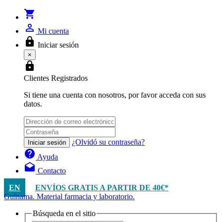
shopping_cart
person_outline
Mi cuenta
lock
Iniciar sesión
×
lock
Clientes Registrados
Si tiene una cuenta con nosotros, por favor acceda con sus
datos.
¿Olvidó su contraseña?
Iniciar sesión
help
Ayuda
drafts
Contacto
EN
ENVÍOS GRATIS A PARTIR DE 40€*
Guinama. Material farmacia y laboratorio.
Búsqueda en el sitio