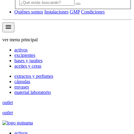
Quiénes somos
Instalaciones
GMP
Condiciones
menu
ver menu principal
activos
excipientes
bases y jarabes
aceites y ceras
extractos y perfumes
cápsulas
envases
material laboratorio
outlet
outlet
activos