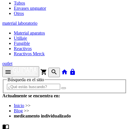
Tubos
Envases unguator
Otros
material laboratorio
Material aparatos
Utillaje
Fungible
Reactivos
Reactivos Merck
outlet
menu
shopping_cart
search
home
lock
Búsqueda en el sitio
Actualmente se encuentra en:
Inicio
>>
Blog
>>
medicamento individualizado
import_contacts