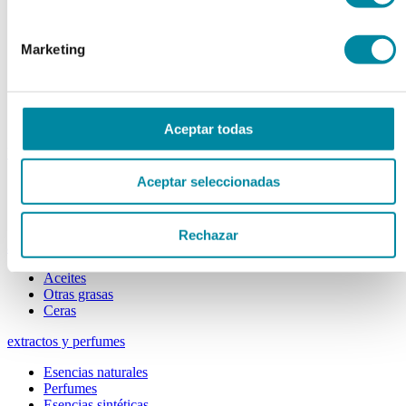
Colorantes
Epesantes y Gelificantes
Excipientes varios
Marketing
Disolventes
Reguladores Ph
Siliconas
Tensioactivos
Filtros solares
Aceptar todas
bases y jarabes
Aceptar seleccionadas
Jarabes
Bases
Emulsionantes
Rechazar
aceites y ceras
Aceites
Otras grasas
Ceras
extractos y perfumes
Esencias naturales
Perfumes
Esencias sintéticas