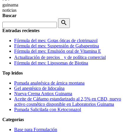
guinama
noticias
Buscar
search
Entradas recientes
Fórmula del mes: Gotas óticas de clotrimazol
Fórmula del mes: Suspensión de Gabapentina
Fórmula del mes: Emulsión oral de Vitamina E
Actualización de precios y de política comercial
Fórmula del mes: Liposomas de Biotina
Top leídos
Pomada analgésica de árnica montana
Gel anestésico de lidocaína
Nueva Crema Antiox Guinama
Aceite de Cáñamo estandarizado al 2,5% en CBD, nuevo
activo cosmético disponible en Laboratorios Guinama
Pomada Salicilada con Ketoconazol
Categorías
Base para Formulación