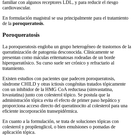
familiar con algunos receptores LDL, y para reducir el riesgo
cardiovascular.
En formulación magistral se usa principalmente para el tratamiento
de la
poroqueratosis
.
Poroqueratosis
La poroqueratosis engloba un grupo heterogéneo de trastornos de la
queratinización de patogenia desconocida. Clínicamente se
presentan como máculas eritematosas rodeadas de un borde
hiperqueratósico. Su curso suele ser crónico y refractario al
tratamiento.
Existen estudios con pacientes que padecen poroqueratosis,
síndrome CHILD y otras ictiosis congénitas tratados tópicamente
con un inhibidor de la HMG CoA reductasa (simvastatina,
lovastatina) junto con colesterol tópico. Se postula que la
administración tópica evita el efecto de primer paso hepático y
proporciona acceso directo del queratinocito al colesterol para una
eficiente incorporación transepidérmica.
En cuanto a la formulación, se trata de soluciones tópicas con
colesterol y propilenglicol, o bien emulsiones o pomadas de
aplicación tópica.