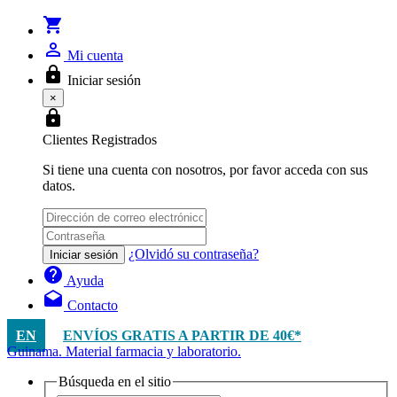
shopping_cart
person_outline
Mi cuenta
lock
Iniciar sesión
×
lock
Clientes Registrados
Si tiene una cuenta con nosotros, por favor acceda con sus
datos.
¿Olvidó su contraseña?
Iniciar sesión
help
Ayuda
drafts
Contacto
EN
ENVÍOS GRATIS A PARTIR DE 40€*
Guinama. Material farmacia y laboratorio.
Búsqueda en el sitio