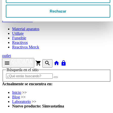
Tubos
Envases unguator
Rechazar
Otros
material laboratorio
Material aparatos
Utillaje
Fungible
Reactivos
Reactivos Merck
outlet
menu
shopping_cart
search
home
lock
Búsqueda en el sitio
Actualmente se encuentra en:
Inicio
>>
Blog
>>
Laboratorio
>>
Nuevo producto: Simvastatina