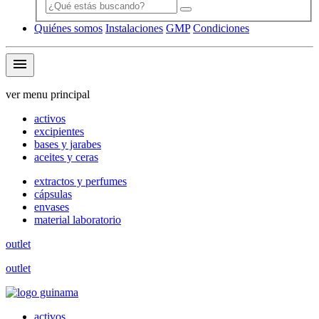
Quiénes somos
Instalaciones
GMP
Condiciones
menu
ver menu principal
activos
excipientes
bases y jarabes
aceites y ceras
extractos y perfumes
cápsulas
envases
material laboratorio
outlet
outlet
activos