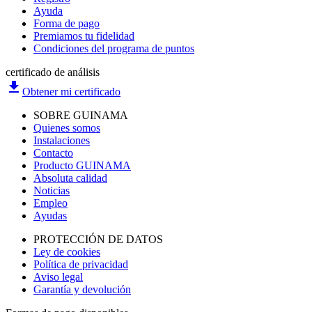
Ayuda
Forma de pago
Premiamos tu fidelidad
Condiciones del programa de puntos
certificado de análisis
file_download
Obtener mi certificado
SOBRE GUINAMA
Quienes somos
Instalaciones
Contacto
Producto GUINAMA
Absoluta calidad
Noticias
Empleo
Ayudas
PROTECCIÓN DE DATOS
Ley de cookies
Política de privacidad
Aviso legal
Garantía y devolución