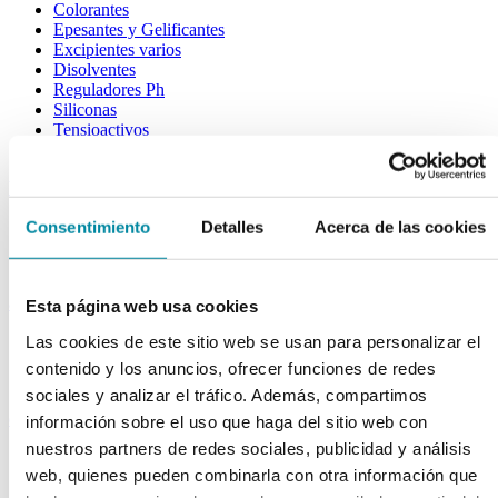
Colorantes
Epesantes y Gelificantes
Excipientes varios
Disolventes
Reguladores Ph
Siliconas
Tensioactivos
Filtros solares
bases y jarabes
Jarabes
Consentimiento
Detalles
Acerca de las cookies
Bases
Emulsionantes
aceites y ceras
Esta página web usa cookies
Aceites
Las cookies de este sitio web se usan para personalizar el
Otras grasas
contenido y los anuncios, ofrecer funciones de redes
Ceras
sociales y analizar el tráfico. Además, compartimos
extractos y perfumes
información sobre el uso que haga del sitio web con
nuestros partners de redes sociales, publicidad y análisis
Esencias naturales
web, quienes pueden combinarla con otra información que
Perfumes
Esencias sintéticas