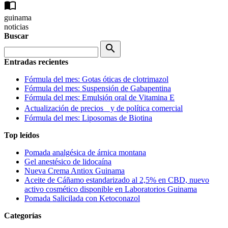
import_contacts
guinama
noticias
Buscar
search
Entradas recientes
Fórmula del mes: Gotas óticas de clotrimazol
Fórmula del mes: Suspensión de Gabapentina
Fórmula del mes: Emulsión oral de Vitamina E
Actualización de precios y de política comercial
Fórmula del mes: Liposomas de Biotina
Top leídos
Pomada analgésica de árnica montana
Gel anestésico de lidocaína
Nueva Crema Antiox Guinama
Aceite de Cáñamo estandarizado al 2,5% en CBD, nuevo
activo cosmético disponible en Laboratorios Guinama
Pomada Salicilada con Ketoconazol
Categorías