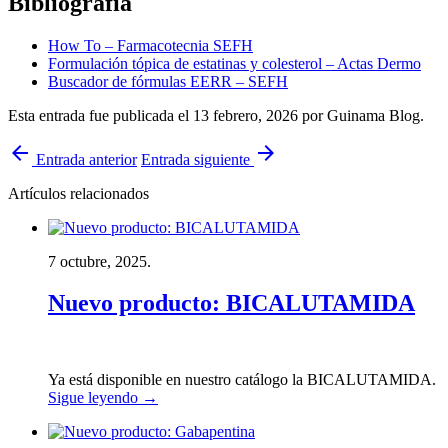
Bibliografía
How To – Farmacotecnia SEFH
Formulación tópica de estatinas y colesterol – Actas Dermo
Buscador de fórmulas EERR – SEFH
Esta entrada fue publicada el 13 febrero, 2026
por Guinama Blog
.
arrow_back
arrow_forward
Entrada anterior
Entrada siguiente
Artículos relacionados
7 octubre, 2025.
Nuevo producto: BICALUTAMIDA
Ya está disponible en nuestro catálogo la BICALUTAMIDA.
Sigue leyendo
→