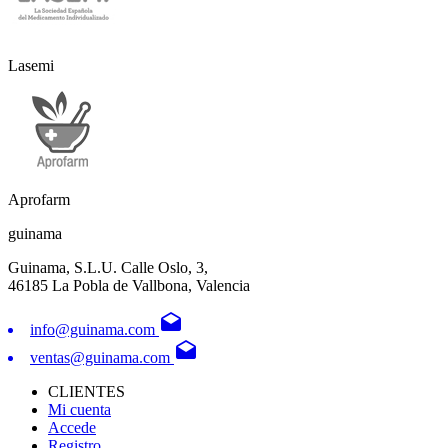
Lasemi
Aprofarm
guinama
Guinama, S.L.U. Calle Oslo, 3,
46185 La Pobla de Vallbona, Valencia
drafts
info@guinama.com
drafts
ventas@guinama.com
CLIENTES
Mi cuenta
Accede
Registro